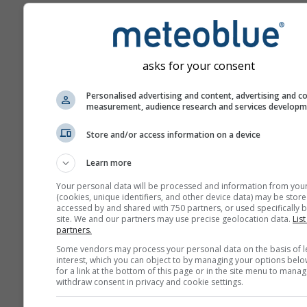
przodu.
Prognoza tworzona jest p
użyciu modeli „ensemble”
asks for your consent
się kilka przebiegów mod
różnymi parametrami
Personalised advertising and content, advertising and c
początkowymi, aby dokład
measurement, audience research and services develop
oszacować przewidywaln
prognozy.
Store and/or access information on a device
Learn more
Więcej danych pogodowyc
Your personal data will be processed and information from you
(cookies, unique identifiers, and other device data) may be store
accessed by and shared with 750 partners, or used specifically b
site. We and our partners may use precise geolocation data.
List
Mult
partners.
ens
Some vendors may process your personal data on the basis of l
interest, which you can object to by managing your options belo
for a link at the bottom of this page or in the site menu to manag
Prognoza
withdraw consent in privacy and cookie settings.
sezonowa