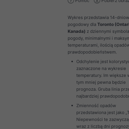
Pomoc
Pobierz obra
Wykres przedstawia 14-dniow
pogodowy dla
Toronto (Ontar
Kanada)
z dziennymi symbol
pogody, minimalnymi i maksy
temperaturami, ilością opadów
prawdopodobieństwem.
Odchylenie jest kolorysty
zaznaczone na wykresie
temperatury. Im większe 
tym mniej pewna będzie
prognoza. Gruba linia prz
najbardziej prawdopodobn
Zmienność opadów
przedstawiona jest jako „T
Niepewności te zazwycza
wraz z liczbą dni prognoz