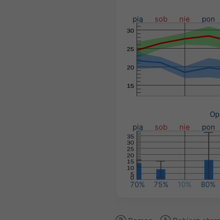
pią
sob
nie
pon
Op
pią
sob
nie
pon
70%
75%
10%
80%