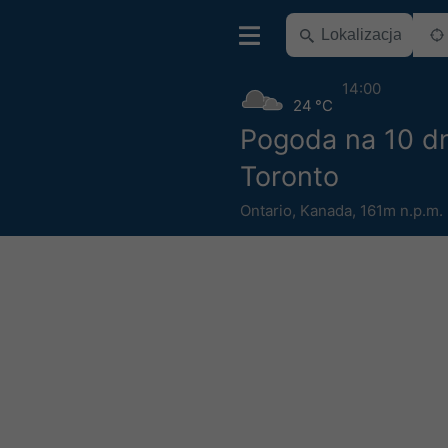
14:00
24 °C
Pogoda na 10 dn
Toronto
Ontario
,
Kanada
,
161m n.p.m.