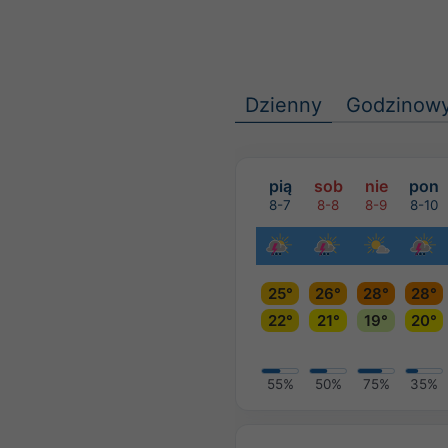
Dzienny
Godzinow
pią
sob
nie
pon
8-7
8-8
8-9
8-10
25°
26°
28°
28°
22°
21°
19°
20°
55%
50%
75%
35%