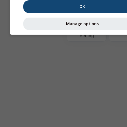
OK
Te
Manage options
Astronomy
Seeing