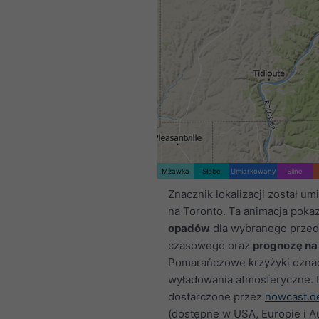
Mżawka
Słabe
Umiarkowany
Silne
Znacznik lokalizacji został u
na Toronto. Ta animacja poka
opadów
dla wybranego przed
czasowego oraz
prognozę na
Pomarańczowe krzyżyki ozna
wyładowania atmosferyczne.
dostarczone przez
nowcast.d
(dostępne w USA, Europie i Aus