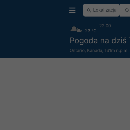
22:00
23 °C
Pogoda na dziś 
Ontario
,
Kanada
,
161m n.p.m.