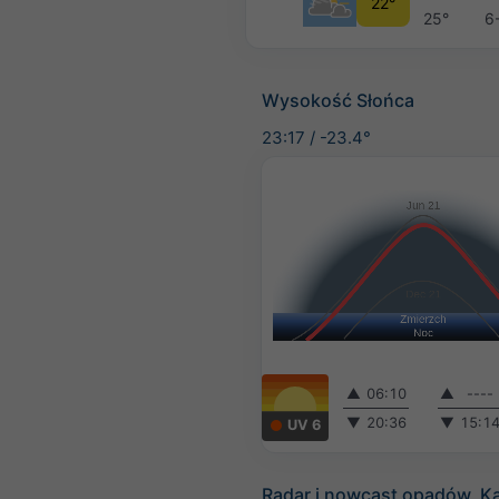
22°
25°
6
Wysokość Słońca
23:17
/
-23.4°
▲
06:10
▲
----
▼
20:36
▼
15:1
UV 6
Radar i nowcast opadów, K