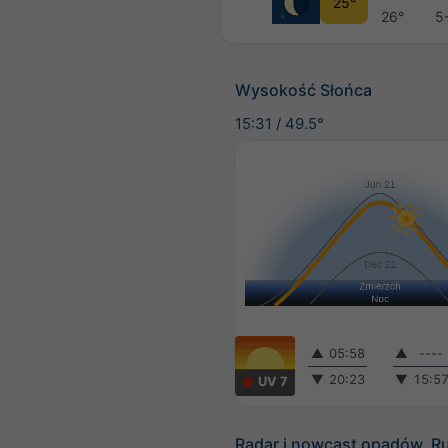
25°
26°
5
Wysokość Słońca
15:31
/
49.5°
▲
05:58
▲
----
▼
20:23
▼
15:5
UV 7
Radar i nowcast opadów, R