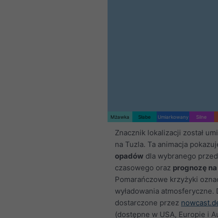
Mżawka
Słabe
Umiarkowany
Silne
Znacznik lokalizacji został u
na Tuzla. Ta animacja pokazu
opadów
dla wybranego przed
czasowego oraz
prognozę na
Pomarańczowe krzyżyki ozna
wyładowania atmosferyczne.
dostarczone przez
nowcast.d
(dostępne w USA, Europie i Aus