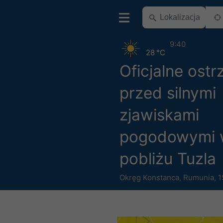
9:40
28 °C
Oficjalne ostr
przed silnymi
zjawiskami
pogodowymi
pobliżu Tuzla
Okręg Konstanca
,
Rumunia
,
1