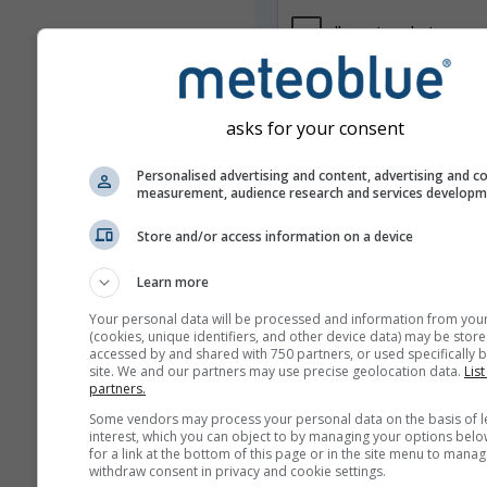
asks for your consent
Personalised advertising and content, advertising and c
measurement, audience research and services develop
Nie udostępniamy Twojego adresu
Store and/or access information on a device
osobom trzecim, zgodnie z naszą
prywatności
. Korzystając z usług
Learn more
akceptujesz nasze
warunki i zasa
adres e-mail będzie też używany 
Your personal data will be processed and information from you
usługach meteoblue.
(cookies, unique identifiers, and other device data) may be store
accessed by and shared with 750 partners, or used specifically b
site. We and our partners may use precise geolocation data.
List
partners.
Some vendors may process your personal data on the basis of l
Więcej danych pogodowyc
interest, which you can object to by managing your options belo
for a link at the bottom of this page or in the site menu to manag
withdraw consent in privacy and cookie settings.