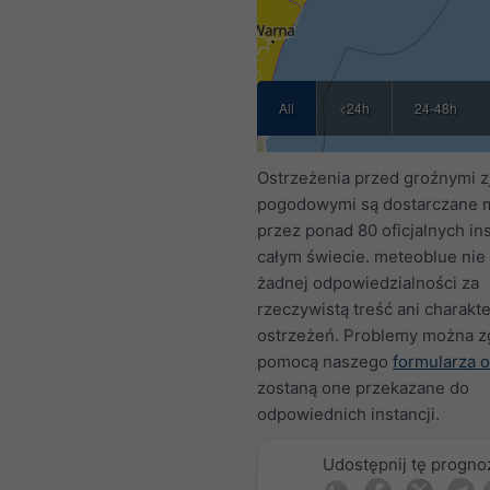
All
<24h
24-48h
Ostrzeżenia przed groźnymi z
pogodowymi są dostarczane 
przez ponad 80 oficjalnych ins
całym świecie. meteoblue nie
żadnej odpowiedzialności za
rzeczywistą treść ani charakte
ostrzeżeń. Problemy można z
pomocą naszego
formularza o
zostaną one przekazane do
odpowiednich instancji.
Udostępnij tę progno