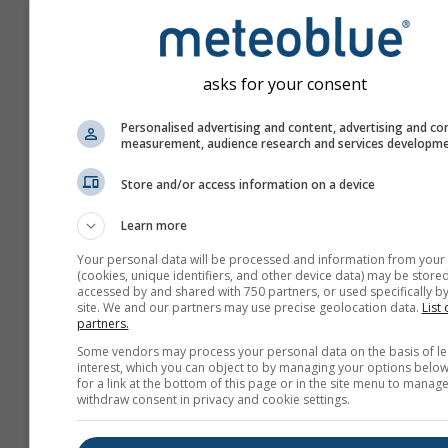
asks for your consent
Personalised advertising and content, advertising and co
measurement, audience research and services developm
Store and/or access information on a device
Learn more
Your personal data will be processed and information from your
(cookies, unique identifiers, and other device data) may be stored
accessed by and shared with 750 partners, or used specifically by
site. We and our partners may use precise geolocation data.
List 
partners.
Utwórz nowy meteoTV
Some vendors may process your personal data on the basis of le
interest, which you can object to by managing your options below
for a link at the bottom of this page or in the site menu to manage
Więcej informacji
withdraw consent in privacy and cookie settings.