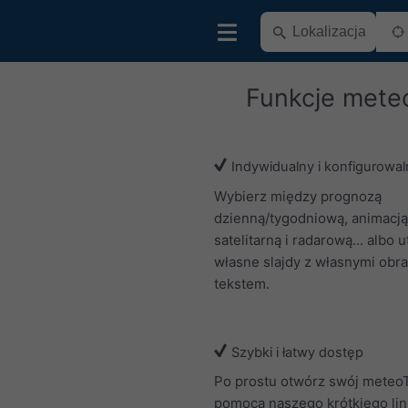
Funkcje mete
Indywidualny i konfigurowal
Wybierz między prognozą
dzienną/tygodniową, animacją
satelitarną i radarową... albo 
własne slajdy z własnymi obra
tekstem.
Szybki i łatwy dostęp
Po prostu otwórz swój meteo
pomocą naszego krótkiego lin