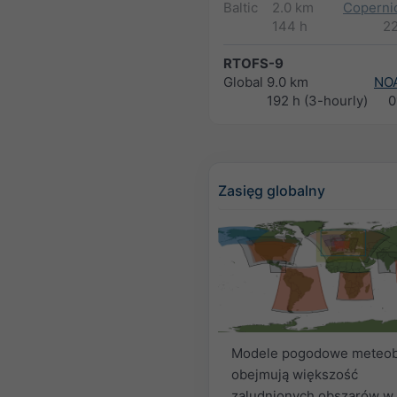
Baltic
2.0 km
Copernic
144 h
2
RTOFS-9
Global
9.0 km
NO
192 h (3-hourly)
0
Zasięg globalny
Modele pogodowe meteob
obejmują większość
zaludnionych obszarów w