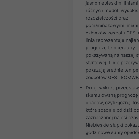
jasnoniebieskimi liniami
różnych modeli wysokie
rozdzielczości oraz
pomarańczowymi liniami
członków zespołu GFS.
linia reprezentuje najle
prognozę temperatury
pokazywaną na naszej s
startowej. Linie przery
pokazują średnie tempe
zespołów GFS i ECMWF
Drugi wykres przedstaw
skumulowaną prognozę
opadów, czyli łączną iloś
która spadnie od dziś do
zaznaczonej na osi czas
Niebieskie słupki pokaz
godzinowe sumy opadó