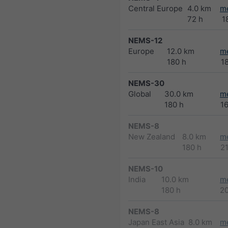
Central Europe
4.0 km
m
72 h
1
NEMS-12
Europe
12.0 km
m
180 h
1
NEMS-30
Global
30.0 km
m
180 h
1
NEMS-8
New Zealand
8.0 km
m
180 h
2
NEMS-10
India
10.0 km
m
180 h
2
NEMS-8
Japan East Asia
8.0 km
m