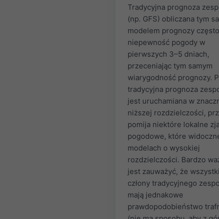
Tradycyjna prognoza zes
(np. GFS) obliczana tym 
modelem prognozy często
niepewność pogody w
pierwszych 3–5 dniach,
przeceniając tym samym
wiarygodność prognozy. 
tradycyjna prognoza zesp
jest uruchamiana w znacz
niższej rozdzielczości, pr
pomija niektóre lokalne zj
pogodowe, które widoczn
modelach o wysokiej
rozdzielczości. Bardzo w
jest zauważyć, że wszystk
człony tradycyjnego zesp
mają jednakowe
prawdopodobieństwo traf
(nie ma sposobu, aby z gó