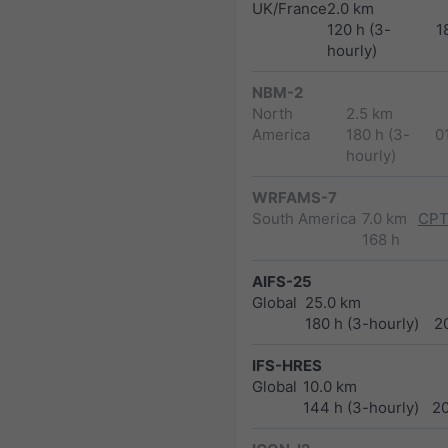
UK/France
2.0 km
120 h (3-
1
hourly)
NBM-2
North
2.5 km
America
180 h (3-
0
hourly)
WRFAMS-7
South America
7.0 km
CPT
168 h
AIFS-25
Global
25.0 km
180 h (3-hourly)
2
IFS-HRES
Global
10.0 km
144 h (3-hourly)
2