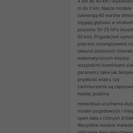
4 km do 40 km i wysokość
m do 2 km. Nasze modele
zawierają 60 warstw atmos
sięgają głęboko w stratosf
poziomu 10–25 hPa (wyso
60 km). Pogoda jest symu
poprzez rozwiązywanie co 
sekund złożonych równań
matematycznych między
wszystkimi komórkami siat
parametry takie jak temper
prędkość wiatru czy
zachmurzenie są zapisywa
każdej godziny.
meteoblue uruchamia dużą
modeli pogodowych i inte
open data z różnych źróde
Wszystkie modele meteob
obliczane dwa razy dzienn