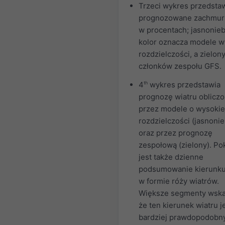
Trzeci wykres przedsta
prognozowane zachmur
w procentach; jasnonieb
kolor oznacza modele w
rozdzielczości, a zielon
członków zespołu GFS.
4
th
wykres przedstawia
prognozę wiatru oblicz
przez modele o wysokie
rozdzielczości (jasnonie
oraz przez prognozę
zespołową (zielony). P
jest także dzienne
podsumowanie kierunku
w formie róży wiatrów.
Większe segmenty wska
że ten kierunek wiatru j
bardziej prawdopodobny