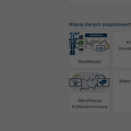
Więcej danych pogodowyc
Kl
(mode
MultiModel
Mapy
Weryfikacja
krótkoterminowa