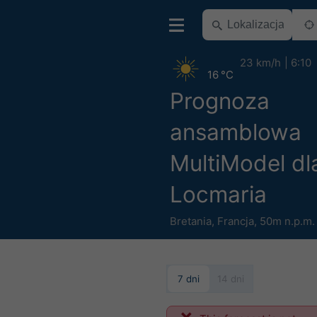
23 km/h
6:10
16 °C
Prognoza
ansamblowa
MultiModel dl
Locmaria
Bretania
,
Francja
,
50m n.p.m.
7 dni
14 dni