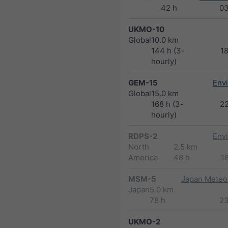
42 h
0
UKMO-10
Global
10.0 km
144 h (3-
1
hourly)
GEM-15
Env
Global
15.0 km
168 h (3-
2
hourly)
RDPS-2
Env
North
2.5 km
America
48 h
1
MSM-5
Japan Meteor
Japan
5.0 km
78 h
2
UKMO-2