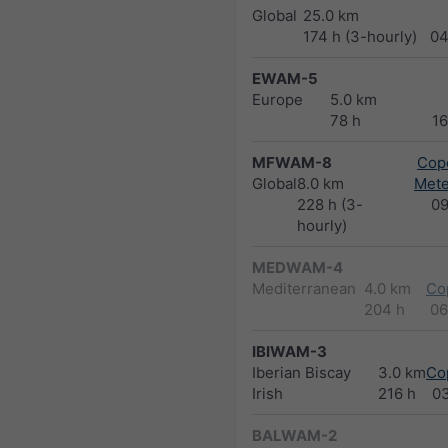
Global
25.0 km
174 h (3-hourly)
04
EWAM-5
Europe
5.0 km
78 h
1
MFWAM-8
Cope
Global
8.0 km
Met
228 h (3-
0
hourly)
MEDWAM-4
Mediterranean
4.0 km
Co
204 h
06
IBIWAM-3
Iberian Biscay
3.0 km
Co
Irish
216 h
0
BALWAM-2