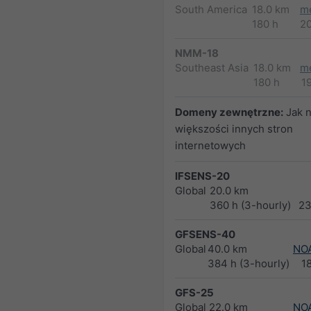
South America
18.0 km
m
180 h
2
NMM-18
Southeast Asia
18.0 km
m
180 h
1
Domeny zewnętrzne:
Jak 
większości innych stron
internetowych
IFSENS-20
Global
20.0 km
360 h (3-hourly)
23
GFSENS-40
Global
40.0 km
NO
384 h (3-hourly)
1
GFS-25
Global
22.0 km
NO