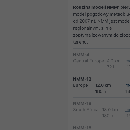
Rodzina modeli NMM:
pier
model pogodowy meteoblue
od 2007 r.). NMM jest mod
regionalnym, silnie
zoptymalizowanym do złoż
terenu.
NMM-4
Central Europe
4.0 km
m
72 h
1
NMM-12
Europe
12.0 km
m
180 h
1
NMM-18
South Africa
18.0 km
m
180 h
1
NMM-18