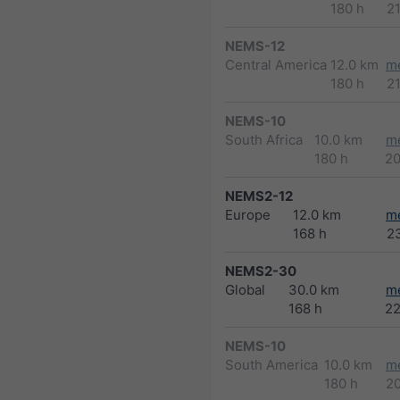
180 h
2
NEMS-12
Central America
12.0 km
m
180 h
2
NEMS-10
South Africa
10.0 km
m
180 h
2
NEMS2-12
Europe
12.0 km
m
168 h
2
NEMS2-30
Global
30.0 km
m
168 h
2
NEMS-10
South America
10.0 km
m
180 h
2