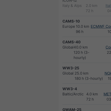
ICON-I2
Italy & Alps
2.0 km
Ita
72 h
0
CAMS-10
Europe
10.0 km
ECMWF Cop
96 h
1
CAMS-40
Global
40.0 km
Co
120 h (3-
2
hourly)
WW3-25
Global
25.0 km
NO
180 h (3-hourly)
1
WW3-4
Baltic/Arctic
4.0 km
MET
72 h
03
GWAM-25