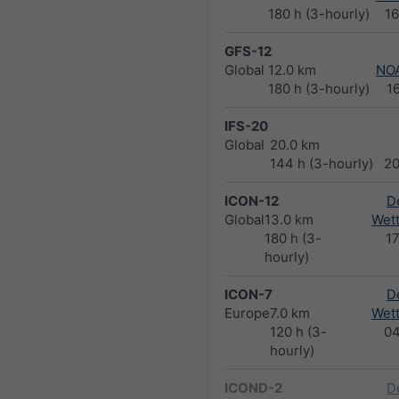
180 h (3-hourly)
1
GFS-12
Global
12.0 km
NO
180 h (3-hourly)
1
IFS-20
Global
20.0 km
144 h (3-hourly)
2
ICON-12
D
Global
13.0 km
Wett
180 h (3-
1
hourly)
ICON-7
D
Europe
7.0 km
Wett
120 h (3-
0
hourly)
ICOND-2
D