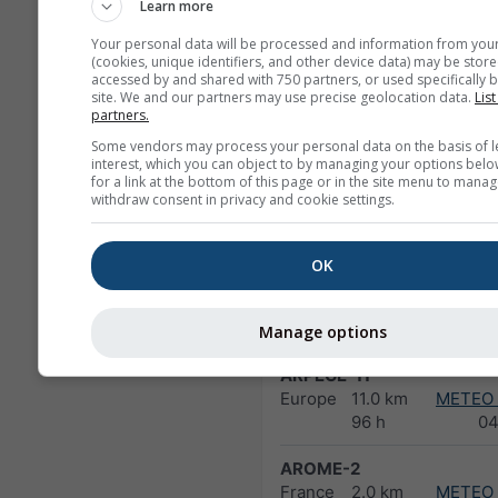
North America
3.0 km
NO
Learn more
60 h
03
Your personal data will be processed and information from you
(cookies, unique identifiers, and other device data) may be store
HRRR-2
accessed by and shared with 750 partners, or used specifically b
North America
3.0 km
NO
site. We and our partners may use precise geolocation data.
List
partners.
17 h
0
Some vendors may process your personal data on the basis of l
interest, which you can object to by managing your options belo
FV3-5
for a link at the bottom of this page or in the site menu to manag
Alaska
5.0 km
NO
withdraw consent in privacy and cookie settings.
48 h
23
ARPEGE-25
OK
Global
25.0 km
96 h (3-
1
hourly)
Manage options
ARPEGE-11
Europe
11.0 km
METEO
96 h
04
AROME-2
France
2.0 km
METEO