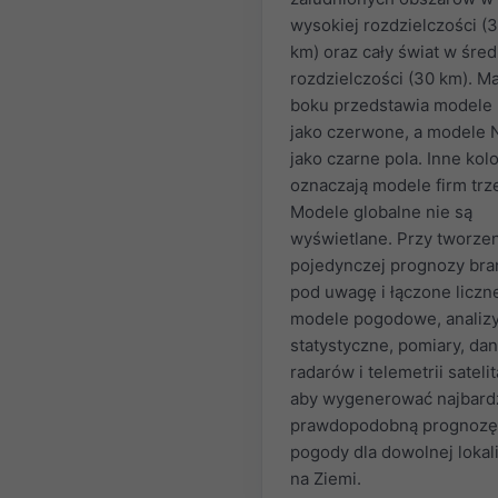
wysokiej rozdzielczości (
km) oraz cały świat w śred
rozdzielczości (30 km). M
boku przedstawia model
jako czerwone, a modele
jako czarne pola. Inne kol
oznaczają modele firm trz
Modele globalne nie są
wyświetlane. Przy tworze
pojedynczej prognozy bra
pod uwagę i łączone liczn
modele pogodowe, analiz
statystyczne, pomiary, dan
radarów i telemetrii satelit
aby wygenerować najbardz
prawdopodobną prognozę
pogody dla dowolnej lokali
na Ziemi.