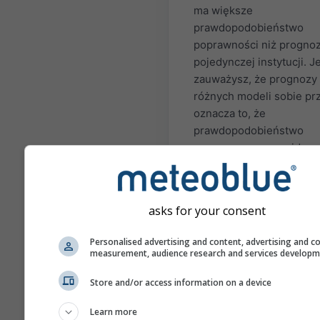
ma większe
prawdopodobieństwo
poprawności niż progno
pojedynczej instytucji. Je
zauważysz, że prognozy
różnych modeli sobie pr
oznacza to, że
prawdopodobieństwo
poprawnego przewidzen
sezonu dla danego okres
bardzo małe. Istnieją reg
sytuacje, w których pro
asks for your consent
sezonowe mogą być doś
dokładne. Najbardziej z
Personalised advertising and content, advertising and c
przykładami są zjawiska 
measurement, audience research and services develop
Niño i La Niña.
Store and/or access information on a device
Różne modele przedsta
tutaj są obliczane przez:
Learn more