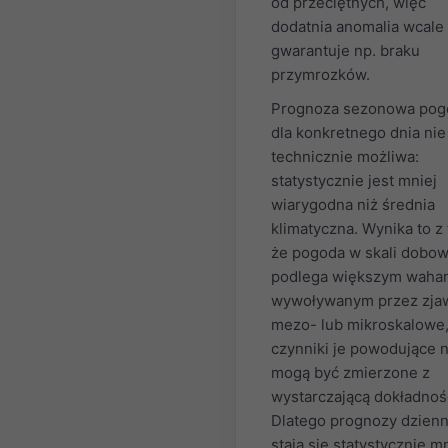
od przeciętnych, więc
dodatnia anomalia wcale 
gwarantuje np. braku
przymrozków.
Prognoza sezonowa pog
dla konkretnego dnia nie 
technicznie możliwa:
statystycznie jest mniej
wiarygodna niż średnia
klimatyczna. Wynika to z 
że pogoda w skali dobow
podlega większym waha
wywoływanym przez zja
mezo- lub mikroskalowe,
czynniki je powodujące n
mogą być zmierzone z
wystarczającą dokładnoś
Dlatego prognozy dzien
stają się statystycznie m