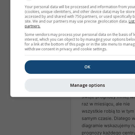
European Center of Med
Your personal data will be processed and information from you
Range Weather Forecast
(cookies, unique identifiers, and other device data) may be store
accessed by and shared with 750 partners, or used specifically b
(ECMWF), National Cente
site. We and our partners may use precise geolocation data.
List
Environmental Predictio
partners.
(NCEP/NOAA), niemiecki
Some vendors may process your personal data on the basis of l
serwis pogodowy (DWD),
interest, which you can object to by managing your options belo
for a link at the bottom of this page or in the site menu to manag
MetOffice (UKMO),
withdraw consent in privacy and cookie settings.
MeteoFrance (METEOFR)
Japan Meteorological A
OK
(JMA) oraz Euro-
Mediterranean Center o
Climate Change (CMCC).
Manage options
Agencje/Centra aktualizu
swoje prognozy mniej wi
raz w miesiącu, ale nie
wszystkie robią to w tym
samym czasie. Dlatego 
diagramie wskazujemy r
prognozy każdego centr