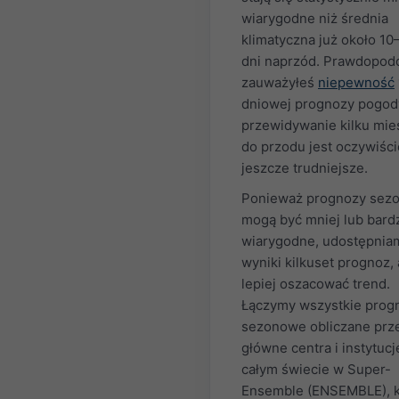
wiarygodne niż średnia
klimatyczna już około 10
dni naprzód. Prawdopod
zauważyłeś
niepewność
dniowej prognozy pogody
przewidywanie kilku mie
do przodu jest oczywiści
jeszcze trudniejsze.
Ponieważ prognozy sez
mogą być mniej lub bardz
wiarygodne, udostępnia
wyniki kilkuset prognoz,
lepiej oszacować trend.
Łączymy wszystkie prog
sezonowe obliczane prz
główne centra i instytucj
całym świecie w Super-
Ensemble (ENSEMBLE), k