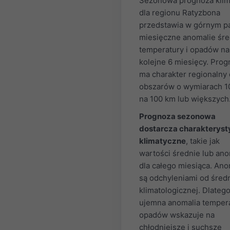
Sezonowa prognoza klim
dla regionu Ratyzbona
przedstawia w górnym p
miesięczne anomalie śre
temperatury i opadów na
kolejne 6 miesięcy. Pro
ma charakter regionalny 
obszarów o wymiarach 1
na 100 km lub większych
Prognoza sezonowa
dostarcza charakteryst
klimatyczne
, takie jak
wartości średnie lub ano
dla całego miesiąca. Ano
są odchyleniami od średn
klimatologicznej. Dlateg
ujemna anomalia tempera
opadów wskazuje na
chłodniejsze i suchsze