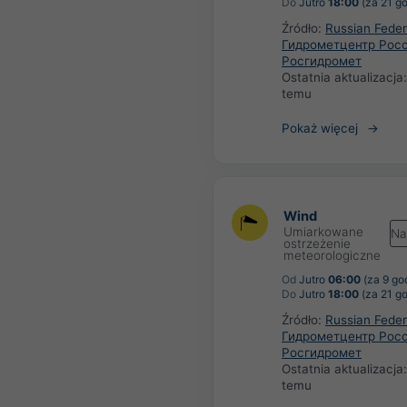
Do
Jutro
18:00
(za 21 go
Źródło:
Russian Feder
Гидрометцентр Росс
Росгидромет
Ostatnia aktualizacja
temu
Pokaż więcej
Wind
Umiarkowane
Na
ostrzeżenie
meteorologiczne
Od
Jutro
06:00
(za 9 go
Do
Jutro
18:00
(za 21 go
Źródło:
Russian Feder
Гидрометцентр Росс
Росгидромет
Ostatnia aktualizacja
temu