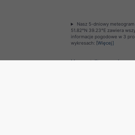
Nasz 5-dniowy meteogram 
51.82°N 39.23°E zawiera wszy
informacje pogodowe w 3 pro
wykresach:
[Więcej]
Mapa satelitarna na żywo