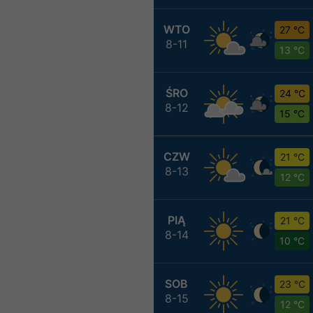
WTO
27 °C
8-11
13 °C
ŚRO
24 °C
8-12
15 °C
CZW
21 °C
8-13
12 °C
PIĄ
21 °C
8-14
10 °C
SOB
23 °C
8-15
12 °C