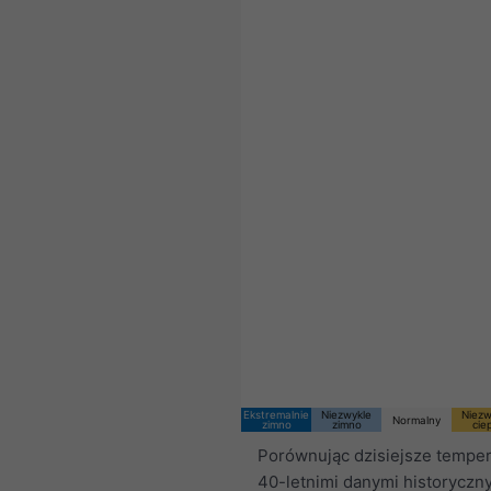
Ekstremalnie
Niezwykle
Niezw
Normalny
zimno
zimno
cie
Porównując dzisiejsze temper
40-letnimi danymi historyczn