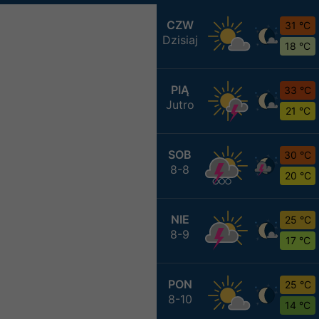
CZW
31 °C
Dzisiaj
18 °C
PIĄ
33 °C
Jutro
21 °C
SOB
30 °C
8-8
20 °C
NIE
25 °C
8-9
17 °C
PON
25 °C
8-10
14 °C