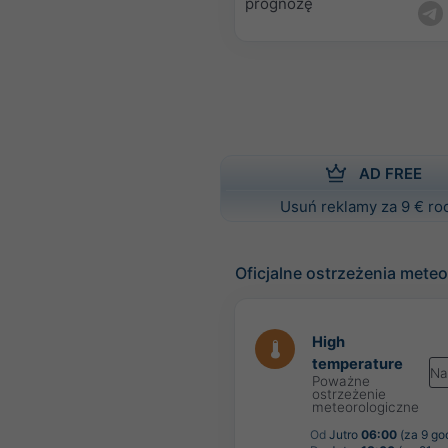
prognozę
AD FREE
Usuń reklamy za 9 € ro
Oficjalne ostrzeżenia mete
High
temperature
Na
Poważne
ostrzeżenie
meteorologiczne
Od
Jutro
06:00
(za 9 go