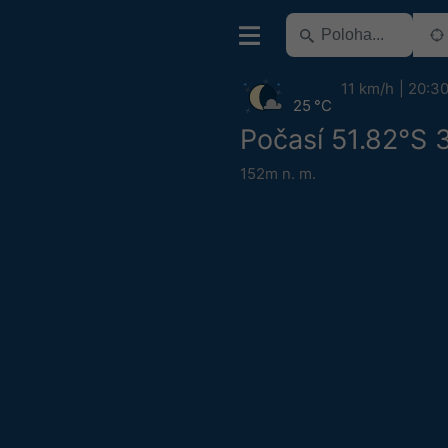
11 km/h
20:3
25 °C
Počasí 51.82°S 
152m n. m.