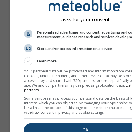
asks for your consent
Personalised advertising and content, advertising and c
measurement, audience research and services develop
Store and/or access information on a device
Learn more
Your personal data will be processed and information from you
(cookies, unique identifiers, and other device data) may be store
accessed by and shared with 750 partners, or used specifically b
site. We and our partners may use precise geolocation data.
List
partners.
Some vendors may process your personal data on the basis of l
interest, which you can object to by managing your options belo
for a link at the bottom of this page or in the site menu to manag
withdraw consent in privacy and cookie settings.
OK