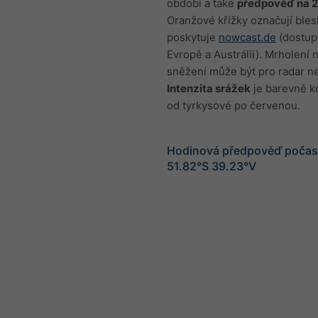
období a také
předpověď na 
Oranžové křížky označují bles
poskytuje
nowcast.de
(dostup
Evropě a Austrálii). Mrholení 
sněžení může být pro radar ne
Intenzita srážek
je barevně 
od tyrkysové po červenou.
Hodinová předpověď počasí
51.82°S 39.23°V