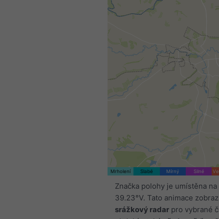
Mrholení
Slabé
Mírný
Silné
Ve
Značka polohy je umístěna na
39.23°V. Tato animace zobraz
srážkový radar
pro vybrané 