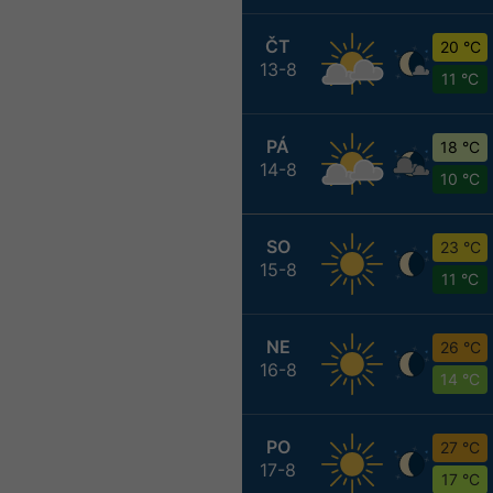
ČT
20 °C
13-8
11 °C
PÁ
18 °C
14-8
10 °C
SO
23 °C
15-8
11 °C
NE
26 °C
16-8
14 °C
PO
27 °C
17-8
17 °C