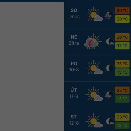
SO
30 °C
Dnes
20 °C
NE
26 °C
Zítra
17 °C
PO
25 °C
10-8
15 °C
ÚT
28 °C
11-8
13 °C
ST
23 °C
12-8
13 °C