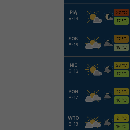
PIĄ
32 °C
8-14
17 °C
SOB
27 °C
8-15
18 °C
NIE
23 °C
8-16
17 °C
PON
22 °C
8-17
16 °C
WTO
21 °C
8-18
16 °C