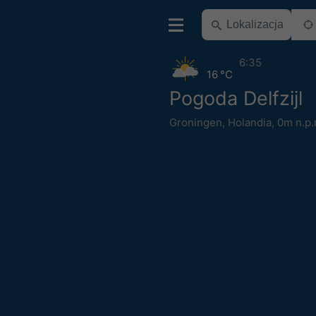
6:35
16 °C
Pogoda Delfzijl
Groningen
,
Holandia
,
0m n.p.