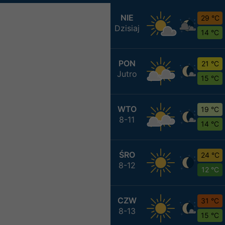
NIE
29 °C
Dzisiaj
14 °C
PON
21 °C
Jutro
15 °C
WTO
19 °C
8-11
14 °C
ŚRO
24 °C
8-12
12 °C
CZW
31 °C
8-13
15 °C