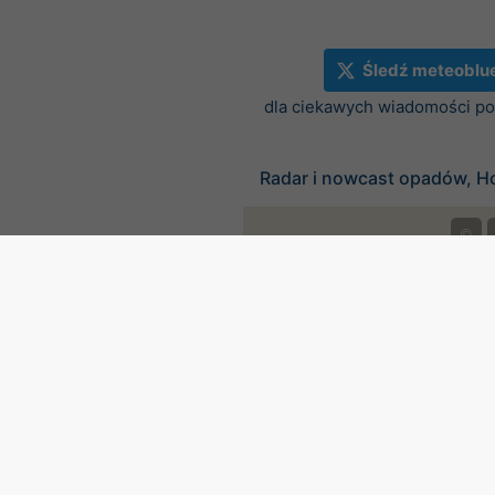
Śledź meteoblu
dla ciekawych wiadomości 
Radar i nowcast opadów, H
©