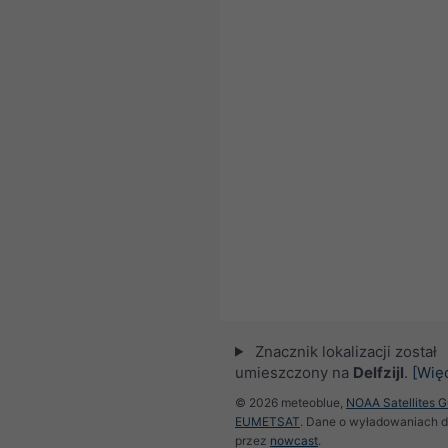
Znacznik lokalizacji został
umieszczony na
Delfzijl
.
[Wię
© 2026 meteoblue,
NOAA Satellites 
EUMETSAT
. Dane o wyładowaniach 
przez
nowcast
.