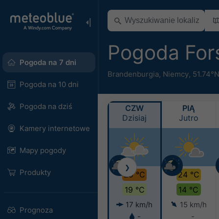
Pogoda For
Pogoda na 7 dni
Brandenburgia
,
Niemcy
,
51.74°N
Pogoda na 10 dni
Pogoda na dziś
CZW
PIĄ
Dzisiaj
Jutro
Kamery internetowe
Mapy pogody
❯
Produkty
29 °C
24 °C
19 °C
14 °C
17 km/h
15 km/h
Prognoza
-
-