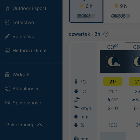
6 h
9 h
Outdoor i sport
Lotnictwo
czwartek
-
3h
Rolnictwo
03
00
06
Historia i klimat
Widgets
°C
21°
21
Aktualności
°C
25°
23
SSE
W
Społeczność
km/h
2-10
6-
mm
-
-
Pokaż mniej
%
10%
5
mm