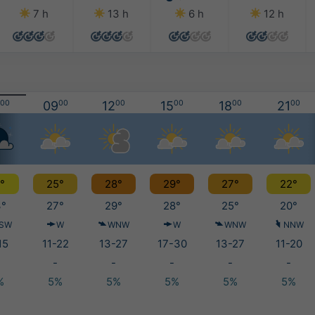
7 h
13 h
6 h
12 h
00
09
00
12
00
15
00
18
00
21
00
°
25°
28°
29°
27°
22°
°
27°
29°
28°
25°
20°
SW
W
WNW
W
WNW
NNW
15
11-22
13-27
17-30
13-27
11-20
-
-
-
-
-
%
5%
5%
5%
5%
5%