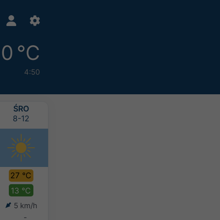
0 °C
4:50
ŚRO
CZW
PIĄ
SOB
8-12
8-13
8-14
8-15
27 °C
28 °C
28 °C
26 °C
13 °C
15 °C
16 °C
17 °C
5 km/h
3 km/h
4 km/h
7 km/h
-
-
-
-