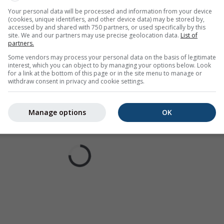
dla Forst
Your personal data will be processed and information from your device
(cookies, unique identifiers, and other device data) may be stored by,
accessed by and shared with 750 partners, or used specifically by this
site. We and our partners may use precise geolocation data.
List of
partners.
Some vendors may process your personal data on the basis of legitimate
interest, which you can object to by managing your options below. Look
for a link at the bottom of this page or in the site menu to manage or
withdraw consent in privacy and cookie settings.
Manage options
OK