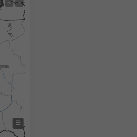
Satelita
+
−
Bez radaru
Z radarem
Zmierzona temperatura
Zmierzone opady
Screenshot
©