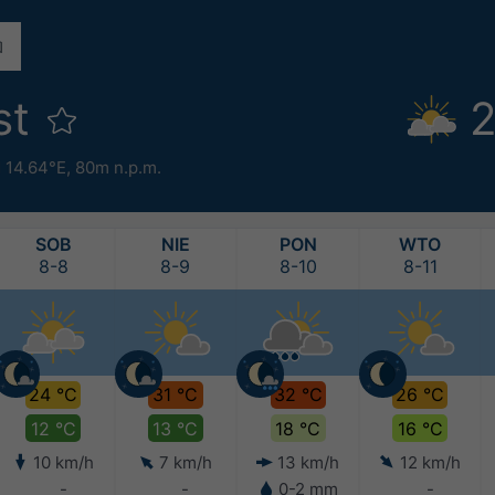
st
2
 14.64°E,
80m n.p.m.
SOB
NIE
PON
WTO
8-8
8-9
8-10
8-11
24 °C
31 °C
32 °C
26 °C
12 °C
13 °C
18 °C
16 °C
10 km/h
7 km/h
13 km/h
12 km/h
-
-
0-2 mm
-