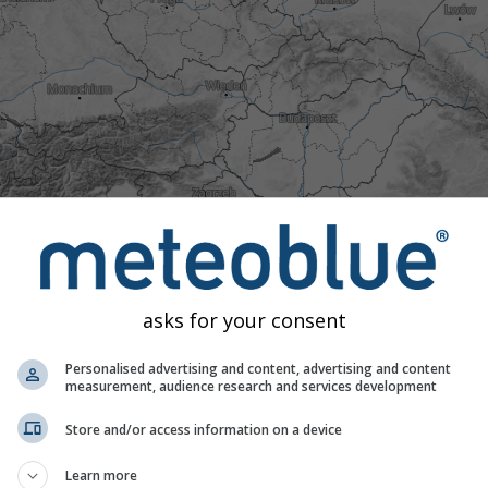
mno
Normalny
Niezwykle ciepło
Ekstremalnie ciepło
atury z 40-letnimi danymi historycznymi, możemy stwierdzić, 
le ciepła (czerwone obszary) czy zimna (niebieskie obszary). 
asks for your consent
wane rzeczywiste temperatury z profesjonalnych i prywatnych s
Personalised advertising and content, advertising and content
measurement, audience research and services development
Store and/or access information on a device
Learn more