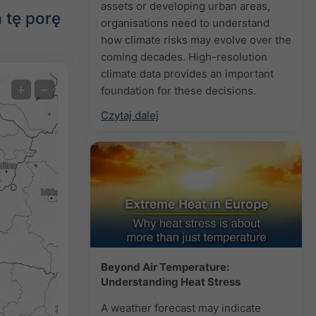
assets or developing urban areas,
 tę porę
organisations need to understand
how climate risks may evolve over the
coming decades. High-resolution
climate data provides an important
Ekstremalna prognoza
+
−
foundation for these decisions.
Czytaj dalej
Temperatura OBS
Auto (NEMSGLOBAL Global)
Screenshot
©
Beyond Air Temperature:
Understanding Heat Stress
A weather forecast may indicate