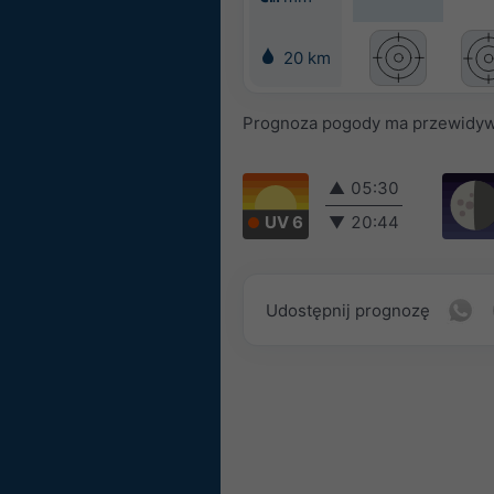
20 km
Prognoza pogody ma przewidyw
▲
05:30
UV 6
▼
20:44
Udostępnij prognozę