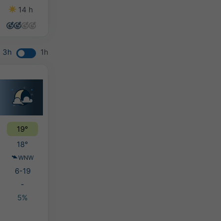
14 h
14 h
10 h
9 h
3h
1h
19°
18°
WNW
6-19
-
5%