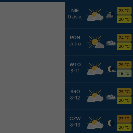
NIE
23 °C
Dzisiaj
20 °C
PON
24 °C
Jutro
20 °C
WTO
25 °C
8-11
19 °C
ŚRO
25 °C
8-12
20 °C
CZW
27 °C
8-13
20 °C