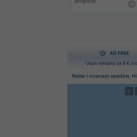
prognozę
AD FREE
Usuń reklamy za 9 € ro
Radar i nowcast opadów, H
©