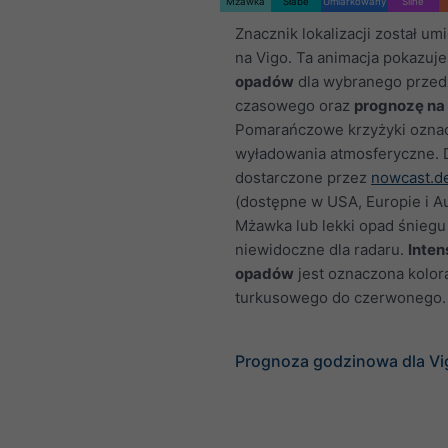
Mżawka
Słabe
Umiarkowany
Silne
Znacznik lokalizacji został u
na Vigo. Ta animacja pokazuj
opadów
dla wybranego przed
czasowego oraz
prognozę na
Pomarańczowe krzyżyki ozna
wyładowania atmosferyczne.
dostarczone przez
nowcast.d
(dostępne w USA, Europie i Aus
Mżawka lub lekki opad śnieg
niewidoczne dla radaru.
Inte
opadów
jest oznaczona kolor
turkusowego do czerwonego.
Prognoza godzinowa dla Vi