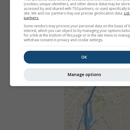
(cookies, unique identifiers, and other device data) may be store
accessed by and shared with 750 partners, or used specifically b
site. We and our partners may use precise geolocation data.
List
partners.
Some vendors may process your personal data on the basis of l
interest, which you can object to by managing your options belo
for a link at the bottom of this page or in the site menu to manag
withdraw consent in privacy and cookie settings.
OK
Manage options