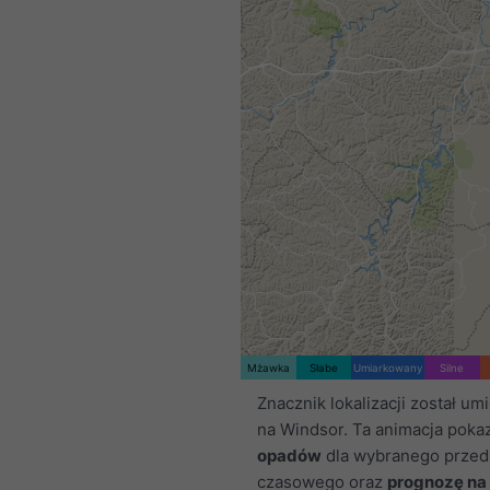
Mżawka
Słabe
Umiarkowany
Silne
Znacznik lokalizacji został u
na Windsor. Ta animacja poka
opadów
dla wybranego przed
czasowego oraz
prognozę na