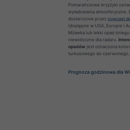
Pomarańczowe krzyżyki ozna
wyładowania atmosferyczne.
dostarczone przez
nowcast.d
(dostępne w USA, Europie i Aus
Mżawka lub lekki opad śnieg
niewidoczne dla radaru.
Inte
opadów
jest oznaczona kolor
turkusowego do czerwonego.
Prognoza godzinowa dla W