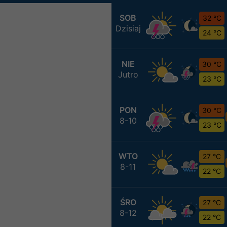
SOB
32 °C
Dzisiaj
24 °C
NIE
30 °C
Jutro
23 °C
PON
30 °C
8-10
23 °C
WTO
27 °C
8-11
22 °C
ŚRO
27 °C
8-12
22 °C