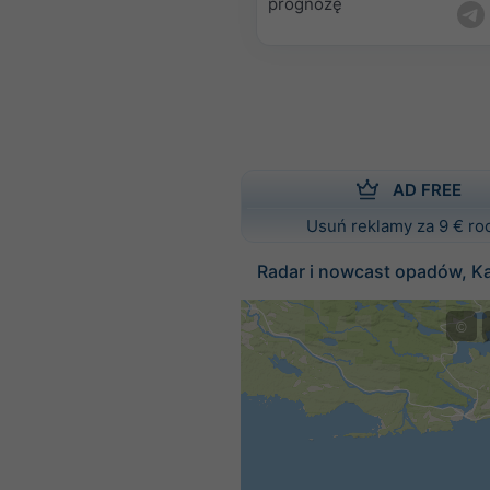
prognozę
AD FREE
Usuń reklamy za 9 € ro
Radar i nowcast opadów, K
©