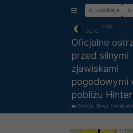
21:00
20 °C
Oficjalne ostr
przed silnymi
zjawiskami
pogodowymi
pobliżu Hinter
Bazylea-Okręg
,
Szwajcari