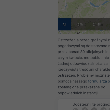
All
<24h
24-48h
Ostrzeżenia przed groźnymi z
pogodowymi są dostarczane 
przez ponad 80 oficjalnych ins
całym świecie. meteoblue nie
żadnej odpowiedzialności za
rzeczywistą treść ani charakte
ostrzeżeń. Problemy można z
pomocą naszego
formularza o
zostaną one przekazane do
odpowiednich instancji.
Udostępnij tę progno