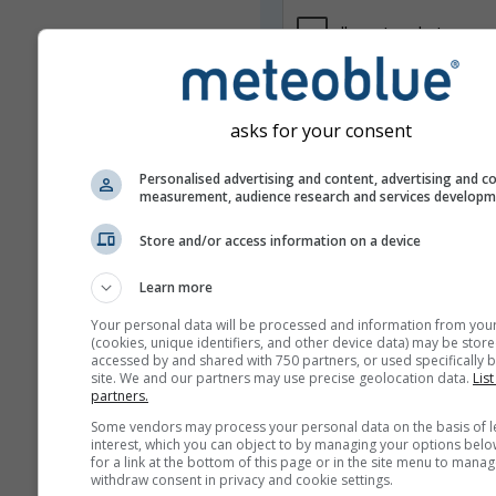
asks for your consent
Personalised advertising and content, advertising and c
measurement, audience research and services develop
Nie udostępniamy Twojego adresu
Store and/or access information on a device
osobom trzecim, zgodnie z naszą
prywatności
. Korzystając z usług
Learn more
akceptujesz nasze
warunki i zasa
adres e-mail będzie też używany 
Your personal data will be processed and information from you
usługach meteoblue.
(cookies, unique identifiers, and other device data) may be store
accessed by and shared with 750 partners, or used specifically b
site. We and our partners may use precise geolocation data.
List
partners.
Some vendors may process your personal data on the basis of l
Więcej danych pogodowyc
interest, which you can object to by managing your options belo
for a link at the bottom of this page or in the site menu to manag
withdraw consent in privacy and cookie settings.