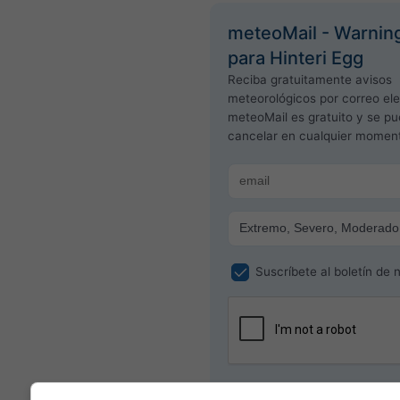
meteoMail - Warnin
para Hinteri Egg
Reciba gratuitamente avisos
meteorológicos por correo ele
meteoMail es gratuito y se p
cancelar en cualquier momen
Suscríbete al boletín de n