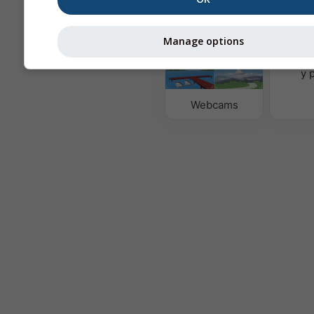
meteorológicos
Manage options
Calidad
y 
Webcams