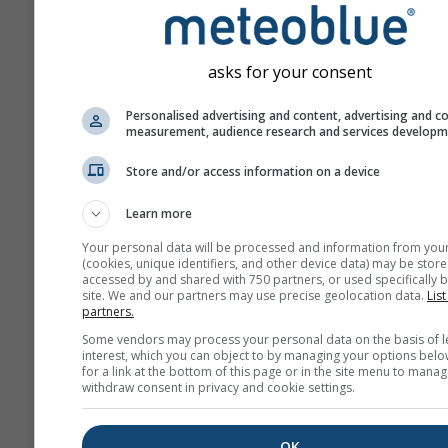
asks for your consent
No compartimos su dirección de c
Personalised advertising and content, advertising and c
electrónico con terceros, cómo in
measurement, audience research and services develop
nuestra
política de privacidad
. Med
uso de los servicios de meteoblue,
Store and/or access information on a device
está de acuerdo con nuestros
térm
condiciones
. Su dirección de emai
Learn more
se podrá utilizar con otros servicio
meteoblue.
Your personal data will be processed and information from you
(cookies, unique identifiers, and other device data) may be store
accessed by and shared with 750 partners, or used specifically b
site. We and our partners may use precise geolocation data.
List
partners.
Más datos meteorológicos
Some vendors may process your personal data on the basis of l
interest, which you can object to by managing your options belo
for a link at the bottom of this page or in the site menu to manag
whe
withdraw consent in privacy and cookie settings.
Mapas
OK