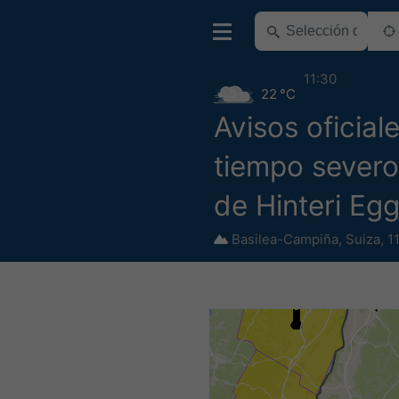
11:30
22 °C
Avisos oficial
tiempo severo
de Hinteri Eg
Basilea-Campiña
,
Suiza
,
1