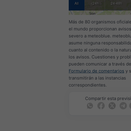
All
<24h
24-48h
Más de 80 organismos oficial
el mundo proporcionan avisos
severo a meteoblue. meteobl
asume ninguna responsabilid
cuanto al contenido o la natur
los avisos. Cuestiones y prob
pueden comunicar a través de
Formulario de comentarios
y 
transmitirán a las instancias
correspondientes.
Compartir esta previs