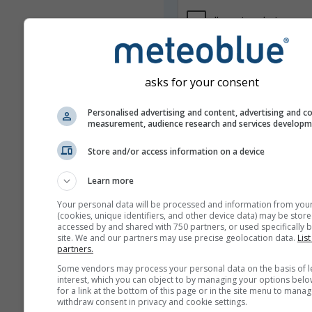
asks for your consent
Personalised advertising and content, advertising and c
measurement, audience research and services develop
Nie udostępniamy Twojego adresu
Store and/or access information on a device
osobom trzecim, zgodnie z naszą
prywatności
. Korzystając z usług
Learn more
akceptujesz nasze
warunki i zasa
adres e-mail będzie też używany 
Your personal data will be processed and information from you
usługach meteoblue.
(cookies, unique identifiers, and other device data) may be store
accessed by and shared with 750 partners, or used specifically b
site. We and our partners may use precise geolocation data.
List
partners.
Some vendors may process your personal data on the basis of l
Więcej danych pogodowyc
interest, which you can object to by managing your options belo
for a link at the bottom of this page or in the site menu to manag
withdraw consent in privacy and cookie settings.