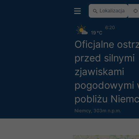
6:20
19 °C
Oficjalne ostr
przed silnymi
zjawiskami
pogodowymi
pobliżu Niem
Niemcy
,
303m n.p.m.