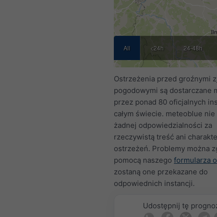
All
<24h
24-48h
Ostrzeżenia przed groźnymi z
pogodowymi są dostarczane 
przez ponad 80 oficjalnych ins
całym świecie. meteoblue nie
żadnej odpowiedzialności za
rzeczywistą treść ani charakte
ostrzeżeń. Problemy można z
pomocą naszego
formularza o
zostaną one przekazane do
odpowiednich instancji.
Udostępnij tę progno