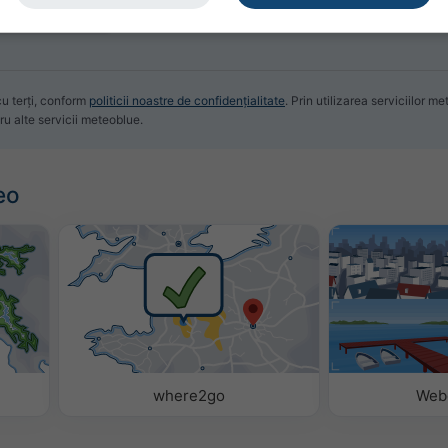
u terți, conform
politicii noastre de confidențialitate
. Prin utilizarea serviciilor 
tru alte servicii meteoblue.
eo
where2go
Web