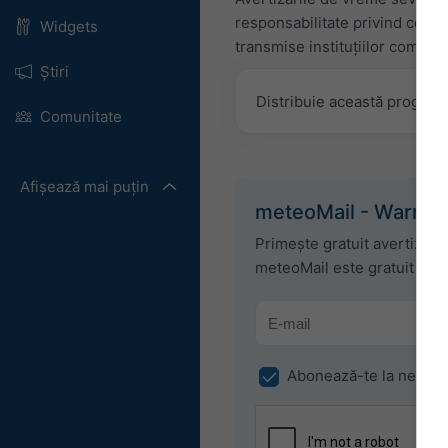
responsabilitate privind conți
Widgets
transmise instituțiilor compet
Știri
Distribuie această prognoz
Comunitate
Afișează mai puțin
meteoMail - Warnin
Primește gratuit avertizări
meteoMail este gratuit și t
Abonează-te la newsle