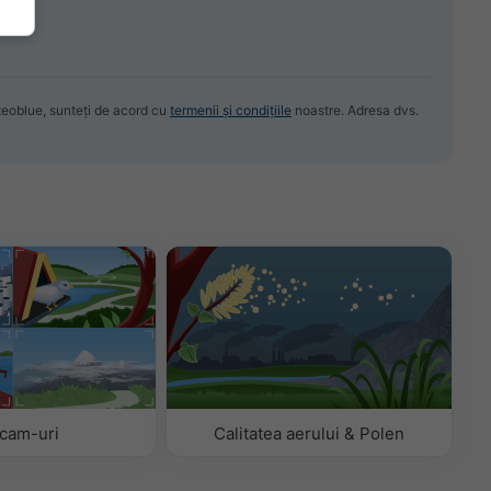
meteoblue, sunteți de acord cu
termenii și condițiile
noastre. Adresa dvs.
cam-uri
Calitatea aerului & Polen