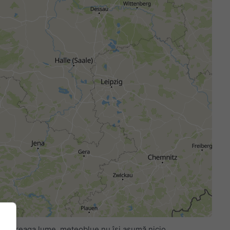
in întreaga lume. meteoblue nu își asumă nicio