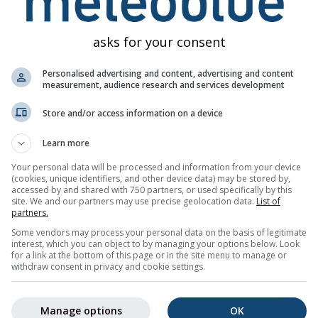
nutul sau natura avertizărilor. Problemele pot fi raportate prin 
ente.
asks for your consent
ă
Personalised advertising and content, advertising and content
measurement, audience research and services development
Store and/or access information on a device
Learn more
gs pentru Germania
Your personal data will be processed and information from your device
 meteo prin e-mail.
(cookies, unique identifiers, and other device data) may be stored by,
e poți dezabona oricând.
accessed by and shared with 750 partners, or used specifically by this
site. We and our partners may use precise geolocation data.
List of
partners.
Some vendors may process your personal data on the basis of legitimate
interest, which you can object to by managing your options below. Look
for a link at the bottom of this page or in the site menu to manage or
tter
withdraw consent in privacy and cookie settings.
Manage options
OK