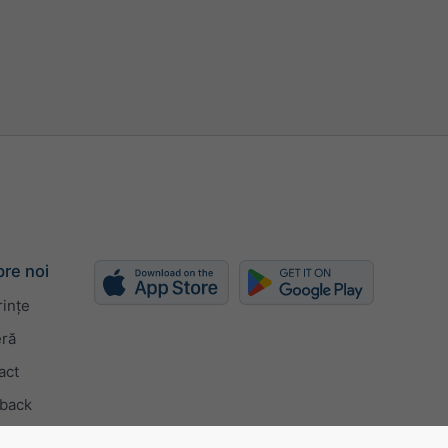
re noi
rințe
eră
act
back