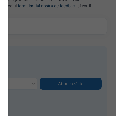
intermediul
formularului nostru de feedback
și vor fi