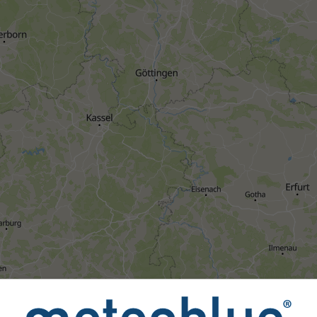
Toate
<24h
24-48h
>48h
unt furnizate către meteoblue de peste 80 de agenții oficiale d