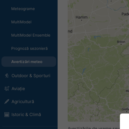
Meteograme
MultiModel
MultiModel Ensemble
Prognoză sezonieră
Avertizări meteo
Outdoor & Sporturi
Aviație
Agricultură
Istoric & Climă
Avertizările de vreme severă s