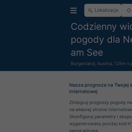
Codzienny wi
pogody dla N
am See
Burgenland
,
Austria
,
125m n.
Nasza prognoza na Twojej s
internetowej
Zintegruj prognozy pogody m
na własnej stronie internetowe
Skonfiguruj parametry i skopi
wygenerowany poniżej kod H
swoją witrynę.