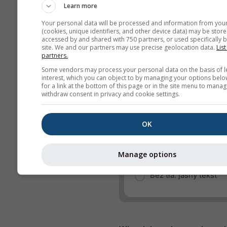
Learn more
Kierunek wiatru
Your personal data will be processed and information from you
Indeks UV
(cookies, unique identifiers, and other device data) may be store
accessed by and shared with 750 partners, or used specifically b
Wilgotność względna
site. We and our partners may use precise geolocation data.
List
partners.
Opady
Some vendors may process your personal data on the basis of l
interest, which you can object to by managing your options belo
Prawdopodobieństwo
for a link at the bottom of this page or in the site menu to manag
opadów
withdraw consent in privacy and cookie settings.
rainSPOT
OK
Ciśnienie
Tło
Manage options
Bez tła: ciemny tekst
Bez tła: jasny tekst