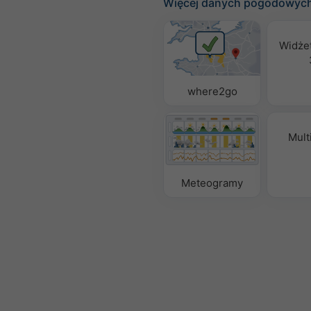
Więcej danych pogodowyc
Widże
where2go
Mult
Meteogramy