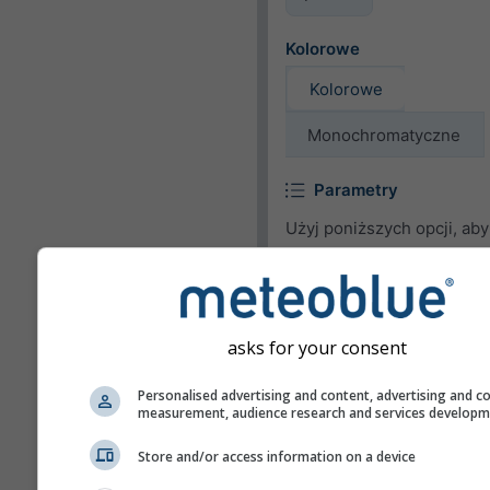
Kolorowe
Kolorowe
Monochromatyczne
Parametry
Użyj poniższych opcji, ab
lub usunąć parametry po
w widżecie.
Piktogram
asks for your consent
Temperatura (maks.)
Personalised advertising and content, advertising and c
Temperatura (min.)
measurement, audience research and services develop
Prędkość wiatru
Store and/or access information on a device
Poryw wiatru