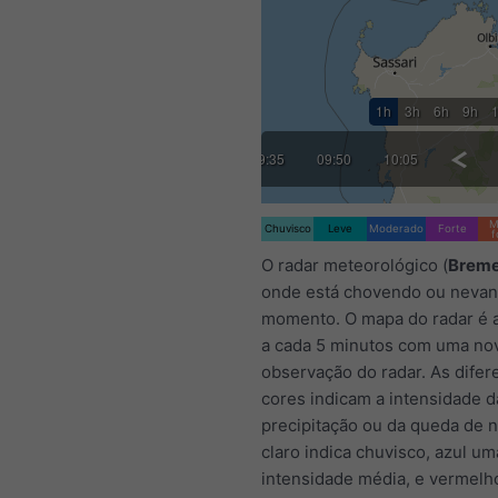
1h
3h
6h
9h
:35
08:50
09:05
09:20
09:35
09:50
10:05
10:20
M
Chuvisco
Leve
Moderado
Forte
f
O radar meteorológico (
Brem
onde está chovendo ou neva
momento. O mapa do radar é a
a cada 5 minutos com uma no
observação do radar. As difer
cores indicam a intensidade d
precipitação ou da queda de n
claro indica chuvisco, azul um
intensidade média, e vermelh