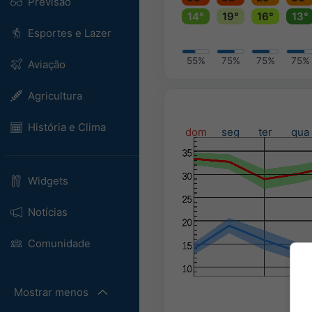
Previsão
14°
19°
16°
13°
Esportes e Lazer
55%
75%
75%
75%
Aviação
Agricultura
História e Clima
dom
seg
ter
qua
Widgets
Notícias
Comunidade
Mostrar menos
Prec