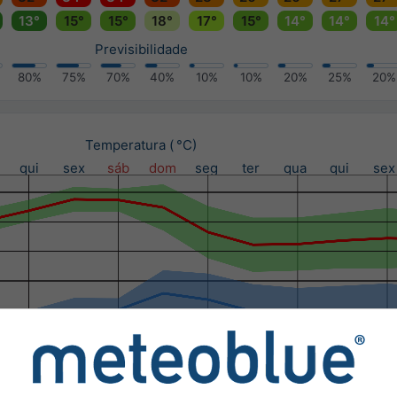
13°
15°
15°
18°
17°
15°
14°
14°
14°
Previsibilidade
80%
75%
70%
40%
10%
10%
20%
25%
20%
Temperatura ( °C)
qui
sex
sáb
dom
seg
ter
qua
qui
sex
ipitação (mm) / Probabilidade de precipitação (%)