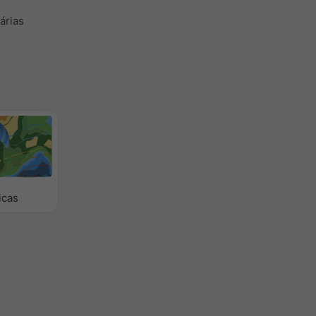
árias
icas