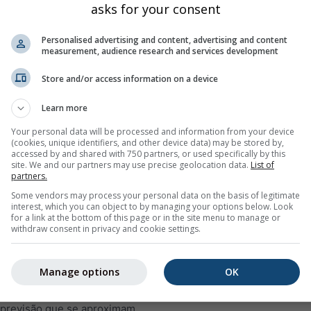
asks for your consent
qui
sex
sáb
dom
seg
ter
qua
qui
sex
Personalised advertising and content, advertising and content
measurement, audience research and services development
Store and/or access information on a device
Learn more
0%
5%
10%
30%
50%
50%
30%
30%
30
Your personal data will be processed and information from your device
(cookies, unique identifiers, and other device data) may be stored by,
accessed by and shared with 750 partners, or used specifically by this
site. We and our partners may use precise geolocation data.
List of
m
partners.
Some vendors may process your personal data on the basis of legitimate
interest, which you can object to by managing your options below. Look
ia do tempo para 14 dias para
Roth (Baviera, Alemanha)
com sí
for a link at the bottom of this page or in the site menu to manage or
 e máximas, quantidade e probabilidade de precipitação.
withdraw consent in privacy and cookie settings.
rida no gráfico da temperatura. Quanto mais forte for a variação
linha grossa representa a tendência mais provável.
Manage options
OK
ão é representada com um "T". Estas incertezas normalmente a
 previsão que se aproximam.