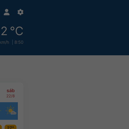
2 °C
km/h
8:50
sáb
22/8
27°