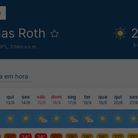
ias Roth
2
5 
09°L,
334m s.n.m.
a em hora
qui
sex
sáb
dom
seg
ter
qua
qui
sex
13/8
14/8
15/8
16/8
17/8
18/8
19/8
20/8
21/8
32°
34°
34°
32°
28°
26°
26°
27°
27°