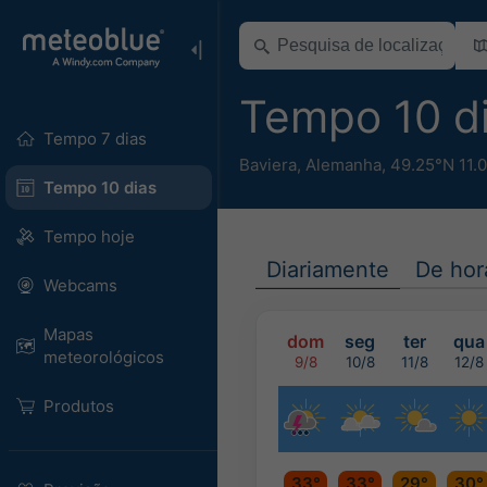
Tempo 10 d
Tempo 7 dias
Baviera
,
Alemanha
,
49.25°N 11.
Tempo 10 dias
Tempo hoje
Diariamente
De hor
Webcams
Mapas
dom
seg
ter
qua
meteorológicos
9/8
10/8
11/8
12/8
Produtos
33°
33°
29°
30°