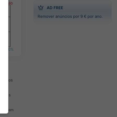
sáb
AD FREE
Remover anúncios por 9 € por ano.
%
40%
mbolos
, mais
umentam