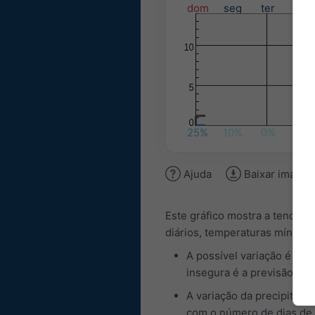
dom
seg
ter
qua
25%
10%
0%
0%
Ajuda
Baixar image
Este gráfico mostra a tendênc
diários, temperaturas mínimas
A possível variação é colo
insegura é a previsão. A 
A variação da precipitaç
com o número de dias de