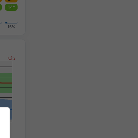
14°
15%
sáb