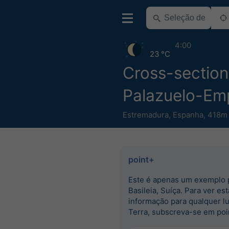
4:00
23 °C
Cross-section
Palazuelo-Em
Estremadura
,
Espanha
,
418m 
point+
Este é apenas um exemplo 
Basileia, Suíça. Para ver est
informação para qualquer l
Terra, subscreva-se em poi