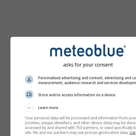
Ajuda
asks for your consent
Mais dados meteorológicos
Personalised advertising and content, advertising and c
measurement, audience research and services develop
Ast
Store and/or access information on a device
Se
Learn more
Meteogramas
Your personal data will be processed and information from you
(cookies, unique identifiers, and other device data) may be store
accessed by and shared with 750 partners, or used specifically b
site. We and our partners may use precise geolocation data.
List
Stu