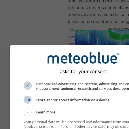
uma alta Altura da PBL e talv
pequenas nuvens convectivas
desenvolvendo acima dessa p
tarde, como mostrado na ima
asks for your consent
Este é um exemplo de excele
Personalised advertising and content, advertising and c
condições de voo, como ocor
measurement, audience research and services develop
frequentemente em Bitterwas
Store and/or access information on a device
(Namíbia), um dos melhores l
voo do mundo. Tais condiçõe
Learn more
ocorrerão na maioria dos luga
possível encontrar padrões s
Your personal data will be processed and information from you
(cookies, unique identifiers, and other device data) may be store
atingindo altitudes mais baixa