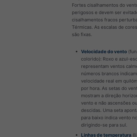
Fortes cisalhamentos do vent
perigosos e devem ser evita
cisalhamentos fracos perturb
Térmicas. As escalas de cor
são fixas.
Velocidade do vento
(fu
colorido): Roxo e azul-es
representam ventos calm
números brancos indicam
velocidade real em quiló
por hora. As setas do ven
mostram a direção horizo
vento e não ascensões o
descidas. Uma seta apon
para baixo indica vento n
dirigindo-se para sul.
Linhas de temperatura
(l