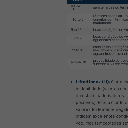
below
sem térmicas ou térmi
-10
térmicas secas ou 1/8
-10 to 5
cúmulos com térmica
moderadas
5 to 15
boas condições de v
boas condições de v
15 to 20
aguaceiros ocasionai
excelentes condições
20 to 30
mas probabilidade cr
aguaceiros e trovoad
probabilidade de tro
above 30
superior a 60 por cen
Lifted index (LI):
Outra m
instabilidade (valores neg
ou estabilidade (valores
positivos). Esteja ciente 
valores fortemente negat
indicam excelentes condi
voo, mas tempestades se