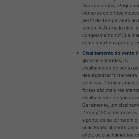
finas coloridas): Pequeno
números coloridos mostr
perfil de Temperatura ao
tempo. A Altura do nível 
congelamento (0°C) é ma
como uma linha preta gro
Cisalhamento do vento
(l
grossas coloridas): O
cisalhamento do vento p
desorganizar fortemente 
térmicas. Térmicas maior
fortes são mais resistent
cisalhamento do que as 
Geralmente, um cisalham
2 km/h/100 m distorce as
a ponto de se tornarem di
usar. Especialmente para 
altos, os cisalhamentos re