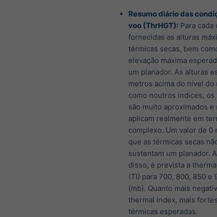
Resumo diário das condi
voo (ThrHGT):
Para cada 
fornecidas as alturas má
térmicas secas, bem com
elevação máxima esperad
um planador. As alturas e
metros acima do nível do 
como noutros índices, os 
são muito aproximados e 
aplicam realmente em ter
complexo. Um valor de 0 
que as térmicas secas nã
sustentam um planador. 
disso, é prevista a therma
(TI) para 700, 800, 850 e
(mb). Quanto mais negati
thermal index, mais forte
térmicas esperadas: