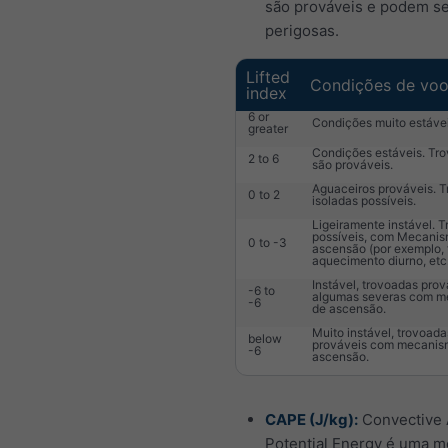
são prováveis e podem se
perigosas.
Lifted
Condições de vo
index
6 or
Condições muito estávei
greater
Condições estáveis. Tr
2 to 6
são prováveis.
Aguaceiros prováveis. 
0 to 2
isoladas possíveis.
Ligeiramente instável. 
possíveis, com Mecani
0 to -3
ascensão (por exemplo, f
aquecimento diurno, etc.
Instável, trovoadas prov
-6 to
algumas severas com 
-6
de ascensão.
Muito instável, trovoad
below
prováveis com mecanis
-6
ascensão.
CAPE (J/kg):
Convective 
Potential Energy é uma m