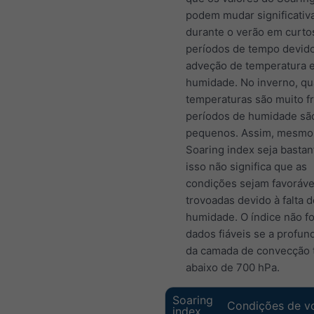
podem mudar significati
durante o verão em curto
períodos de tempo devido
adveção de temperatura 
humidade. No inverno, q
temperaturas são muito fr
períodos de humidade sã
pequenos. Assim, mesmo
Soaring index seja bastant
isso não significa que as
condições sejam favoráve
trovoadas devido à falta d
humidade. O índice não f
dados fiáveis se a profun
da camada de convecção 
abaixo de 700 hPa.
Soaring
Condições de v
index