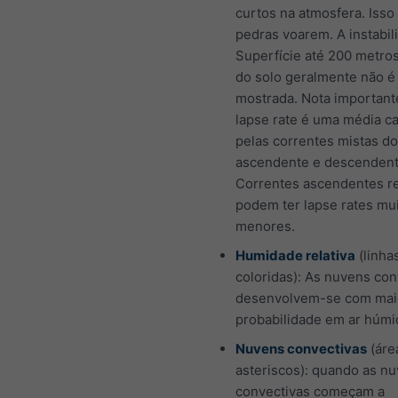
curtos na atmosfera. Isso 
pedras voarem. A instabil
Superfície até 200 metro
do solo geralmente não é
mostrada. Nota important
lapse rate é uma média c
pelas correntes mistas do
ascendente e descendent
Correntes ascendentes r
podem ter lapse rates mu
menores.
Humidade relativa
(linhas
coloridas): As nuvens con
desenvolvem-se com mai
probabilidade em ar húmi
Nuvens convectivas
(áre
asteriscos): quando as n
convectivas começam a