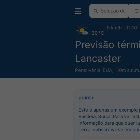
6 km/h
11:10
30 °C
Previsão térm
Lancaster
Pensilvânia
,
EUA
,
110m s.n.m
point+
Este é apenas um exemplo 
Basileia, Suíça. Para ver est
informação para qualquer l
Terra, subscreva-se em poi