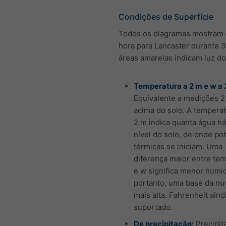
Condições de Superfície
Todos os diagramas mostram 
hora para Lancaster durante 3
áreas amarelas indicam luz do
Temperatura a 2 m e w a 
Equivalente a medições 2
acima do solo. A temperat
2 m indica quanta água há
nível do solo, de onde po
térmicas se iniciam. Uma
diferença maior entre te
e w significa menor humi
portanto, uma base da n
mais alta. Fahrenheit aind
suportado.
De precipitação:
Precipit