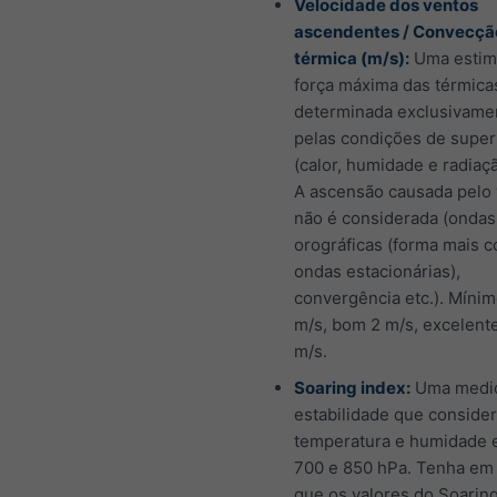
Velocidade dos ventos
ascendentes / Convecçã
térmica (m/s):
Uma estima
força máxima das térmica
determinada exclusivame
pelas condições de super
(calor, humidade e radiaçã
A ascensão causada pelo
não é considerada (ondas
orográficas (forma mais
ondas estacionárias),
convergência etc.). Mínim
m/s, bom 2 m/s, excelent
m/s.
Soaring index:
Uma medi
estabilidade que conside
temperatura e humidade 
700 e 850 hPa. Tenha em
que os valores do Soarin