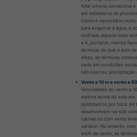
total (chuva, convectiva e
em milímetros de pluvióm
Como é necessário muito 
para evaporar a água, o s
molhado aquece mais len
e é, portanto, menos favo
térmicas do que o solo s
disso, as térmicas começ
cedo em condições secas
não ocorreu precipitação 
Vento a 10 m e vento a 8
Velocidades do vento a 10
metros acima do solo em
quilómetros por hora. As 
desenvolvem-se sob con
calmas ou com vento leve
variável. No entanto, com
km/h de vento, as térmica