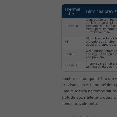
Thermal
Térmicas previs
index
Convecção térmica m
um Dia longo de pla
-10 or -8
térmicas são suficie
fortes para se mant
num dia ventoso.
Muito boa probabilid
-3
planadores atingirem 
desta diferença de t
Um planador provav
-2 to 0
conseguirá atingir a
voo prevista.
Improvável atingir a a
above 0
térmica ou de voo in
Lembre-se de que o TI é um v
previsto. Um erro no máximo 
uma mudança na temperatura
altitude pode alterar o quadro
consideravelmente.