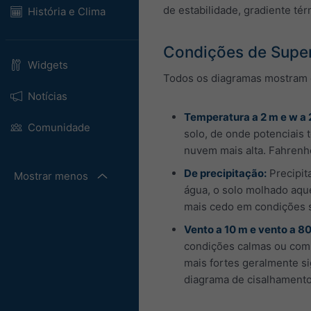
de estabilidade, gradiente té
História e Clima
Condições de Super
Widgets
Todos os diagramas mostram da
Notícias
Temperatura a 2 m e w a 
Comunidade
solo, de onde potenciais 
nuvem mais alta. Fahrenhe
De precipitação:
Precipit
Mostrar menos
água, o solo molhado aqu
mais cedo em condições s
Vento a 10 m e vento a 8
condições calmas ou com v
mais fortes geralmente s
diagrama de cisalhamento