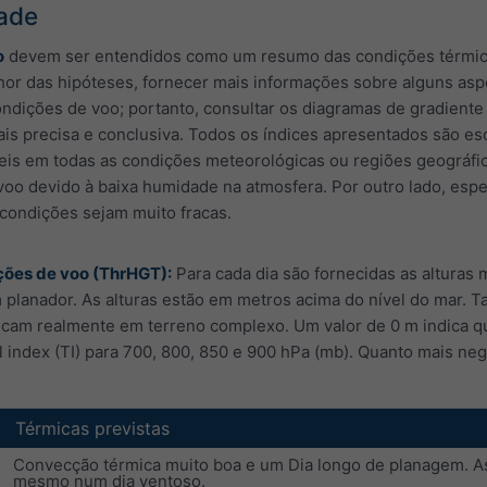
dade
o
devem ser entendidos como um resumo das condições térmicas
or das hipóteses, fornecer mais informações sobre alguns aspe
ondições de voo; portanto, consultar os diagramas de gradient
s precisa e conclusiva. Todos os índices apresentados são esc
eis em todas as condições meteorológicas ou regiões geográfic
oo devido à baixa humidade na atmosfera. Por outro lado, espe
condições sejam muito fracas.
ções de voo (ThrHGT):
Para cada dia são fornecidas as alturas
lanador. As alturas estão em metros acima do nível do mar. Ta
icam realmente em terreno complexo. Um valor de 0 m indica q
al index (TI) para 700, 800, 850 e 900 hPa (mb). Quanto mais neg
Térmicas previstas
Convecção térmica muito boa e um Dia longo de planagem. As
mesmo num dia ventoso.