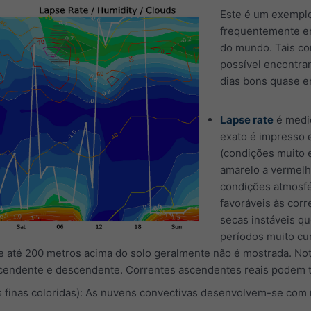
Este é um exempl
frequentemente em
do mundo. Tais co
possível encontra
dias bons quase e
Lapse rate
é medid
exato é impresso 
(condições muito e
amarelo a vermelho
condições atmosfé
favoráveis às cor
secas instáveis qu
períodos muito cur
ie até 200 metros acima do solo geralmente não é mostrada. No
scendente e descendente. Correntes ascendentes reais podem t
s finas coloridas): As nuvens convectivas desenvolvem-se com 