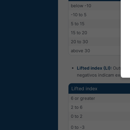
below -10
-10 to 5
5 to 15
15 to 20
20 to 30
above 30
Lifted index (LI):
Outra me
negativos indicam excele
Lifted index
6 or greater
2 to 6
0 to 2
0 to -3