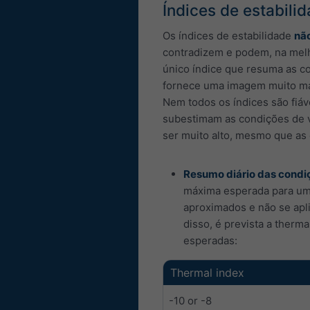
Índices de estabili
Os índices de estabilidade
nã
contradizem e podem, na melh
único índice que resuma as c
fornece uma imagem muito mai
Nem todos os índices são fiáv
subestimam as condições de v
ser muito alto, mesmo que as 
Resumo diário das condi
máxima esperada para um p
aproximados e não se apl
disso, é prevista a therm
esperadas:
Thermal index
-10 or -8