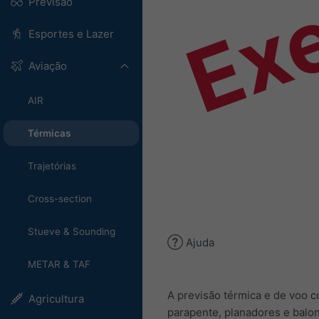
Ex
Previsão
Esportes e Lazer
Aviação
AIR
Térmicas
Trajetórias
Cross-section
Stueve & Sounding
Ajuda
METAR & TAF
A previsão térmica e de voo 
Agricultura
parapente, planadores e balo