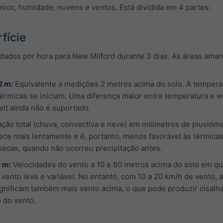
rmico, humidade, nuvens e ventos. Está dividida em 4 partes:
fície
dos por hora para New Milford durante 3 dias. As áreas amarel
2 m:
Equivalente a medições 2 metros acima do solo. A temperatu
térmicas se iniciam. Uma diferença maior entre temperatura e 
it ainda não é suportado.
ação total (chuva, convectiva e neve) em milímetros de pluvióm
ece mais lentamente e é, portanto, menos favorável às térmica
ecas, quando não ocorreu precipitação antes.
0 m:
Velocidades do vento a 10 e 80 metros acima do solo em q
ento leve e variável. No entanto, com 10 a 20 km/h de vento, 
ignificam também mais vento acima, o que pode produzir cisalh
 do vento.