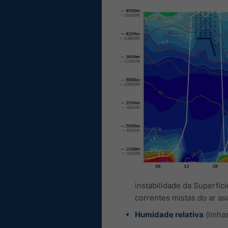
instabilidade da Superfíc
correntes mistas do ar a
Humidade relativa
(linha