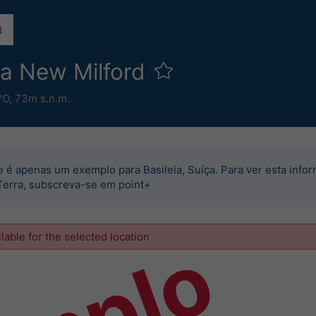
ca New Milford
°O,
73m s.n.m.
e é apenas um exemplo para Basileia, Suíça. Para ver esta info
Terra, subscreva-se em point+
ilable for the selected location