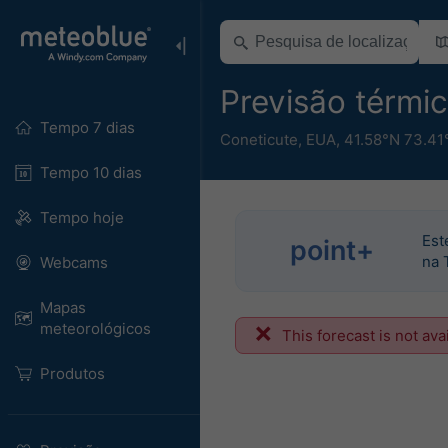
Previsão térmi
Tempo 7 dias
Coneticute
,
EUA
,
41.58°N 73.41
Tempo 10 dias
Tempo hoje
Est
point+
na 
Webcams
Mapas
meteorológicos
This forecast is not ava
Produtos