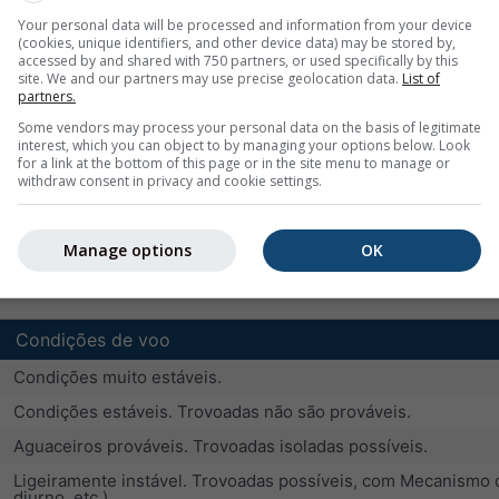
sem térmicas ou térmicas fracas
Your personal data will be processed and information from your device
(cookies, unique identifiers, and other device data) may be stored by,
térmicas secas ou 1/8 de cúmulos com térmicas moderadas
accessed by and shared with 750 partners, or used specifically by this
site. We and our partners may use precise geolocation data.
List of
boas condições de voo
partners.
boas condições de voo com aguaceiros ocasionais
Some vendors may process your personal data on the basis of legitimate
interest, which you can object to by managing your options below. Look
excelentes condições de voo, mas probabilidade crescente d
for a link at the bottom of this page or in the site menu to manage or
withdraw consent in privacy and cookie settings.
probabilidade de trovoadas superior a 60 por cento
Manage options
OK
dida de instabilidade (valores negativos) ou estabilidade (valor
ntes condições de voo, mas tempestades severas são provávei
Condições de voo
Condições muito estáveis.
Condições estáveis. Trovoadas não são prováveis.
Aguaceiros prováveis. Trovoadas isoladas possíveis.
Ligeiramente instável. Trovoadas possíveis, com Mecanismo d
diurno, etc.).