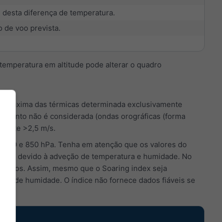
e desta diferença de temperatura.
 de voo prevista.
emperatura em altitude pode alterar o quadro
ça máxima das térmicas determinada exclusivamente
lo vento não é considerada (ondas orográficas (forma
elente >2,5 m/s.
 700 e 850 hPa. Tenha em atenção que os valores do
tempo devido à adveção de temperatura e humidade. No
equenos. Assim, mesmo que o Soaring index seja
falta de humidade. O índice não fornece dados fiáveis se