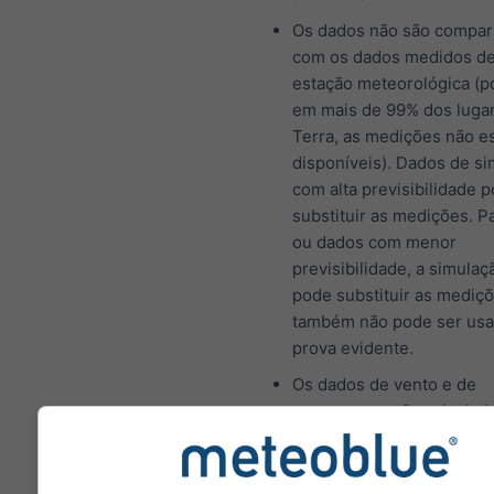
Os dados não são compa
com os dados medidos d
estação meteorológica (p
em mais de 99% dos luga
Terra, as medições não e
disponíveis). Dados de s
com alta previsibilidade
substituir as medições. P
ou dados com menor
previsibilidade, a simulaç
pode substituir as mediç
também não pode ser us
prova evidente.
Os dados de vento e de
temperatura são calculad
altitude média da célula d
Por isso, as temperaturas
montanhas e costas pode