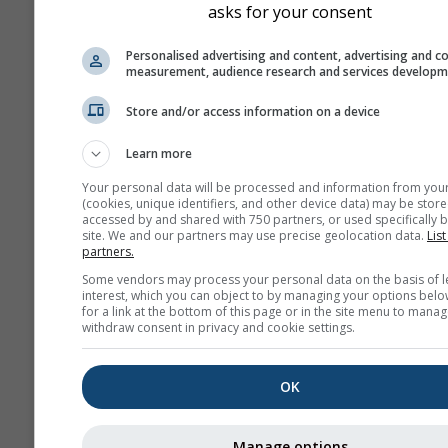
asks for your consent
um pouco diferentes dos
no lugar exato que seleci
Personalised advertising and content, advertising and c
Pode encontrar a altitude
measurement, audience research and services develop
célula da grelha junto às
Store and/or access information on a device
coordenadas.
O diagrama dos \"15 dias\"
Learn more
apresenta dados por hora
Your personal data will be processed and information from you
Durante um mês, há agre
(cookies, unique identifiers, and other device data) may be store
accessed by and shared with 750 partners, or used specifically b
diárias para valores míni
site. We and our partners may use precise geolocation data.
List
máximos e médios. Para m
partners.
meses há agregações men
Some vendors may process your personal data on the basis of l
interest, which you can object to by managing your options belo
Também oferecemos dad
for a link at the bottom of this page or in the site menu to manag
brutos para venda. Por fav
withdraw consent in privacy and cookie settings.
entre em contacto conno
mais informações
OK
(
support@meteoblue.co
Os dados meteorológicos hist
Manage options