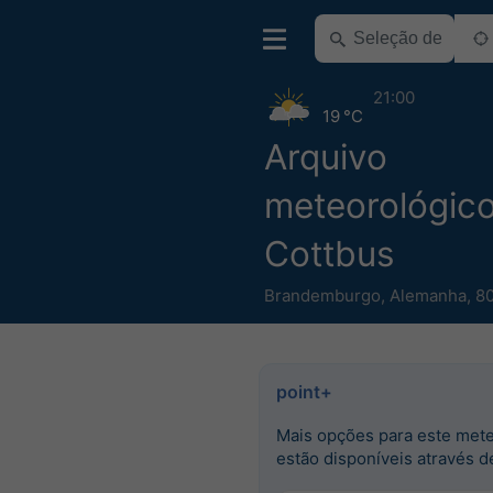
21:00
19 °C
Arquivo
meteorológic
Cottbus
Brandemburgo
,
Alemanha
,
80
point+
Mais opções para este met
estão disponíveis através d