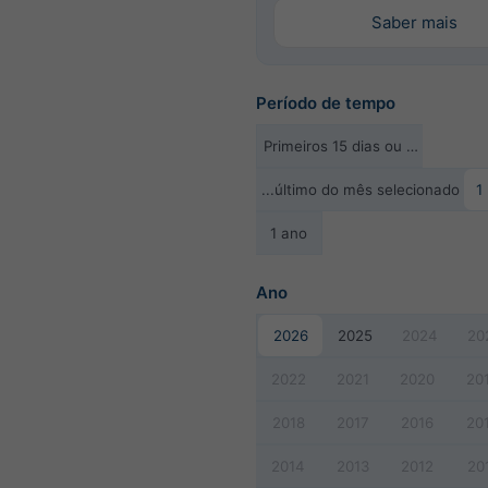
Saber mais
Período de tempo
Primeiros 15 dias ou …
...último do mês selecionado
1
1 ano
Ano
2026
2025
2024
20
2022
2021
2020
20
2018
2017
2016
20
2014
2013
2012
20