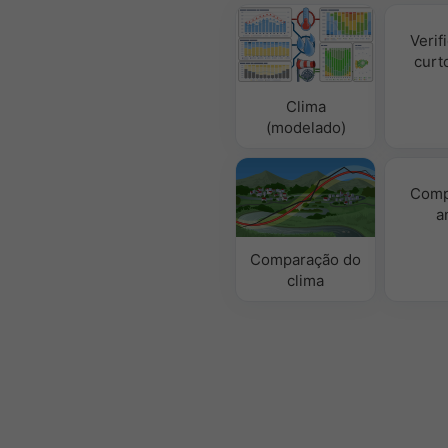
Verif
curt
Clima
(modelado)
Comp
a
Comparação do
clima