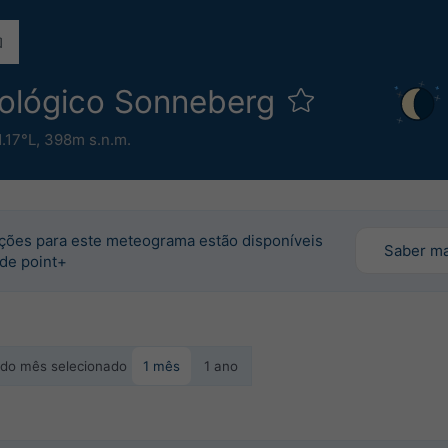
rológico Sonneberg
.17°L,
398m s.n.m.
ções para este meteograma estão disponíveis
Saber ma
 de point+
o do mês selecionado
1 mês
1 ano