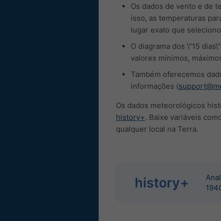
Os dados de vento e de te
isso, as temperaturas pa
lugar exato que seleciono
O diagrama dos \"15 dias\
valores mínimos, máximos
Também oferecemos dados 
informações (
support@me
Os dados meteorológicos his
history+
. Baixe variáveis com
qualquer local na Terra.
Anal
history+
194