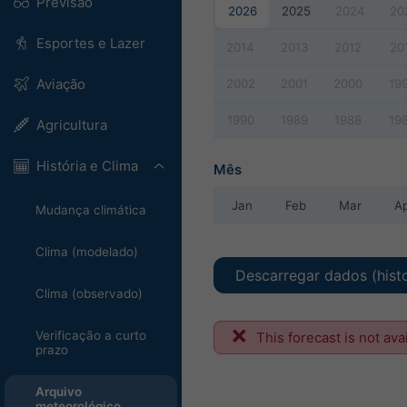
Previsão
2026
2025
2024
20
Esportes e Lazer
2014
2013
2012
20
Aviação
2002
2001
2000
19
1990
1989
1988
19
Agricultura
História e Clima
Mês
Jan
Feb
Mar
A
Mudança climática
Clima (modelado)
Descarregar dados (hist
Clima (observado)
Verificação a curto
This forecast is not ava
prazo
Arquivo
meteorológico