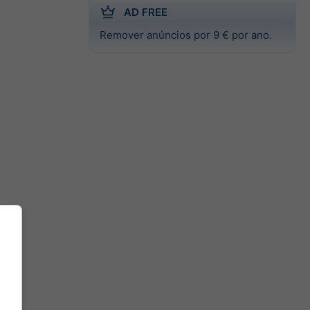
AD FREE
Remover anúncios por 9 € por ano.
do e