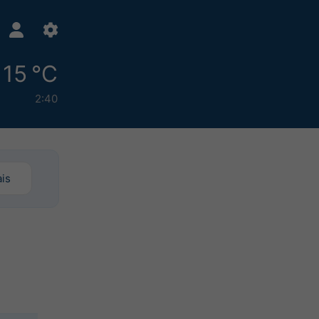
15 °C
2:40
is