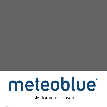
m
asks for your consent
tória
oferece acesso a simulações climáticas passadas para to