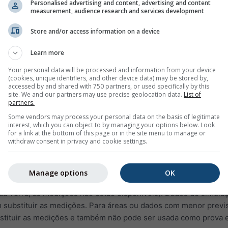
ê pode ver informações sobre o tempo de ontem ou a história
Personalised advertising and content, advertising and content
measurement, audience research and services development
os. Os diagramas do arquivo meteorológico estão divididos em 
Store and/or access information on a device
 humidade relativa em intervalos de uma hora
Learn more
u limpo (fundo amarelo). Quanto mais escuro é o fundo cinza, 
Your personal data will be processed and information from your device
uvens
(cookies, unique identifiers, and other device data) may be stored by,
accessed by and shared with 750 partners, or used specifically by this
ento (em graus de 0° = Norte, 90° = Este, 180º = Sul e 270° = 
site. We and our partners may use precise geolocation data.
List of
 história, os pontos roxos representam a direção do vento, co
partners.
a.
Some vendors may process your personal data on the basis of legitimate
interest, which you can object to by managing your options below. Look
for a link at the bottom of this page or in the site menu to manage or
e:
withdraw consent in privacy and cookie settings.
apresenta dados de simulação, não dados medidos, para a área
Manage options
OK
ados com os dados medidos de uma estação meteorológica (p
da Terra, as medições não estão disponíveis). Dados de simul
m substituir as medições. Para áreas ou dados com menor previs
stituir as medições e também não pode ser usada como prova e