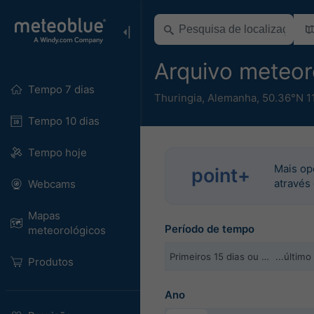
Arquivo meteo
Tempo 7 dias
Thuringia
,
Alemanha
,
50.36°N 11
Tempo 10 dias
Tempo hoje
Mais op
point+
através
Webcams
Mapas
Período de tempo
meteorológicos
Primeiros 15 dias ou …
...últim
Produtos
Ano