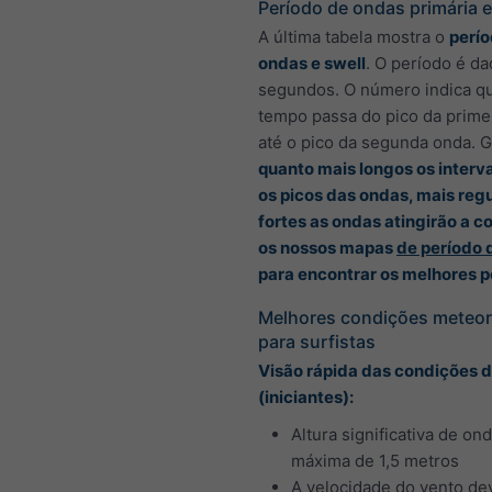
Período de ondas primária e
A última tabela mostra o
perío
ondas e swell
. O período é d
segundos. O número indica q
tempo passa do pico da prime
até o pico da segunda onda. 
quanto mais longos os interva
os picos das ondas, mais regu
fortes as ondas atingirão a c
os nossos mapas
de período 
para encontrar os melhores 
Melhores condições meteor
para surfistas
Visão rápida das condições d
(iniciantes):
Altura significativa de on
máxima de 1,5 metros
A velocidade do vento de