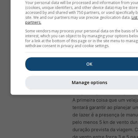
Your personal data will be processed and information from you
será entre 1 e 2 metros e
(cookies, unique identifiers, and other device data) may be store
accessed by and shared with 750 partners, or used specifically b
podem quebrar sob certa
site. We and our partners may use precise geolocation data.
List
circunstâncias
partners.
Some vendors may process your personal data on the basis of l
Vento
interest, which you can object to by managing your options belo
O vento representa a principa
for a link at the bottom of this page or in the site menu to manag
withdraw consent in privacy and cookie settings.
de um veleiro e, portanto, a p
variável meteorológica que u
considerará.
OK
Pouco (ou nenhum) vento forç
veleiros a usar o motor (levan
Manage options
desagradável "motorboating")
a esperar que o vento apareça
A primeira coisa que um velej
tentará garantir ao planejar 
de lazer é a presença (e man
pelo menos 5 kn de vento dur
duração prevista da viagem. 
de vento entre força 3 e 5 na 