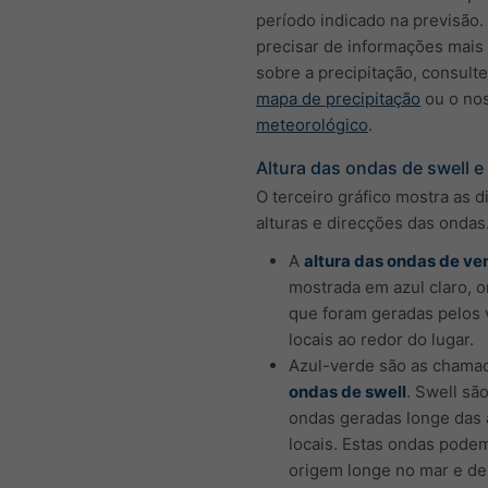
período indicado na previsão.
precisar de informações mais
sobre a precipitação, consult
mapa de precipitação
ou o no
meteorológico
.
Altura das ondas de swell e
O terceiro gráfico mostra as d
alturas e direcções das ondas
A
altura das ondas de ve
mostrada em azul claro, 
que foram geradas pelos 
locais ao redor do lugar.
Azul-verde são as chama
ondas de swell
. Swell sã
ondas geradas longe das
locais. Estas ondas podem
origem longe no mar e de