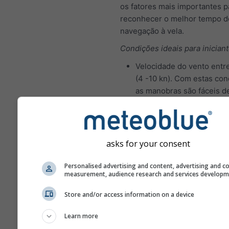
os fatores mais importantes p
reconhecer o melhor tempo d
navegação à vela.
Condições ideais para iniciant
Velocidade do vento entre
(4 -10 kn). Com estas con
as manobras são fáceis d
executar e erros são per
Altura significativa da ond
Condições ideais de navega
asks for your consent
marinheiros experientes:
Velocidade do vento entre
Personalised advertising and content, advertising and c
measurement, audience research and services develop
(10-21 kn). Com esta velo
do vento, as manobras r
Store and/or access information on a device
mais força e melhor coor
para evitar danos e lesões
Learn more
A altura significativa das