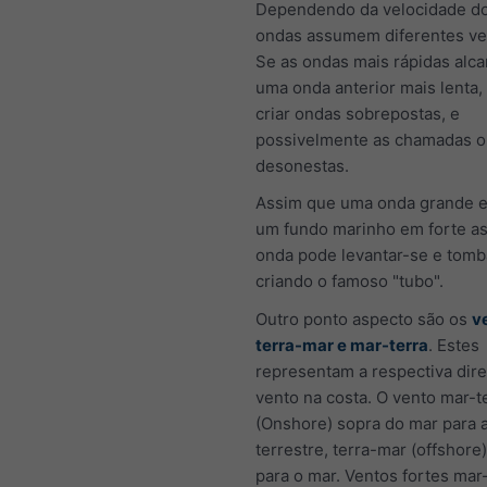
Dependendo da velocidade do
ondas assumem diferentes ve
Se as ondas mais rápidas alc
uma onda anterior mais lenta,
criar ondas sobrepostas, e
possivelmente as chamadas 
desonestas.
Assim que uma onda grande e
um fundo marinho em forte as
onda pode levantar-se e tomba
criando o famoso "tubo".
Outro ponto aspecto são os
v
terra-mar e mar-terra
. Estes
representam a respectiva dir
vento na costa. O vento mar-t
(Onshore) sopra do mar para 
terrestre, terra-mar (offshore)
para o mar. Ventos fortes mar