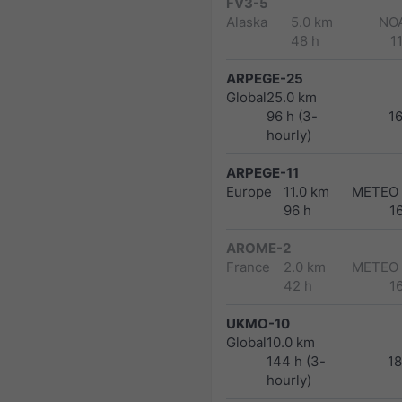
FV3-5
Alaska
5.0 km
NO
48 h
1
ARPEGE-25
Global
25.0 km
96 h (3-
1
hourly)
ARPEGE-11
Europe
11.0 km
METEO
96 h
1
AROME-2
France
2.0 km
METEO
42 h
1
UKMO-10
Global
10.0 km
144 h (3-
1
hourly)