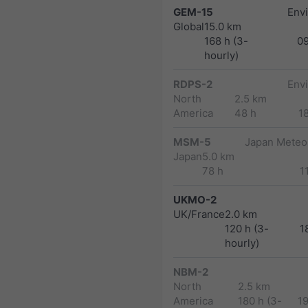
GEM-15
Env
Global
15.0 km
168 h (3-
0
hourly)
RDPS-2
Env
North
2.5 km
America
48 h
1
MSM-5
Japan Meteor
Japan
5.0 km
78 h
1
UKMO-2
UK/France
2.0 km
120 h (3-
1
hourly)
NBM-2
North
2.5 km
America
180 h (3-
1