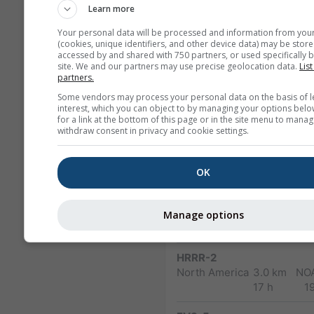
GFS-40
Learn more
Global
40.0 km
NO
Your personal data will be processed and information from you
180 h (3-hourly)
1
(cookies, unique identifiers, and other device data) may be store
accessed by and shared with 750 partners, or used specifically b
NAM-12
site. We and our partners may use precise geolocation data.
List
partners.
North
12.0 km
America
84 h (3-
1
Some vendors may process your personal data on the basis of l
interest, which you can object to by managing your options belo
hourly)
for a link at the bottom of this page or in the site menu to manag
withdraw consent in privacy and cookie settings.
NAM-5
North America
5.0 km
NO
48 h
1
OK
NAM-3
North America
3.0 km
NO
Manage options
60 h
1
HRRR-2
North America
3.0 km
NO
17 h
1