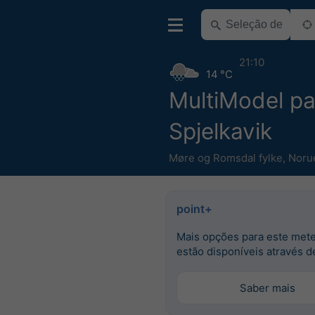
21:10
14 °C
MultiModel pa
Spjelkavik
Møre og Romsdal fylke
,
Noru
point+
Mais opções para este met
estão disponíveis através d
Saber mais