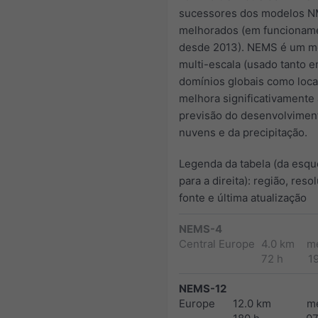
sucessores dos modelos 
melhorados (em funcionam
desde 2013). NEMS é um m
multi-escala (usado tanto 
domínios globais como loca
melhora significativamente 
previsão do desenvolvimen
nuvens e da precipitação.
Legenda da tabela (da esqu
para a direita): região, reso
fonte e última atualização
NEMS-4
Central Europe
4.0 km
m
72 h
1
NEMS-12
Europe
12.0 km
m