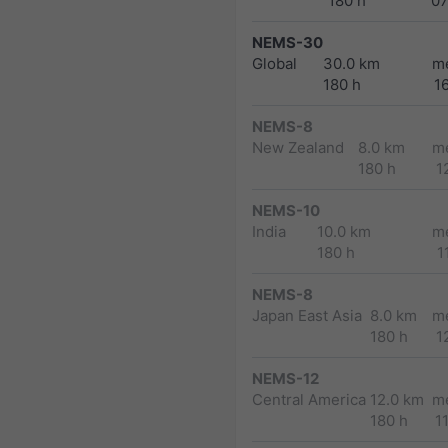
180 h
0
NEMS-30
Global
30.0 km
m
180 h
1
NEMS-8
New Zealand
8.0 km
m
180 h
1
NEMS-10
India
10.0 km
m
180 h
1
NEMS-8
Japan East Asia
8.0 km
m
180 h
1
NEMS-12
Central America
12.0 km
m
180 h
1