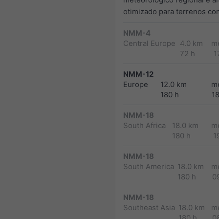
otimizado para terrenos co
NMM-4
Central Europe
4.0 km
m
72 h
1
NMM-12
Europe
12.0 km
m
180 h
1
NMM-18
South Africa
18.0 km
m
180 h
1
NMM-18
South America
18.0 km
m
180 h
0
NMM-18
Southeast Asia
18.0 km
m
180 h
0