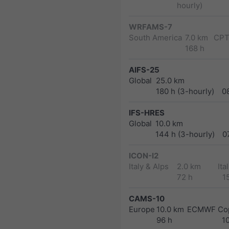
hourly)
WRFAMS-7
South America
7.0 km
CPT
168 h
AIFS-25
Global
25.0 km
180 h (3-hourly)
0
IFS-HRES
Global
10.0 km
144 h (3-hourly)
0
ICON-I2
Italy & Alps
2.0 km
Ita
72 h
1
CAMS-10
Europe
10.0 km
ECMWF Cop
96 h
1