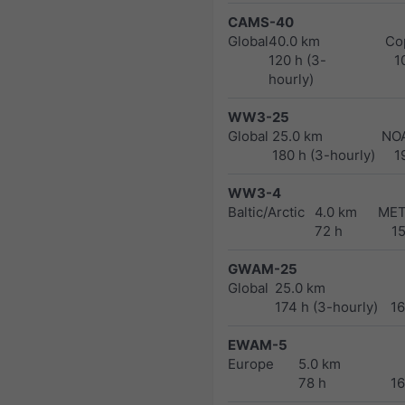
CAMS-40
Global
40.0 km
Co
120 h (3-
1
hourly)
WW3-25
Global
25.0 km
NO
180 h (3-hourly)
1
WW3-4
Baltic/Arctic
4.0 km
MET
72 h
1
GWAM-25
Global
25.0 km
174 h (3-hourly)
1
EWAM-5
Europe
5.0 km
78 h
1