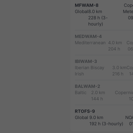
MFWAM-8
Cope
Global
8.0 km
Met
228 h (3-
0
hourly)
MEDWAM-4
Mediterranean
4.0 km
Co
204 h
06
IBIWAM-3
Iberian Biscay
3.0 km
Co
Irish
216 h
1
BALWAM-2
Baltic
2.0 km
Copernic
144 h
1
RTOFS-9
Global
9.0 km
NO
192 h (3-hourly)
0