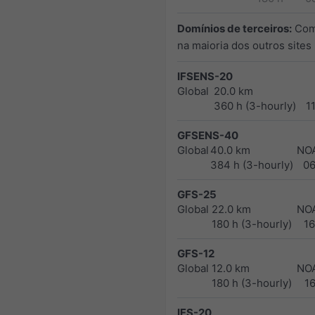
Domínios de terceiros:
Com
na maioria dos outros sites
IFSENS-20
Global
20.0 km
360 h (3-hourly)
1
GFSENS-40
Global
40.0 km
NO
384 h (3-hourly)
0
GFS-25
Global
22.0 km
NO
180 h (3-hourly)
1
GFS-12
Global
12.0 km
NO
180 h (3-hourly)
1
IFS-20