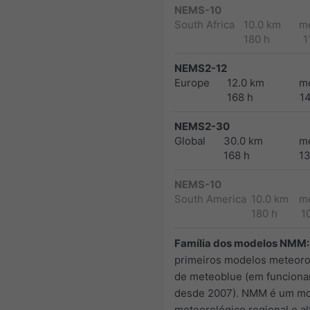
NEMS-10
South Africa
10.0 km
m
180 h
1
NEMS2-12
Europe
12.0 km
m
168 h
1
NEMS2-30
Global
30.0 km
m
168 h
1
NEMS-10
South America
10.0 km
m
180 h
1
Família dos modelos NMM:
primeiros modelos meteoro
de meteoblue (em funcion
desde 2007). NMM é um m
meteorológico regional e a