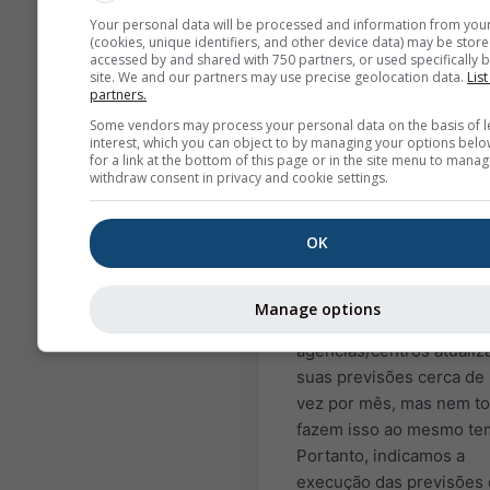
computados pelo: Centr
Your personal data will be processed and information from you
Europeu de Previsão
(cookies, unique identifiers, and other device data) may be store
accessed by and shared with 750 partners, or used specifically b
Meteorológica de Médio
site. We and our partners may use precise geolocation data.
List
(ECMWF), o Centro Naci
partners.
de Previsão Ambiental
Some vendors may process your personal data on the basis of l
(NCEP/NOAA), o Serviço
interest, which you can object to by managing your options belo
for a link at the bottom of this page or in the site menu to manag
Meteorológico Alemão (
withdraw consent in privacy and cookie settings.
o UK-MetOffice (UKMO),
MeteoFrance (METEOFR)
OK
Agencia Meteorológica 
Japão (JMA) e o Centro 
Mediterrânico de Mudan
Manage options
Climáticas (CMCC). As
agências/centros atuali
suas previsões cerca de
vez por mês, mas nem t
fazem isso ao mesmo te
Portanto, indicamos a
execução das previsões