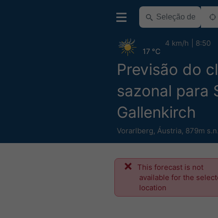
4 km/h
8:50
17 °C
Previsão do c
sazonal para 
Gallenkirch
Vorarlberg
,
Áustria
,
879m s.n
This forecast is not
available for the selec
location