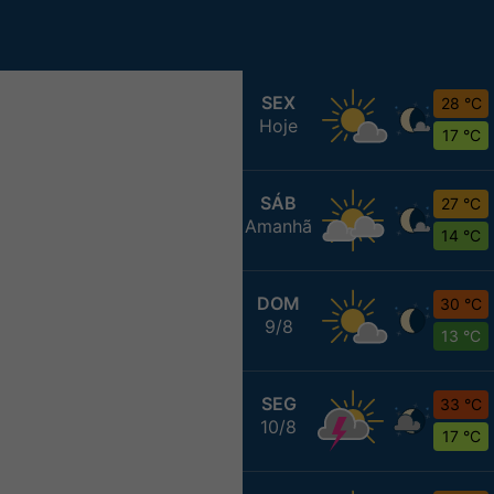
SEX
28 °C
Hoje
17 °C
SÁB
27 °C
Amanhã
14 °C
DOM
30 °C
9/8
13 °C
SEG
33 °C
10/8
17 °C