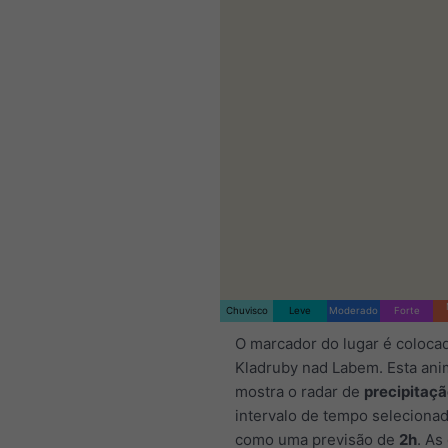
Chuvisco
Leve
Moderado
Forte
O marcador do lugar é coloca
Kladruby nad Labem. Esta an
mostra o radar de
precipitaç
intervalo de tempo seleciona
como uma previsão de
2h
. As