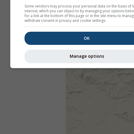
Some vendors may process your personal data on the basis of l
interest, which you can object to by managing your options belo
for a link at the bottom of this page or in the site menu to manag
withdraw consent in privacy and cookie settings.
OK
Manage options