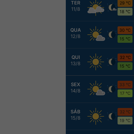
TER
29 °C
11/8
18 °C
QUA
30 °C
12/8
15 °C
QUI
32 °C
13/8
15 °C
SEX
33 °C
14/8
17 °C
SÁB
32 °C
15/8
19 °C