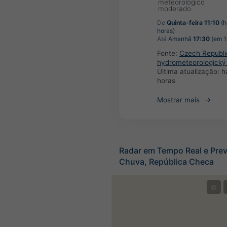
meteorológico
moderado
De
Quinta-feira 11:10
(h
horas)
Até
Amanhã
17:30
(em 1
Fonte:
Czech Republi
hydrometeorologický
Última atualização:
h
horas
Mostrar mais
Radar em Tempo Real e Prev
Chuva, República Checa
©