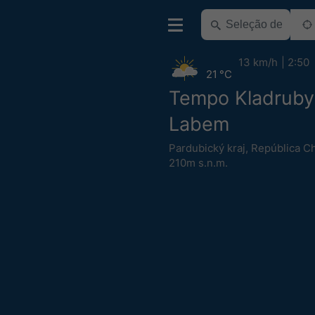
13 km/h
2:50
21 °C
Tempo Kladruby
Labem
Pardubický kraj
,
República C
210m s.n.m.