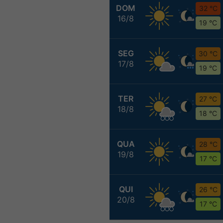
DOM
32 °C
16/8
19 °C
SEG
30 °C
17/8
19 °C
TER
27 °C
18/8
18 °C
QUA
28 °C
19/8
17 °C
QUI
26 °C
20/8
17 °C