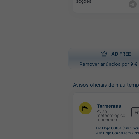
acções
AD FREE
Remover anúncios por 9 € 
Avisos oficiais de mau tem
Tormentas
Aviso
P
meteorológico
moderado
De
Hoje
03:31
(em 1 hor
Até
Hoje
08:59
(em 7 ho