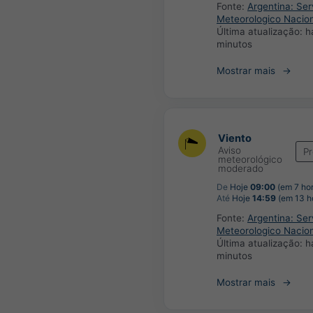
Fonte:
Argentina: Ser
Meteorologico Nacio
Última atualização:
h
minutos
Mostrar mais
Viento
Aviso
P
meteorológico
moderado
De
Hoje
09:00
(em 7 hor
Até
Hoje
14:59
(em 13 h
Fonte:
Argentina: Ser
Meteorologico Nacio
Última atualização:
h
minutos
Mostrar mais