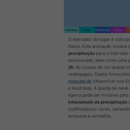
Chuvisco
Leve
Moderado
Forte
O marcador do lugar é coloca
Naicó. Esta animação mostra o
precipitação
para o intervalo
selecionado, bem como uma p
2h
. As cruzes de cor laranja 
relâmpagos. Dados fornecido
nowcast.de
(disponível nos E
e Austrália). A queda de neve
ligeira pode ser invisível para
intensidade da precipitação
codificada por cores, variand
turquesa a vermelha.