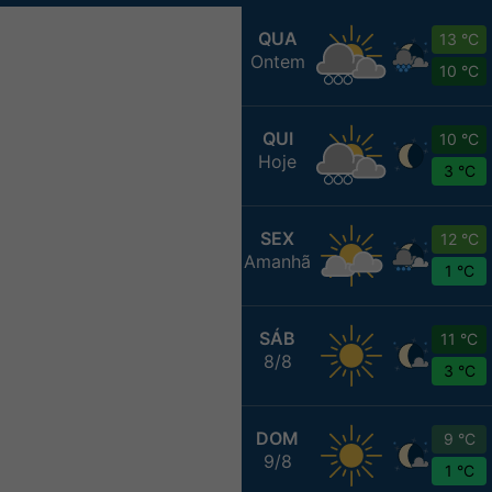
QUA
13 °C
Ontem
10 °C
QUI
10 °C
Hoje
3 °C
SEX
12 °C
Amanhã
1 °C
SÁB
11 °C
8/8
3 °C
DOM
9 °C
9/8
1 °C