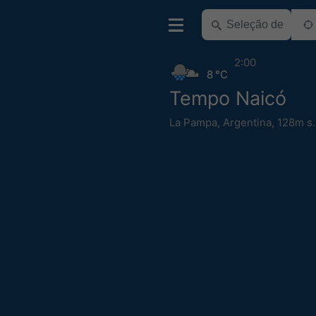
2:00
8 °C
Tempo Naicó
La Pampa
,
Argentina
,
128m s.