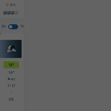
9 h
14 h
13 h
11 h
3h
1h
16°
14°
NO
7-17
-
0%