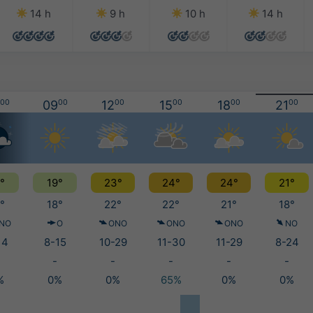
14 h
9 h
10 h
14 h
00
09
00
12
00
15
00
18
00
21
00
°
19°
23°
24°
24°
21°
°
18°
22°
22°
21°
18°
NO
O
ONO
ONO
ONO
NO
14
8-15
10-29
11-30
11-29
8-24
-
-
-
-
-
%
0%
0%
65%
0%
0%