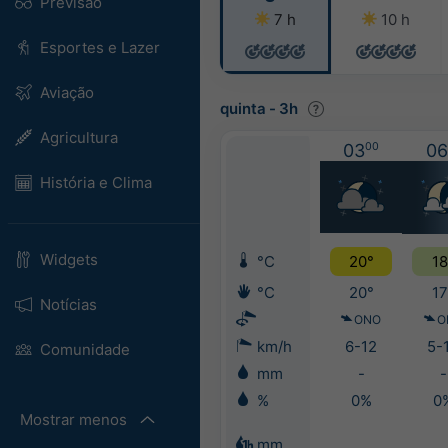
Previsão
7 h
10 h
Esportes e Lazer
Aviação
quinta
-
3h
Agricultura
03
00
06
História e Clima
Widgets
°C
20°
18
°C
20°
17
Notícias
ONO
O
km/h
6-12
5-
Comunidade
mm
-
-
%
0%
0
Mostrar menos
mm