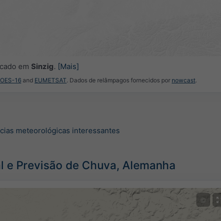
locado em
Sinzig
.
[Mais]
GOES-16
and
EUMETSAT
. Dados de relâmpagos fornecidos por
nowcast
.
ícias meteorológicas interessantes
 e Previsão de Chuva, Alemanha
©