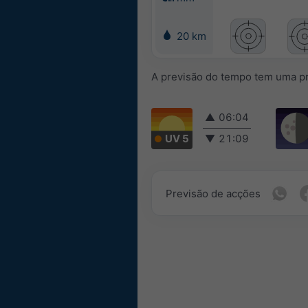
20 km
A previsão do tempo tem uma pr
▲
06:04
UV 5
▼
21:09
Previsão de acções