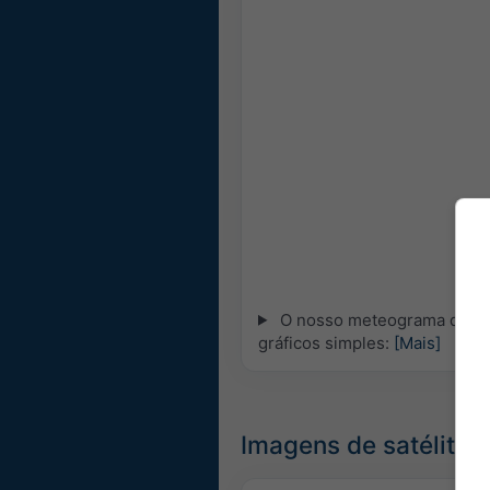
O nosso meteograma de 5 d
gráficos simples:
[Mais]
Imagens de satélite,