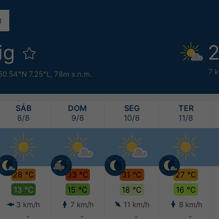
ig
2
7 
50.54°N 7.25°L,
78m s.n.m.
SÁB
DOM
SEG
TER
8/8
9/8
10/8
11/8
28 °C
33 °C
31 °C
27 °C
13 °C
15 °C
18 °C
16 °C
3 km/h
7 km/h
11 km/h
8 km/h
-
-
-
-