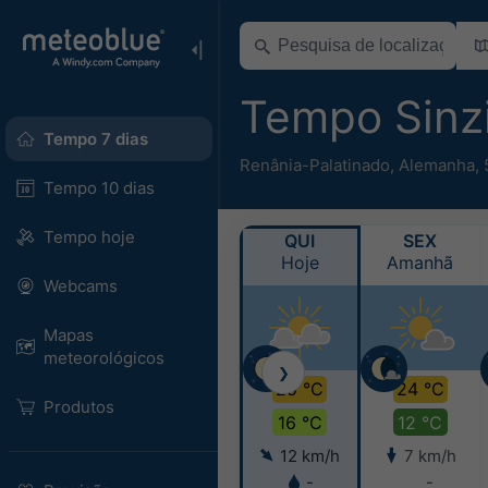
Tempo Sinz
Tempo 7 dias
Renânia-Palatinado
,
Alemanha
,
Tempo 10 dias
Tempo hoje
QUI
SEX
Hoje
Amanhã
Webcams
Mapas
meteorológicos
❯
25 °C
24 °C
Produtos
16 °C
12 °C
12 km/h
7 km/h
-
-