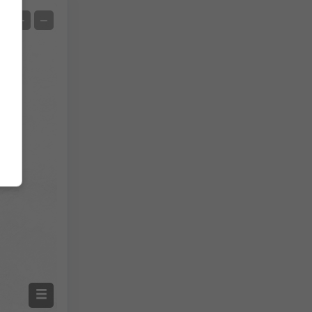
Satélite
+
−
Sem radar
Com radar
Temperatura medida
Precipitação medida
Screenshot
©