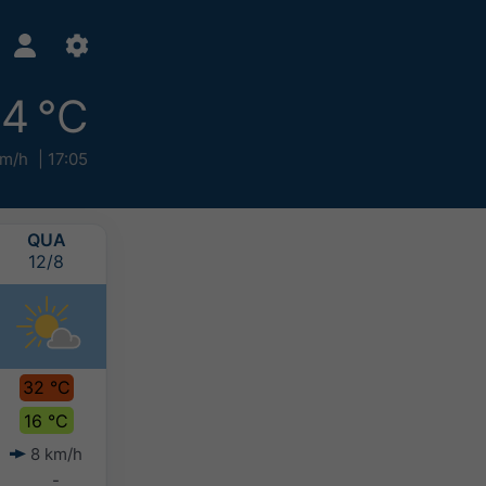
4 °C
km/h
17:05
QUA
QUI
SEX
SÁB
12/8
13/8
14/8
15/8
32 °C
33 °C
32 °C
29 °C
16 °C
19 °C
20 °C
19 °C
8 km/h
4 km/h
6 km/h
8 km/h
-
-
-
-