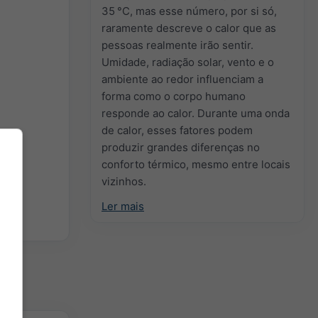
35 °C, mas esse número, por si só,
raramente descreve o calor que as
pessoas realmente irão sentir.
Umidade, radiação solar, vento e o
ambiente ao redor influenciam a
forma como o corpo humano
responde ao calor. Durante uma onda
de calor, esses fatores podem
produzir grandes diferenças no
conforto térmico, mesmo entre locais
vizinhos.
Ler mais
em 3