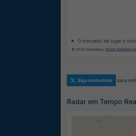
O marcador de lugar é co
© 2026 meteoblue,
NOAA Satellites 
Siga meteoblue
para not
Radar em Tempo Real