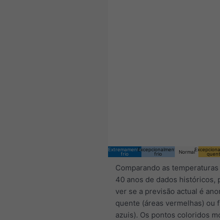
00:00 CEST
Thu 6
Fri 7
Sat 8
Extremamente
Excepcionalmente
Excepcion
Normal
frio
frio
quen
Comparando as temperaturas 
40 anos de dados históricos
ver se a previsão actual é an
quente (áreas vermelhas) ou f
azuis). Os pontos coloridos 