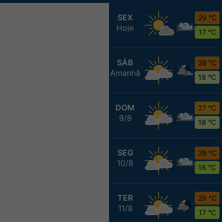
SEX
29 °C
Hoje
17 °C
SÁB
28 °C
Amanhã
18 °C
DOM
27 °C
9/8
18 °C
SEG
29 °C
10/8
16 °C
TER
29 °C
11/8
17 °C