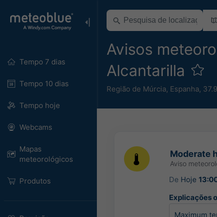
Avisos meteoro
Tempo 7 dias
Alcantarilla
Tempo 10 dias
Região de Múrcia
,
Espanha
,
37.
Tempo hoje
Webcams
Mapas
Moderate h
meteorológicos
Aviso meteoro
De
Hoje
13:0
Produtos
Explicações of
Maximum tem