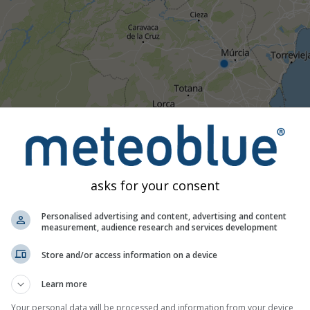
asks for your consent
Personalised advertising and content, advertising and content
measurement, audience research and services development
All
<24h
24-48h
>48h
Store and/or access information on a device
Learn more
ornecidos a meteoblue por mais de 80 agências oficiais em t
teúdo atual ou a natureza das advertências. Questões podem se
Your personal data will be processed and information from your device