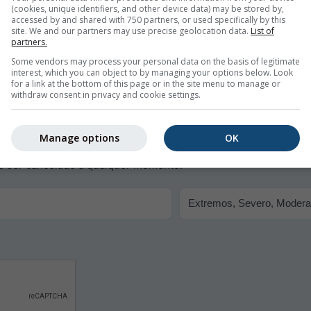
(cookies, unique identifiers, and other device data) may be stored by,
as apropriadas.
accessed by and shared with 750 partners, or used specifically by this
site. We and our partners may use precise geolocation data.
List of
partners.
Some vendors may process your personal data on the basis of legitimate
interest, which you can object to by managing your options below. Look
for a link at the bottom of this page or in the site menu to manage or
withdraw consent in privacy and cookie settings.
 para Alcantarilla
Manage options
OK
cos por e-mail gratuitamente.
de ser cancelado a qualquer momento.