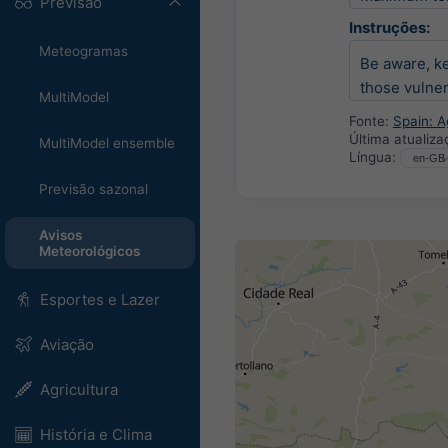
Previsão
Instruções:
Meteogramas
Be aware, ke
those vulner
MultiModel
Fonte:
Spain: A
Última atualiz
MultiModel ensemble
Língua:
Previsão sazonal
Avisos
Meteorológicos
Esportes e Lazer
Aviação
Agricultura
História e Clima