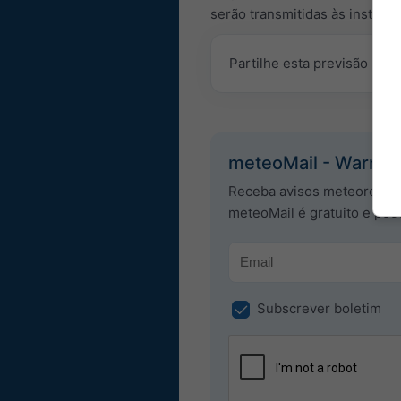
serão transmitidas às instânci
Partilhe esta previsão
meteoMail - Warnings
Receba avisos meteorológi
meteoMail é gratuito e po
Subscrever boletim