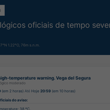
lógicos oficiais de tempo seve
97°N 1.22°O,
76m s.n.m.
igh-temperature warning. Vega del Segura
lógico moderado
0
(em 2 horas)
Até
Hoje
20:59
(em 10 horas)
iciais do aviso:
perature: 38 ºC.