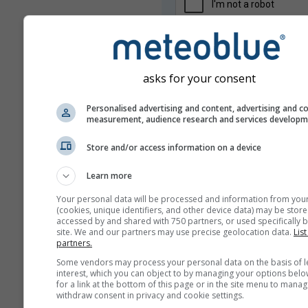
asks for your consent
Personalised advertising and content, advertising and c
measurement, audience research and services develop
Não compartilhamos o seu endere
mail com terceiros, conforme descr
Store and/or access information on a device
nossa
política de privacidade
. Ao u
serviços de meteoblue você conc
Learn more
os nossos
termos e condições
. O 
endereço de email também poderá
Your personal data will be processed and information from you
com outros serviços de meteoblue
(cookies, unique identifiers, and other device data) may be store
accessed by and shared with 750 partners, or used specifically b
site. We and our partners may use precise geolocation data.
List
partners.
Some vendors may process your personal data on the basis of l
Mais dados meteorológicos
interest, which you can object to by managing your options belo
for a link at the bottom of this page or in the site menu to manag
withdraw consent in privacy and cookie settings.
whe