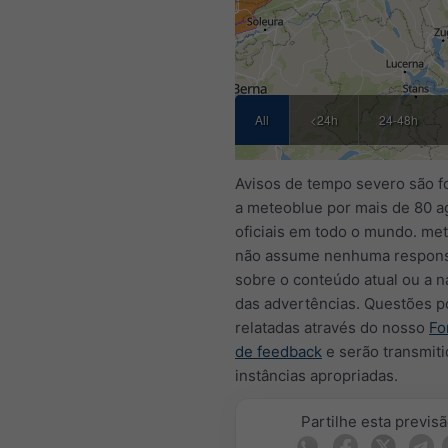
All
<24h
24-48h
Avisos de tempo severo são f
a meteoblue por mais de 80 a
oficiais em todo o mundo. me
não assume nenhuma respons
sobre o conteúdo atual ou a n
das advertências. Questões 
relatadas através do nosso
Fo
de feedback
e serão transmiti
instâncias apropriadas.
Partilhe esta previs