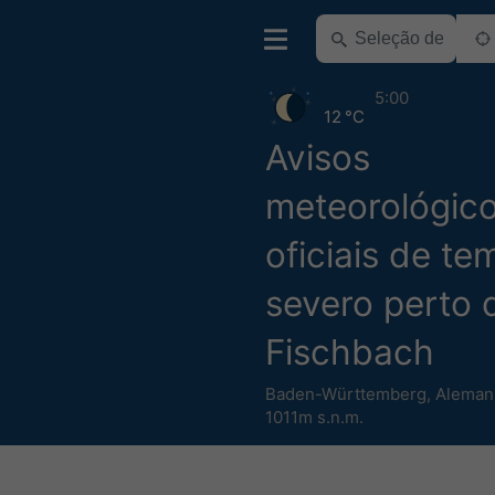
5:00
12 °C
Avisos
meteorológic
oficiais de t
severo perto 
Fischbach
Baden-Württemberg
,
Aleman
1011m s.n.m.