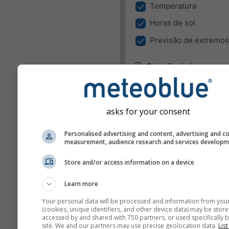
Temperatura
Horas de sol
Previsão de extremos
Seleção de lugar
O Widget pode apresentar o
num lugar pré definido, ou te
detetar o lugar de todos os
asks for your consent
visitantes do seu site.
Usar lugar atual
Personalised advertising and content, advertising and c
measurement, audience research and services develop
Detetar lugar do utili
Store and/or access information on a device
Unidades
Learn more
Temperatura
Your personal data will be processed and information from you
(cookies, unique identifiers, and other device data) may be store
C
F
accessed by and shared with 750 partners, or used specifically b
site. We and our partners may use precise geolocation data.
List