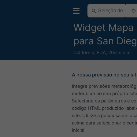
Widget Mapa
para San Die
Califórnia
,
EUA
,
20m s.n.m.
A nossa previsão no seu sit
Integre previsões meteorológ
meteoblue no seu próprio site
Selecione os parâmetros e co
código HTML produzido (abai
site. Utilize a pesquisa de loc
acima para seleccionar o cen
inicial.