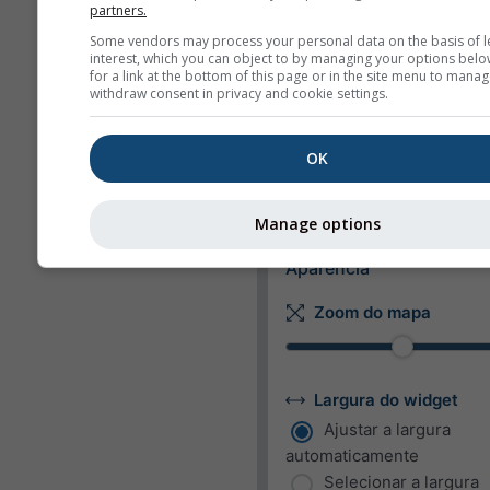
partners.
Comprimento
Some vendors may process your personal data on the basis of l
Métrico
Imperial
interest, which you can object to by managing your options belo
for a link at the bottom of this page or in the site menu to manag
withdraw consent in privacy and cookie settings.
Velocidade do vento
m/s
km/h
mp
OK
kn
bft
Manage options
Aparência
Zoom do mapa
Largura do widget
Ajustar a largura
automaticamente
Selecionar a largura