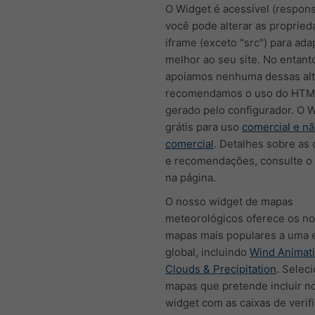
O Widget é acessível (respons
você pode alterar as proprie
iframe (exceto "src") para ada
melhor ao seu site. No entant
apoiamos nenhuma dessas alt
recomendamos o uso do HTM
gerado pelo configurador. O 
grátis para uso
comercial e n
comercial
. Detalhes sobre as
e recomendações, consulte o
na página.
O nosso widget de mapas
meteorológicos oferece os n
mapas mais populares a uma 
global, incluindo
Wind Animat
Clouds & Precipitation
. Selec
mapas que pretende incluir n
widget com as caixas de verif