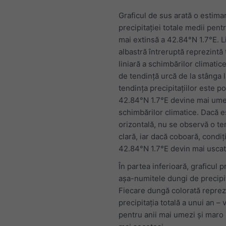
Graficul de sus arată o estima
precipitației totale medii pen
mai extinsă a 42.84°N 1.7°E. L
albastră întreruptă reprezintă
liniară a schimbărilor climatice
de tendință urcă de la stânga 
tendința precipitațiilor este poz
42.84°N 1.7°E devine mai ume
schimbărilor climatice. Dacă e
orizontală, nu se observă o te
clară, iar dacă coboară, condiți
42.84°N 1.7°E devin mai uscat
În partea inferioară, graficul p
așa-numitele dungi de precipit
Fiecare dungă colorată reprez
precipitația totală a unui an –
pentru anii mai umezi și maro 