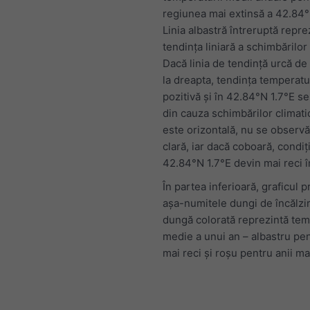
regiunea mai extinsă a 42.84°
Linia albastră întreruptă repre
tendința liniară a schimbărilor
Dacă linia de tendință urcă de
la dreapta, tendința temperatu
pozitivă și în 42.84°N 1.7°E se
din cauza schimbărilor climati
este orizontală, nu se observă
clară, iar dacă coboară, condiți
42.84°N 1.7°E devin mai reci î
În partea inferioară, graficul p
așa-numitele dungi de încălzir
dungă colorată reprezintă te
medie a unui an – albastru pen
mai reci și roșu pentru anii mai