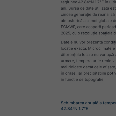
regiunea 42.84°N 1.7°E în ulti
ani. Sursa de date utilizată es
cincea generație de reanaliză
atmosferică a climei globale d
ECMWF, care acoperă perioad
2025, cu o rezoluție spațială 
Datele nu vor prezenta condiții
locație exactă. Microclimatele 
diferențele locale nu vor apăr
urmare, temperaturile reale vo
mai ridicate decât cele afișate,
în orașe, iar precipitațiile pot v
în funcție de topografie.
Schimbarea anuală a temper
42.84°N 1.7°E