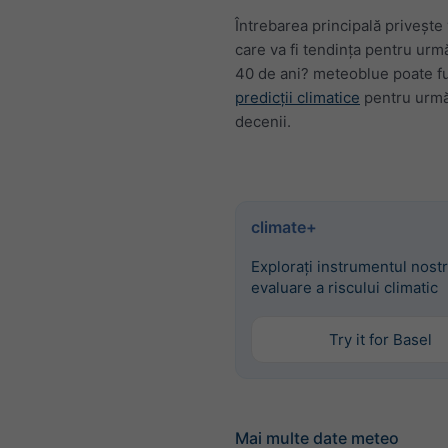
Întrebarea principală privește v
care va fi tendința pentru urmă
40 de ani? meteoblue poate f
predicții climatice
pentru urmă
decenii.
climate+
Explorați instrumentul nost
evaluare a riscului climatic
Try it for Basel
Mai multe date meteo