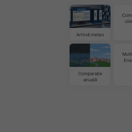
Comp
cli
Arhivă meteo
Mult
Ens
Comparație
anuală