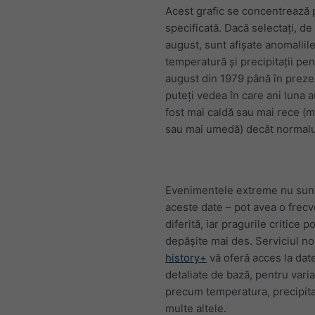
Acest grafic se concentrează 
specificată. Dacă selectați, d
august, sunt afișate anomaliil
temperatură și precipitații pen
august din 1979 până în prezen
puteți vedea în care ani luna 
fost mai caldă sau mai rece (m
sau mai umedă) decât normalu
Evenimentele extreme nu sunt 
aceste date – pot avea o frec
diferită, iar pragurile critice po
depășite mai des. Serviciul no
history+
vă oferă acces la dat
detaliate de bază, pentru varia
precum temperatura, precipitaț
multe altele.