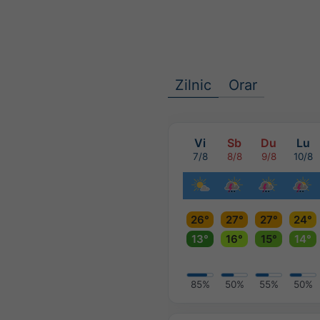
Zilnic
Orar
Vi
Sb
Du
Lu
7/8
8/8
9/8
10/8
26°
27°
27°
24°
13°
16°
15°
14°
85%
50%
55%
50%