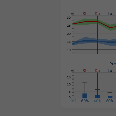
Vi
Sb
Du
Lu
Pre
Vi
Sb
Du
Lu
10%
60%
40%
60%