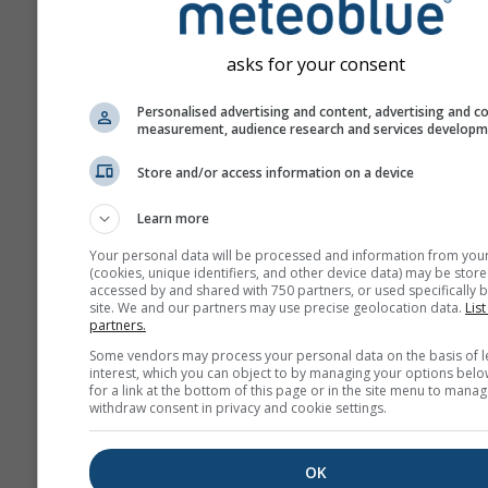
Prognoza este generată 
modele „ensemble”. Se ca
asks for your consent
mai multe rulări ale model
parametri de start variați 
Personalised advertising and content, advertising and c
estima mai precis predicti
measurement, audience research and services develop
prognozei.
Store and/or access information on a device
Learn more
Mai multe date meteo
Your personal data will be processed and information from you
(cookies, unique identifiers, and other device data) may be store
accessed by and shared with 750 partners, or used specifically b
Mult
site. We and our partners may use precise geolocation data.
List
Ens
partners.
Some vendors may process your personal data on the basis of l
Prognoză
interest, which you can object to by managing your options belo
for a link at the bottom of this page or in the site menu to manag
sezonieră
withdraw consent in privacy and cookie settings.
Te
OK