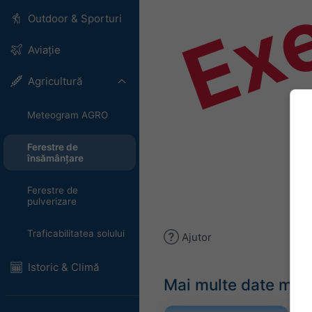
Ex
Outdoor & Sporturi
Aviație
Agricultură
Meteogram AGRO
Ferestre de
însămânțare
Ferestre de
pulverizare
Traficabilitatea solului
Ajutor
Istoric & Climă
Mai multe date met