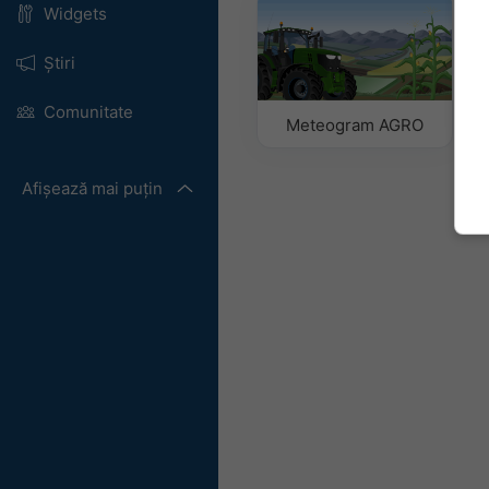
Widgets
Știri
Comunitate
Meteogram AGRO
Afișează mai puțin