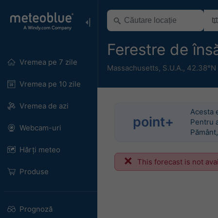
Ferestre de î
Vremea pe 7 zile
Massachusetts
,
S.U.A.
,
42.38°N 
Vremea pe 10 zile
Vremea de azi
Acesta 
point+
Pentru a
Webcam-uri
Pământ,
Hărți meteo
This forecast is not ava
Produse
Prognoză