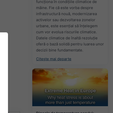
funcționa în condițiile climatice de
mâine. Fie că este vorba despre
infrastructură nouă, modernizarea
activelor sau dezvoltarea zonelor
urbane, este esențial să înțelegem
cum vor evolua riscurile climatice.
Datele climatice de înaltă rezoluție
oferă o bază solidă pentru luarea unor
decizii bine fundamentate.
Citește mai departe