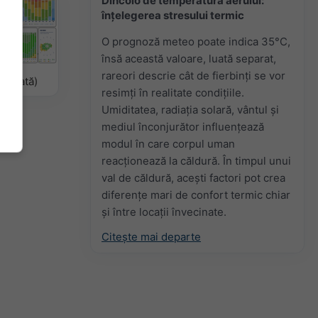
Dincolo de temperatura aerului:
înțelegerea stresului termic
O prognoză meteo poate indica 35°C,
însă această valoare, luată separat,
rareori descrie cât de fierbinți se vor
odelată)
resimți în realitate condițiile.
Umiditatea, radiația solară, vântul și
mediul înconjurător influențează
modul în care corpul uman
reacționează la căldură. În timpul unui
val de căldură, acești factori pot crea
diferențe mari de confort termic chiar
și între locații învecinate.
Citește mai departe