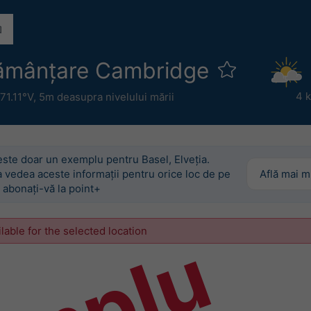
nsămânțare Cambridge
4 
71.11°V,
5m deasupra nivelului mării
este doar un exemplu pentru Basel, Elveția.
 vedea aceste informații pentru orice loc de pe
Află mai m
 abonați-vă la point+
ilable for the selected location