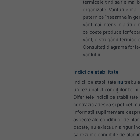
termicele tind să fie mai 
organizate. Vânturile mai
puternice înseamnă în ge
vânt mai intens în altitudi
ce poate produce forfeca
vânt, distrugând termicele
Consultați diagrama forfec
vântului.
Indici de stabilitate
Indicii de stabilitate
nu
trebuie
un rezumat al condițiilor termi
Diferitele indicii de stabilitate
contrazic adesea și pot cel mu
informații suplimentare despr
aspecte ale condițiilor de plan
păcate, nu există un singur in
să rezume condițiile de planar