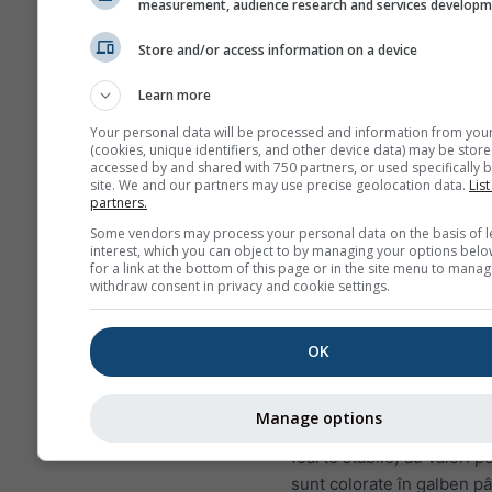
measurement, audience research and services develop
Store and/or access information on a device
Acesta este un exemplu de con
excelente de planare așa cum
Learn more
frecvent la Bitterwasser (Nami
dintre cele mai bune locuri de
Your personal data will be processed and information from you
(cookies, unique identifiers, and other device data) may be store
lume. Astfel de condiții nu vo
accessed by and shared with 750 partners, or used specifically b
niciodată în majoritatea locuril
site. We and our partners may use precise geolocation data.
List
partners.
puteți găsi modele similare ca
Some vendors may process your personal data on the basis of l
altitudini mai mici, în zilele bu
interest, which you can object to by managing your options belo
aproape oriunde.
for a link at the bottom of this page or in the site menu to manag
withdraw consent in privacy and cookie settings.
Lapse rate
este măsurată 
OK
kelvini la fiecare 100 m di
de altitudine. Valoarea ex
afișată cu etichete albe pe 
Manage options
de contur. Inversiunile (co
foarte stabile) au valori po
sunt colorate în galben pâ