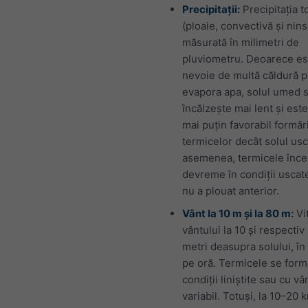
Precipitații:
Precipitația t
(ploaie, convectivă și nin
măsurată în milimetri de
pluviometru. Deoarece es
nevoie de multă căldură p
evapora apa, solul umed 
încălzește mai lent și este
mai puțin favorabil formări
termicelor decât solul usc
asemenea, termicele înce
devreme în condiții uscat
nu a plouat anterior.
Vânt la 10 m și la 80 m:
Vi
vântului la 10 și respectiv
metri deasupra solului, în
pe oră. Termicele se form
condiții liniștite sau cu vâ
variabil. Totuși, la 10–20 