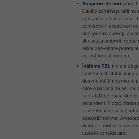
Acoperire de nori
(zone h
Dacă o zonă hașurată nu 
marcată și cu asteriscuri (
convectivi), acești nori n
buni pentru curenții ascen
din cauza umbririi, reduc 
orice dezvoltare potențial
curenților ascendenți.
Înălțime PBL
(linie albă g
Înălțimea stratului limită 
descrie înălțimea medie p
care o parcelă de aer de l
suprafață se poate deplas
ascendent. Flotabilitatea ș
(amestecul mecanic) infl
această înălțime. Ameste
datorată norilor convectiv
luată în considerare.