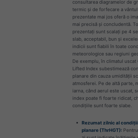
consultarea diagramelor de gr
termic și de forfecare a vântul
prezentate mai jos oferă o im
mai precisă și concludentă. Toț
prezentați sunt scalați pe 4 se
slab, acceptabil, bun și excele
indicii sunt fiabili în toate cond
meteorologice sau regiuni geo
De exemplu, în climatul uscat
Lifted Index subestimează cond
planare din cauza umidității s
atmosferei. Pe de altă parte, 
iarna, când aerul este uscat, 
index poate fi foarte ridicat, c
condițiile sunt foarte slabe.
Rezumat zilnic al condiții
planare (ThrHGT):
Pentru
zi sunt indicate înălțimil