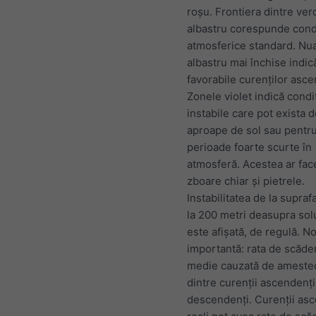
roșu. Frontiera dintre ver
albastru corespunde condi
atmosferice standard. Nu
albastru mai închise indică
favorabile curenților asce
Zonele violet indică condi
instabile care pot exista 
aproape de sol sau pentr
perioade foarte scurte în
atmosferă. Acestea ar fac
zboare chiar și pietrele.
Instabilitatea de la supraf
la 200 metri deasupra sol
este afișată, de regulă. N
importantă: rata de scăde
medie cauzată de ameste
dintre curenții ascendenți
descendenți. Curenții as