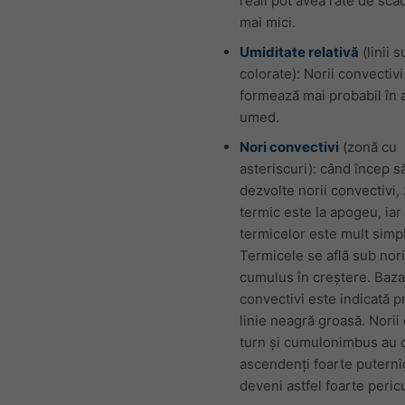
reali pot avea rate de scă
mai mici.
Umiditate relativă
(linii s
colorate): Norii convectivi
formează mai probabil în 
umed.
Nori convectivi
(zonă cu
asteriscuri): când încep s
dezvolte norii convectivi,
termic este la apogeu, iar
termicelor este mult simpl
Termicele se află sub nori
cumulus în creștere. Baza
convectivi este indicată p
linie neagră groasă. Nori
turn și cumulonimbus au 
ascendenți foarte puternic
deveni astfel foarte pericu