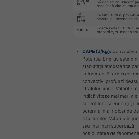
0 până
mecanism de ridicare (de
la -3
rece, încălzire diurnă etc
-6
Instabil, furtuni probabil
până
severe, cu mecanism de 
la -6
Foarte instabil, furtuni s
sub -6
probabile, cu mecanism d
CAPE (J/kg):
Convective 
Potential Energy este o m
stabilității atmosferice ca
influențează formarea nor
convectivi profunzi deas
stratului limită. Valorile m
indică viteze mai mari ale
curenților ascendenți și u
potențial mai ridicat de d
a furtunilor. Valorile în ju
sau mai mari sugerează
posibilitatea de fenomen