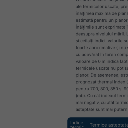
ale termicelor uscate, pr
înălțimea maximă de plan
estimată pentru un planor
Înălțimile sunt exprimate 
deasupra nivelului mării. L
și ceilalți indici, valorile s
foarte aproximative și nu 
cu adevărat în teren comp
valoare de 0 m indică fapt
termicele uscate nu pot s
planor. De asemenea, est
prognozat thermal index (
pentru 700, 800, 850 și 9
(mb). Cu cât indexul termi
mai negativ, cu atât termi
așteptate sunt mai putern
Indice
Termice așteptat
termic