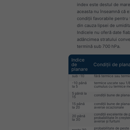
index este destul de mare
aceasta nu înseamnă că e
condiții favorabile pentru 
din cauza lipsei de umidit
Indicele nu oferă date fia
adâncimea stratului conve
termină sub 700 hPa.
Indice
de
Condiții de plan
planare
sub -10
fără termice sau termi
-10 până
termice uscate sau 1/8
la 5
cumulus cu termice m
5 până la
condiții bune de plana
15
15 până
condiții bune de plana
la 20
averse ocazionale
condiții excelente de 
20 până
probabilitate în crește
la 30
averse și furtuni
probabilitate de peste
peste 30