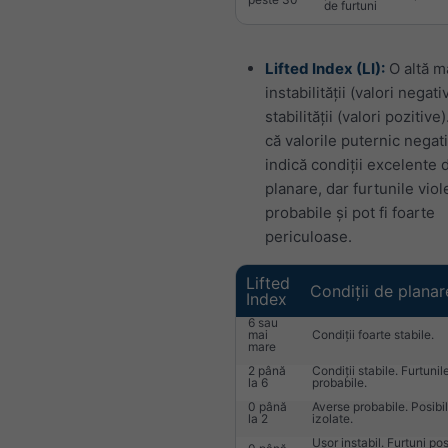
de furtuni
Lifted Index (LI):
O altă m
instabilității (valori negat
stabilității (valori pozitive)
că valorile puternic negat
indică condiții excelente 
planare, dar furtunile vio
probabile și pot fi foarte
periculoase.
Lifted
Condiții de planar
Index
6 sau
mai
Condiții foarte stabile.
mare
2 până
Condiții stabile. Furtunil
la 6
probabile.
0 până
Averse probabile. Posibil
la 2
izolate.
Ușor instabil. Furtuni pos