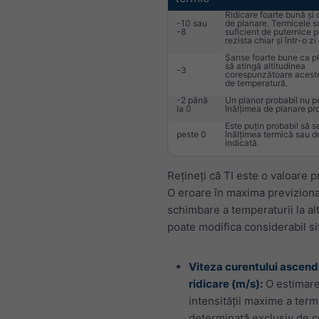
Ridicare foarte bună și 
-10 sau
de planare. Termicele s
-8
suficient de puternice p
rezista chiar și într-o zi
Șanse foarte bune ca p
să atingă altitudinea
-3
corespunzătoare aceste
de temperatură.
-2 până
Un planor probabil nu p
la 0
înălțimea de planare pr
Este puțin probabil să s
peste 0
înălțimea termică sau d
indicată.
Rețineți că TI este o valoare 
O eroare în maxima previziona
schimbare a temperaturii la al
poate modifica considerabil sit
Viteza curentului ascend
ridicare (m/s):
O estimare
intensității maxime a term
determinată exclusiv de co