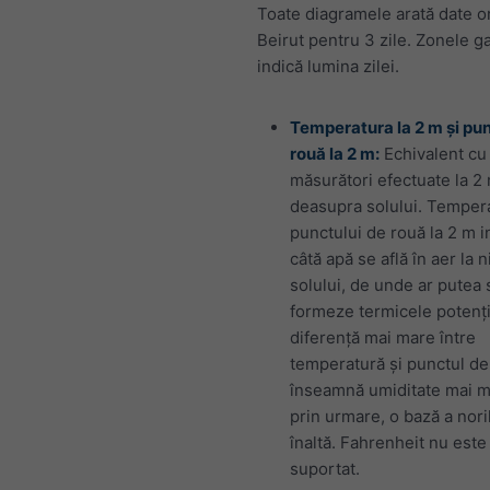
Toate diagramele arată date o
Beirut pentru 3 zile. Zonele g
indică lumina zilei.
Temperatura la 2 m și pu
rouă la 2 m:
Echivalent cu
măsurători efectuate la 2 
deasupra solului. Temper
punctului de rouă la 2 m i
câtă apă se află în aer la n
solului, de unde ar putea 
formeze termicele potenți
diferență mai mare între
temperatură și punctul de
înseamnă umiditate mai mi
prin urmare, o bază a nori
înaltă. Fahrenheit nu este
suportat.