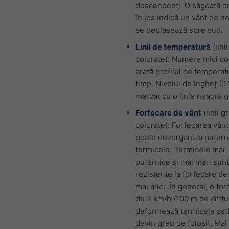
descendenți. O săgeată or
în jos indică un vânt de n
se deplasează spre sud.
Linii de temperatură
(linii
colorate): Numere mici co
arată profilul de temperat
timp. Nivelul de îngheț (0
marcat cu o linie neagră g
Forfecare de vânt
(linii g
colorate): Forfecarea vânt
poate dezorganiza putern
termicele. Termicele mai
puternice și mai mari sun
rezistente la forfecare de
mai mici. În general, o fo
de 2 km/h /100 m de altit
deformează termicele astf
devin greu de folosit. Mai