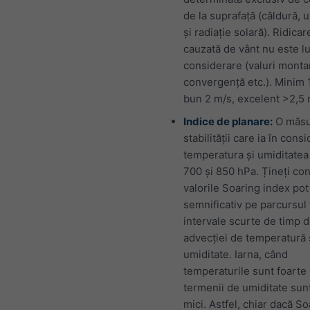
de la suprafață (căldură, 
și radiație solară). Ridicar
cauzată de vânt nu este lu
considerare (valuri monta
convergență etc.). Minim 1
bun 2 m/s, excelent >2,5 
Indice de planare:
O măsu
stabilității care ia în cons
temperatura și umiditatea 
700 și 850 hPa. Țineți con
valorile Soaring index pot
semnificativ pe parcursul v
intervale scurte de timp 
advecției de temperatură 
umiditate. Iarna, când
temperaturile sunt foarte
termenii de umiditate sun
mici. Astfel, chiar dacă S