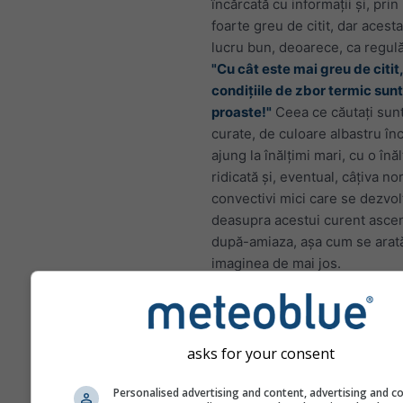
încărcată cu informații și, pri
foarte greu de citit, dar acest
lucru bun, deoarece, ca regul
"Cu cât este mai greu de citit,
condițiile de zbor termic sun
proaste!"
Ceea ce căutați sun
curate, de culoare albastru înc
ajung la înălțimi mari, cu o în
ridicată și, eventual, câțiva nor
convectivi mici care se dezvol
deasupra acestui curent asce
după-amiaza, așa cum se arată
imaginea de mai jos.
asks for your consent
Personalised advertising and content, advertising and c