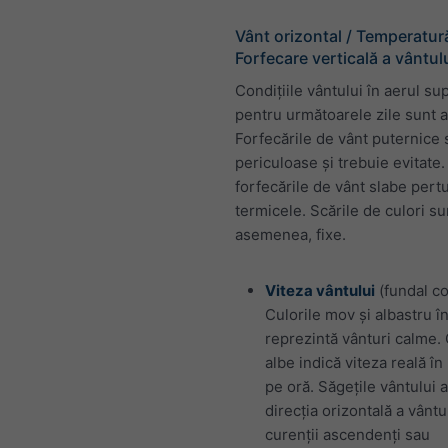
Vânt orizontal / Temperatură
Forfecare verticală a vântul
Condițiile vântului în aerul su
pentru următoarele zile sunt af
Forfecările de vânt puternice 
periculoase și trebuie evitate.
forfecările de vânt slabe pert
termicele. Scările de culori su
asemenea, fixe.
Viteza vântului
(fundal co
Culorile mov și albastru î
reprezintă vânturi calme. 
albe indică viteza reală în
pe oră. Săgețile vântului a
direcția orizontală a vântu
curenții ascendenți sau