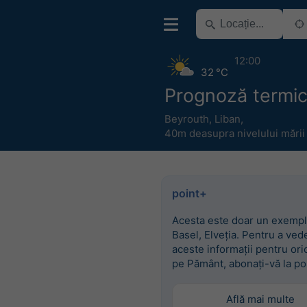
12:00
32 °C
Prognoză termic
Beyrouth
,
Liban
,
40m deasupra nivelului mării
point+
Acesta este doar un exempl
Basel, Elveția. Pentru a ved
aceste informații pentru ori
pe Pământ, abonați-vă la po
Află mai multe