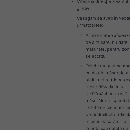
Viteză și direcție a vântulu
grade
Vă rugăm să aveți în vede
următoarele:
Arhiva meteo afișeaz
de simulare, nu date
măsurate, pentru zon
selectată.
Datele nu sunt compa
cu datele măsurate al
stații meteo (deoarec
peste 99% din locuril
pe Pământ nu există
măsurători disponibil
Datele de simulare c
predictibilitate ridica
înlocui măsurătorile.
zonele sau datele cu