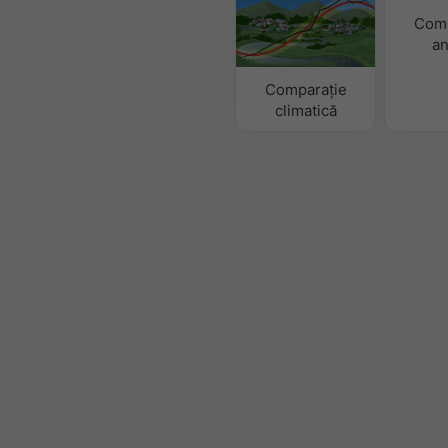
Comp
an
Comparație
climatică