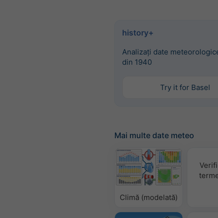
history+
Analizați date meteorologice
din 1940
Try it for Basel
Mai multe date meteo
Verif
terme
Climă (modelată)