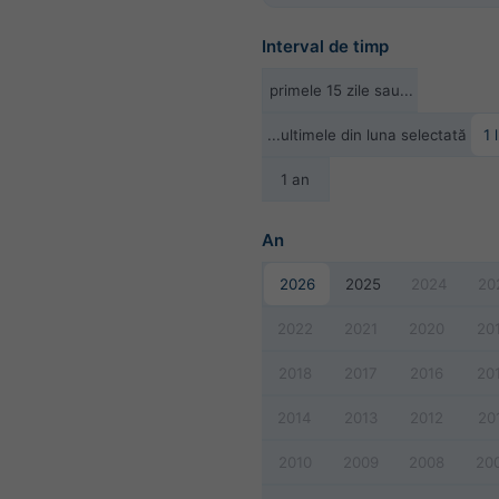
Interval de timp
primele 15 zile sau...
...ultimele din luna selectată
1 
1 an
An
2026
2025
2024
20
2022
2021
2020
20
2018
2017
2016
20
2014
2013
2012
20
2010
2009
2008
20