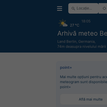
18:05
27 °C
Arhivă meteo Be
Land Berlin
,
Germania
,
74m deasupra nivelului mării
point+
Mai multe opțiuni pentru ac
meteogram sunt disponibile
point+
Află mai multe