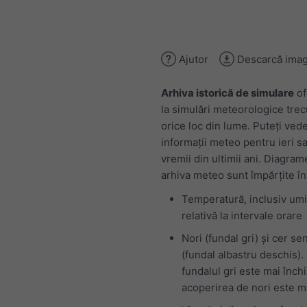
Ajutor
Descarcă imag
Arhiva istorică de simulare
of
la simulări meteorologice tre
orice loc din lume. Puteți ved
informații meteo pentru ieri sa
vremii din ultimii ani. Diagram
arhiva meteo sunt împărțite în
Temperatură, inclusiv umi
relativă la intervale orare
Nori (fundal gri) și cer se
(fundal albastru deschis).
fundalul gri este mai închi
acoperirea de nori este m