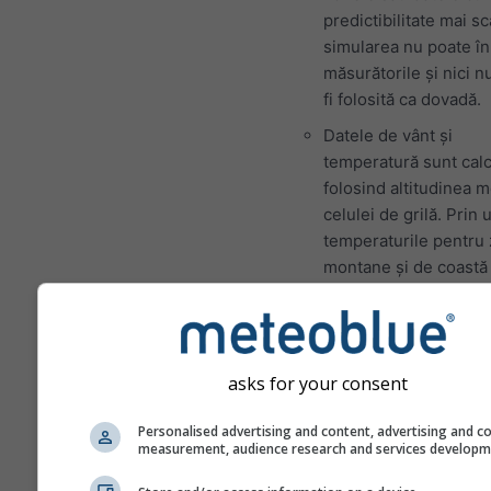
predictibilitate mai s
simularea nu poate în
măsurătorile și nici n
fi folosită ca dovadă.
Datele de vânt și
temperatură sunt calc
folosind altitudinea 
celulei de grilă. Prin
temperaturile pentru
montane și de coastă 
ușor diferite de datel
locația exactă pe care
selectat-o. Puteți găs
altitudinea celulei de 
asks for your consent
lângă coordonate.
Personalised advertising and content, advertising and c
Diagrama „15 zile” af
measurement, audience research and services develop
date orare. Pentru o 
există agregări zilnic