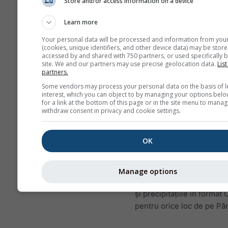
Store and/or access information on a device
pentru valorile minim
Learn more
maxime și medii. Pen
perioade mai mari de 
Your personal data will be processed and information from you
există agregări lunare
(cookies, unique identifiers, and other device data) may be store
accessed by and shared with 750 partners, or used specifically b
Oferim de asemenea 
site. We and our partners may use precise geolocation data.
List
partners.
brute spre vânzare. V
Some vendors may process your personal data on the basis of l
rugăm să ne contactaț
interest, which you can object to by managing your options belo
pentru mai multe info
for a link at the bottom of this page or in the site menu to manag
withdraw consent in privacy and cookie settings.
(
support@meteoblue
Date meteorologice orare 
OK
începând cu 1940 pentru 
pot fi achiziționate cu
his
Descărcați variabile prec
Manage options
temperatura, vântul, nebu
și precipitațiile în format
pentru orice loc de pe Pă