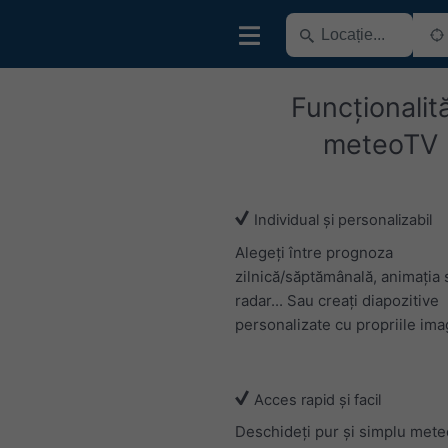
Funcționalită
meteoTV
Individual și personalizabil
Alegeți între prognoza
zilnică/săptămânală, animația s
radar... Sau creați diapozitive
personalizate cu propriile imag
Acces rapid și facil
Deschideți pur și simplu mete