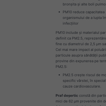
bronșita și alte boli pulm
PM10 reduce capacitatea
organismului de a lupta î
infecțiilor
PM10 include și materialul part
definit ca PM2.5, reprezentân
fine cu diametrul de 2,5 μm sa
Cel mai mare impact al poluări
particule asupra sănătății pub
provine din expunerea pe ter
PM2.5:
PM2.5 crește riscul de mo
specific vârstei, în special
cauze cardiovasculare.
Praf deșertic
constă din parti
mici de 62 μm provenite din d