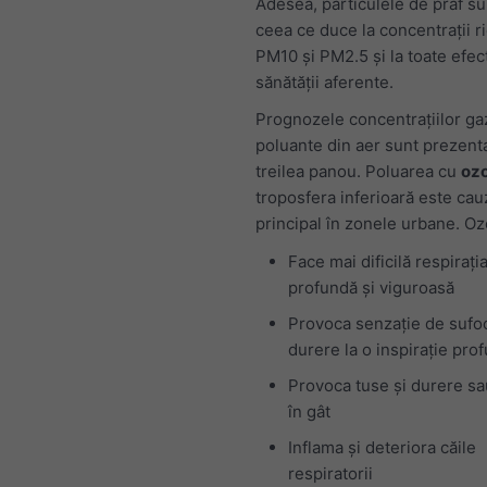
Adesea, particulele de praf su
ceea ce duce la concentrații r
PM10 și PM2.5 și la toate efec
sănătății aferente.
Prognozele concentrațiilor ga
poluante din aer sunt prezenta
treilea panou. Poluarea cu
ozo
troposfera inferioară este cau
principal în zonele urbane. Oz
Face mai dificilă respirați
profundă și viguroasă
Provoca senzație de sufoc
durere la o inspirație pro
Provoca tuse și durere sau
în gât
Inflama și deteriora căile
respiratorii