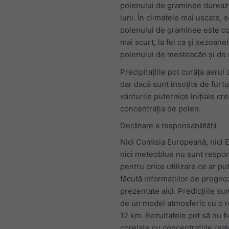
polenului de graminee dureaz
luni. În climatele mai uscate, 
polenului de graminee este co
mai scurt, la fel ca și sezoane
polenului de mesteacăn și de 
Precipitațiile pot curăța aerul
dar dacă sunt însoțite de furtu
vânturile puternice inițiale cr
concentrația de polen.
Declinare a responsabilității
Nici Comisia Europeană, nici
nici meteoblue nu sunt respo
pentru orice utilizare ce ar put
făcută informațiilor de progno
prezentate aici. Predicțiile su
de un model atmosferic cu o r
12 km. Rezultatele pot să nu fi
corelate cu concentrațiile real