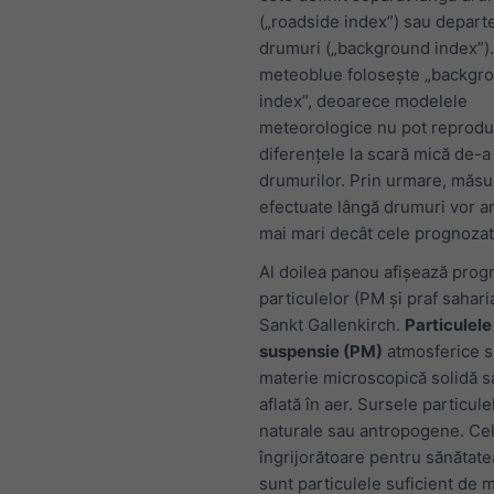
(„roadside index”) sau depart
drumuri („background index”).
meteoblue folosește „backgr
index”, deoarece modelele
meteorologice nu pot reprod
diferențele la scară mică de-a
drumurilor. Prin urmare, măsu
efectuate lângă drumuri vor ar
mai mari decât cele prognozate
Al doilea panou afișează prog
particulelor (PM și praf sahar
Sankt Gallenkirch.
Particulele
suspensie (PM)
atmosferice s
materie microscopică solidă s
aflată în aer. Sursele particulel
naturale sau antropogene. Ce
îngrijorătoare pentru sănătate
sunt particulele suficient de 