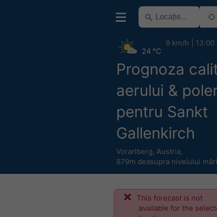
9 km/h
13:00
24 °C
Prognoza calit
aerului & pole
pentru Sankt
Gallenkirch
Vorarlberg
,
Austria
,
879m deasupra nivelului mări
This forecast is not
available for the selec