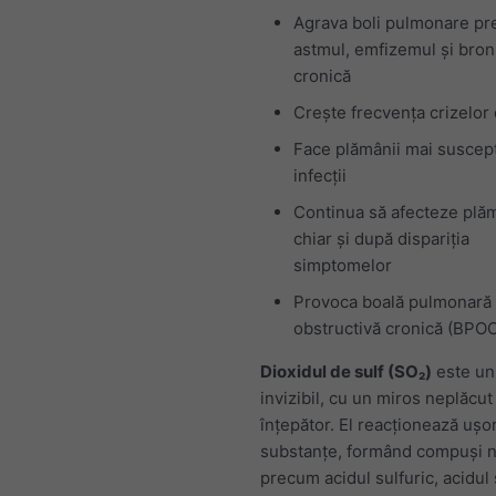
Agrava boli pulmonare p
astmul, emfizemul și bron
cronică
Crește frecvența crizelor
Face plămânii mai suscepti
infecții
Continua să afecteze plăm
chiar și după dispariția
simptomelor
Provoca boală pulmonară
obstructivă cronică (BPO
Dioxidul de sulf (SO₂)
este un
invizibil, cu un miros neplăcut 
înțepător. El reacționează ușor
substanțe, formând compuși n
precum acidul sulfuric, acidul 