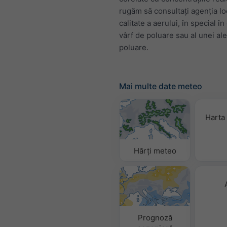
rugăm să consultați agenția lo
calitate a aerului, în special în
vârf de poluare sau al unei al
poluare.
Mai multe date meteo
Harta 
Hărți meteo
Prognoză