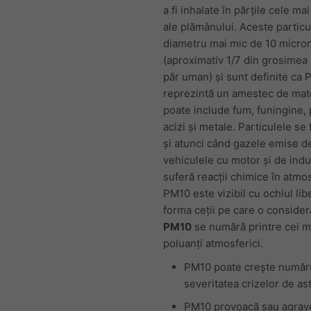
a fi inhalate în părțile cele m
ale plămânului. Aceste particu
diametru mai mic de 10 micron
(aproximativ 1/7 din grosimea 
păr uman) și sunt definite ca 
reprezintă un amestec de mate
poate include fum, funingine, p
acizi și metale. Particulele s
și atunci când gazele emise d
vehiculele cu motor și de indu
suferă reacții chimice în atmo
PM10 este vizibil cu ochiul lib
forma ceții pe care o conside
PM10
se numără printre cei m
poluanți atmosferici.
PM10 poate crește număru
severitatea crizelor de as
PM10 provoacă sau agrav