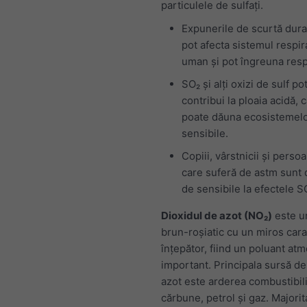
particulele de sulfați.
Expunerile de scurtă dura
pot afecta sistemul respir
uman și pot îngreuna respi
SO₂ și alți oxizi de sulf po
contribui la ploaia acidă, 
poate dăuna ecosistemel
sensibile.
Copiii, vârstnicii și perso
care suferă de astm sunt 
de sensibile la efectele S
Dioxidul de azot (NO₂)
este u
brun-roșiatic cu un miros carac
înțepător, fiind un poluant atm
important. Principala sursă de
azot este arderea combustibilil
cărbune, petrol și gaz. Majorit