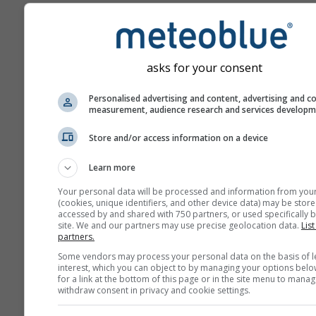
dioxidului de azot din orașe p
gazele de eșapament ale vehic
Dioxidul de azot este un polu
atmosferic important deoarec
asks for your consent
contribuie la formarea ozonulu
poate avea efecte semnificati
Personalised advertising and content, advertising and c
sănătății umane.
measurement, audience research and services develop
NO₂ inflamează mucoasa
Store and/or access information on a device
plămânilor și poate reduc
imunitatea la infecțiile p
Learn more
NO₂ provoacă probleme 
Your personal data will be processed and information from you
(cookies, unique identifiers, and other device data) may be store
respirația șuierătoare, tus
accessed by and shared with 750 partners, or used specifically b
răcelile, gripa și bronșita
site. We and our partners may use precise geolocation data.
List
partners.
Pentru Europa, meteogramul 
Some vendors may process your personal data on the basis of l
interest, which you can object to by managing your options belo
a aerului include un al patrul
for a link at the bottom of this page or in the site menu to manag
care afișează prognoza de po
withdraw consent in privacy and cookie settings.
Sankt Gallenkirch.