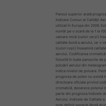
Panoul superior arată progno
Indicele Comun al Calității Aer
utilizat în Europa din 2006. Es
număr pe o scară de la 1 la 10
valoare mică (culori verzi) în
calitate bună a aerului, iar o 
(culori roșii) înseamnă calitat
aerului. Codificarea cromatic
folosită în toate panourile de
poluării aerului din meteogra
indica nivelul de poluare. Pen
prognoza de polen nu există li
directoare oficiale privind cod
cromatică, deoarece polenul n
parte din prognoza Indicele de
Aerului. Indicele de Calitate a
este definit separat lângă dru