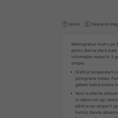
Ajutor
Descarcă imag
Meteogramul nostru pe 5
pentru Berna oferă toate
informațiile meteo în 3 g
simple:
Graficul temperaturii c
pictograme meteo. Fun
galben indică lumina zil
Norii la diferite altitudi
la câțiva nori (gri desch
până la cer acoperit (gr
închis). Barele albastru