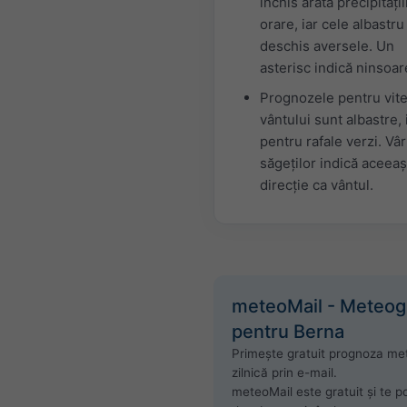
închis arată precipitații
orare, iar cele albastru
deschis aversele. Un
asterisc indică ninsoar
Prognozele pentru vit
vântului sunt albastre, 
pentru rafale verzi. Vâr
săgeților indică aceeaș
direcție ca vântul.
meteoMail - Meteo
pentru Berna
Primește gratuit prognoza me
zilnică prin e-mail.
meteoMail este gratuit și te po