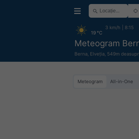
3 km/h
8:15
19 °C
Meteogram Ber
Berna
,
Elveția
,
549m deasupra
Meteogram
All-in-One