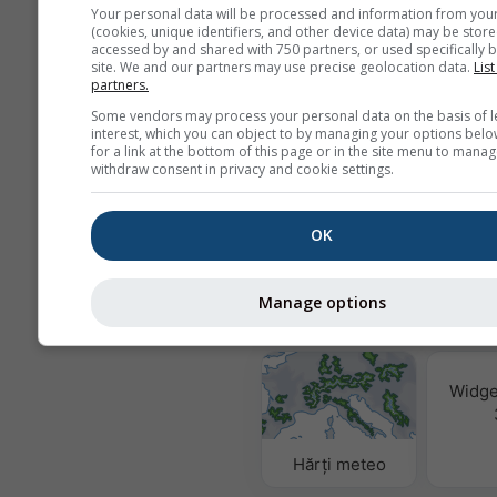
conform
politicii noastre de confid
Your personal data will be processed and information from you
Prin utilizarea serviciilor meteoblu
(cookies, unique identifiers, and other device data) may be store
de acord cu
termenii și condițiile
no
accessed by and shared with 750 partners, or used specifically b
Adresa dvs. de email va putea fi fol
site. We and our partners may use precise geolocation data.
List
partners.
pentru alte servicii meteoblue.
Some vendors may process your personal data on the basis of l
interest, which you can object to by managing your options belo
for a link at the bottom of this page or in the site menu to manag
withdraw consent in privacy and cookie settings.
Mai multe date meteo
OK
Calitat
& 
Manage options
MultiModel
Widge
Hărți meteo