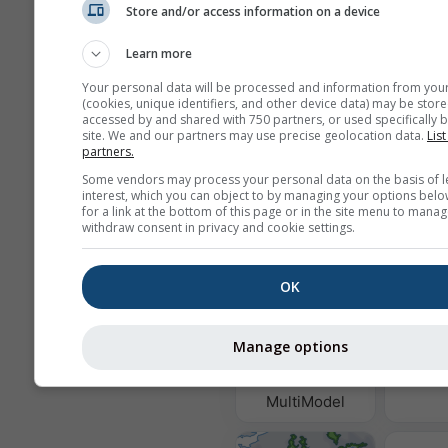
Store and/or access information on a device
Learn more
Wir geben Ihre E-Mail-Adresse nic
Your personal data will be processed and information from you
Dritte weiter, wie in unserer
(cookies, unique identifiers, and other device data) may be store
Datenschutzrichtlinie
beschrieben
accessed by and shared with 750 partners, or used specifically b
site. We and our partners may use precise geolocation data.
List
die Verwendung von meteoblue Di
partners.
stimmen Sie unseren
AGB
zu. Ihre
Adresse wird auch mit anderen me
Some vendors may process your personal data on the basis of l
Diensten verwendbar sein.
interest, which you can object to by managing your options belo
for a link at the bottom of this page or in the site menu to manag
withdraw consent in privacy and cookie settings.
Weitere Wetterdaten
OK
Luftqua
Manage options
Po
MultiModel