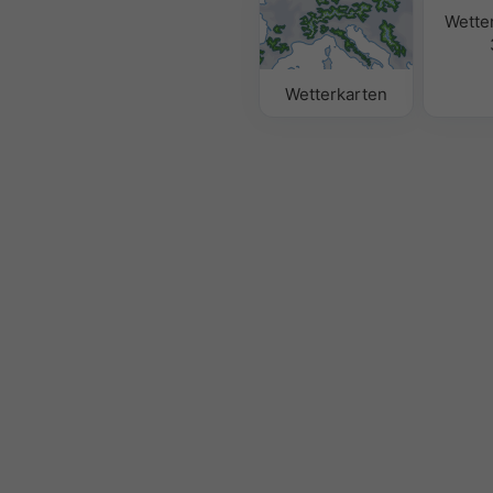
Wette
Wetterkarten