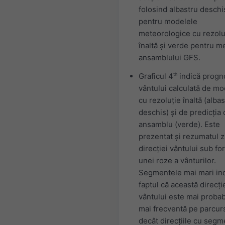
folosind albastru deschi
pentru modelele
meteorologice cu rezolu
înaltă și verde pentru m
ansamblului GFS.
Graficul 4
th
indică progn
vântului calculată de mo
cu rezoluție înaltă (alba
deschis) și de predicția
ansamblu (verde). Este
prezentat și rezumatul zi
direcției vântului sub f
unei roze a vânturilor.
Segmentele mai mari in
faptul că această direcți
vântului este mai probabi
mai frecventă pe parcurs
decât direcțiile cu seg