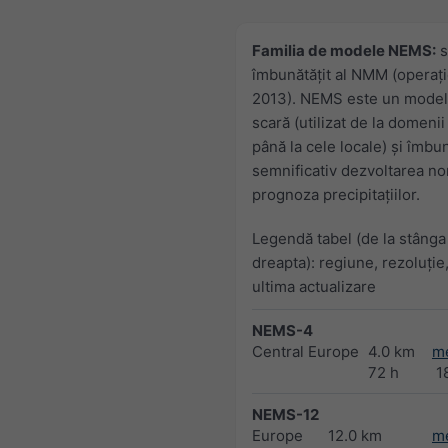
Familia de modele NEMS:
s
îmbunătăţit al NMM (operaţi
2013). NEMS este un model
scară (utilizat de la domenii
până la cele locale) şi îmbu
semnificativ dezvoltarea nor
prognoza precipitaţiilor.
Legendă tabel (de la stânga 
dreapta): regiune, rezoluție,
ultima actualizare
NEMS-4
Central Europe
4.0 km
m
72 h
1
NEMS-12
Europe
12.0 km
m