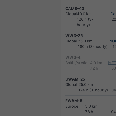
CAMS-40
Global
40.0 km
Co
120 h (3-
2
hourly)
WW3-25
Global
25.0 km
NO
180 h (3-hourly)
1
WW3-4
Baltic/Arctic
4.0 km
MET
72 h
03
GWAM-25
Global
25.0 km
174 h (3-hourly)
04
EWAM-5
Europe
5.0 km
78 h
04