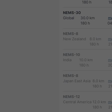
180 h
1
NEMS-30
Global
30.0 km
m
180 h
04
NEMS-8
New Zealand
8.0 km
m
180 h
2
NEMS-10
India
10.0 km
m
180 h
2
NEMS-8
Japan East Asia
8.0 km
m
180 h
2
NEMS-12
Central America
12.0 km
m
180 h
2