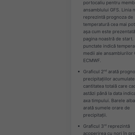
portocaliu pentru membr
ansamblului GFS. Linia 
reprezintă prognoza de
temperatură cea mai potr
așa cum este prezentat
pagina noastră de start. 
punctate indică tempera
medii ale ansamblurilor 
ECMWF.
Graficul 2
nd
arată progn
precipitațiilor acumulate
cantitatea totală care c
astăzi până la data indic
axa timpului. Barele alb
arată sumele orare de
precipitații.
Graficul 3
rd
reprezintă
acoperirea cu nori în pr