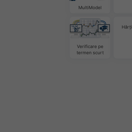
MultiModel
Hărț
Verificare pe
termen scurt