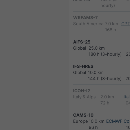
hourly)
WRFAMS-7
South America
7.0 km
CPT
168 h
AIFS-25
Global
25.0 km
180 h (3-hourly)
2
IFS-HRES
Global
10.0 km
144 h (3-hourly)
2
ICON-I2
Italy & Alps
2.0 km
Ita
72 h
0
CAMS-10
Europe
10.0 km
ECMWF Cop
96 h
1