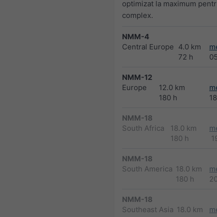
optimizat la maximum pentr
complex.
NMM-4
Central Europe
4.0 km
m
72 h
0
NMM-12
Europe
12.0 km
m
180 h
1
NMM-18
South Africa
18.0 km
m
180 h
1
NMM-18
South America
18.0 km
m
180 h
2
NMM-18
Southeast Asia
18.0 km
m