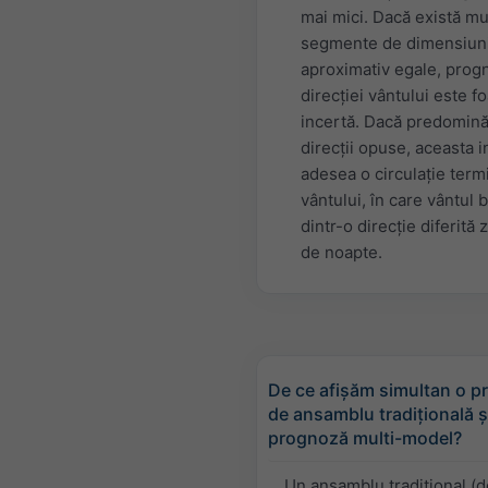
mai mici. Dacă există mu
segmente de dimensiun
aproximativ egale, prog
direcției vântului este f
incertă. Dacă predomin
direcții opuse, aceasta i
adesea o circulație term
vântului, în care vântul 
dintr-o direcție diferită 
de noapte.
De ce afișăm simultan o 
de ansamblu tradițională ș
prognoză multi-model?
Un ansamblu tradițional (d