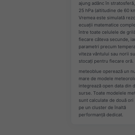
ajung adânc în stratosferă,
25 hPa (altitudine de 60 k
Vremea este simulată rez
ecuaţii matematice compl
între toate celulele de grilă
fiecare câteva secunde, ia
parametri precum tempera
viteza vântului sau norii s
stocaţi pentru fiecare oră.
meteoblue operează un n
mare de modele meteorolo
integrează open data din 
surse. Toate modelele me
sunt calculate de două ori 
pe un cluster de înaltă
performanţă dedicat.