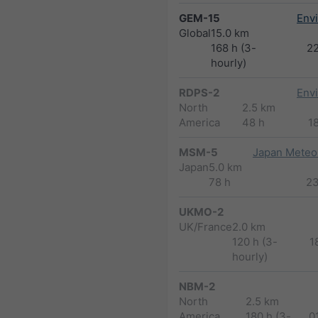
GEM-15
Env
Global
15.0 km
168 h (3-
2
hourly)
RDPS-2
Env
North
2.5 km
America
48 h
1
MSM-5
Japan Meteor
Japan
5.0 km
78 h
2
UKMO-2
UK/France
2.0 km
120 h (3-
1
hourly)
NBM-2
North
2.5 km
America
180 h (3-
0