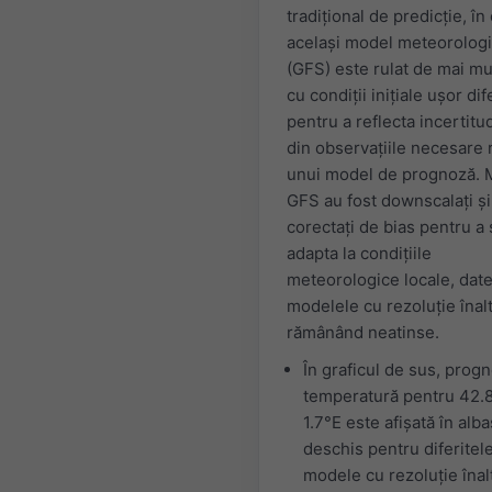
tradițional de predicție, în
același model meteorolog
(GFS) este rulat de mai mu
cu condiții inițiale ușor dif
pentru a reflecta incertitud
din observațiile necesare r
unui model de prognoză. 
GFS au fost downscalați și
corectați de bias pentru a
adapta la condițiile
meteorologice locale, date
modelele cu rezoluție înal
rămânând neatinse.
În graficul de sus, prog
temperatură pentru 42.
1.7°E este afișată în alba
deschis pentru diferitel
modele cu rezoluție înalt