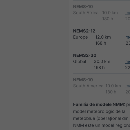
NEMS-10
South Africa
10.0 km
m
180 h
2
NEMS2-12
Europe
12.0 km
m
168 h
2
NEMS2-30
Global
30.0 km
m
168 h
2
NEMS-10
South America
10.0 km
m
180 h
2
Familia de modele NMM:
pr
model meteorologic de la
meteoblue (operaţional din
NMM este un model regional