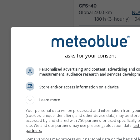
GFS-40
Global
40.0 km
NO
180 h (3-hourly)
04
NAM-12
North
12.0 km
America
84 h (3-
hourly)
asks for your consent
NAM-5
Personalised advertising and content, advertising and c
North America
5.0 km
NO
measurement, audience research and services develop
48 h
0
Store and/or access information on a device
NAM-3
North America
3.0 km
NO
Learn more
60 h
03
Your personal data will be processed and information from you
(cookies, unique identifiers, and other device data) may be store
HRRR-2
accessed by and shared with 750 partners, or used specifically b
North America
3.0 km
NO
site. We and our partners may use precise geolocation data.
List
17 h
0
partners.
Some vendors may process your personal data on the basis of l