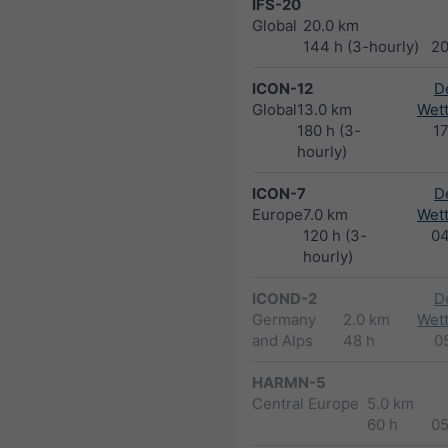
IFS-20
Global
20.0 km
144 h (3-hourly)
2
ICON-12
D
Global
13.0 km
Wett
180 h (3-
1
hourly)
ICON-7
D
Europe
7.0 km
Wett
120 h (3-
0
hourly)
ICOND-2
D
Germany
2.0 km
Wett
and Alps
48 h
0
HARMN-5
Central Europe
5.0 km
60 h
0