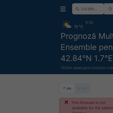
8:00
15 °C
Prognoză Mul
Ensemble pen
42.84°N 1.7°E
1555m deasupra nivelului măr
7 zile
14 zile
This forecast is not
available for the selec