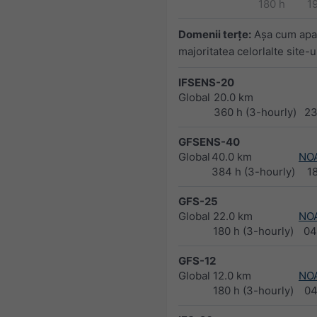
180 h
1
Domenii terţe:
Aşa cum apa
majoritatea celorlalte site-
IFSENS-20
Global
20.0 km
360 h (3-hourly)
23
GFSENS-40
Global
40.0 km
NO
384 h (3-hourly)
1
GFS-25
Global
22.0 km
NO
180 h (3-hourly)
04
GFS-12
Global
12.0 km
NO
180 h (3-hourly)
04