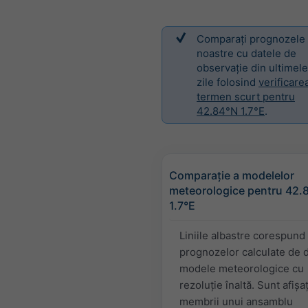
Comparați prognozele
noastre cu datele de
observație din ultimele
zile folosind
verificare
termen scurt pentru
42.84°N 1.7°E
.
Comparație a modelelor
meteorologice pentru 42.
1.7°E
Liniile albastre corespund
prognozelor calculate de d
modele meteorologice cu
rezoluție înaltă. Sunt afișaț
membrii unui ansamblu