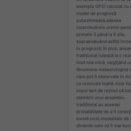
exemplu GFS) calculat cu 
model de prognoză
subestimează adesea
incertitudinile vremii pent
primele 3 până la 5 zile,
supraevaluând astfel încr
în prognoză. În plus, ansa
tradițional rulează la o rez
mult mai mică, neglijând u
fenomene meteorologice l
care pot fi observate în m
cu rezoluție înaltă. Este fo
important de reținut că toț
membrii unui ansamblu
tradițional au aceeași
probabilitate de a fi corecț
există nicio modalitate de a
dinainte care va fi mai bun