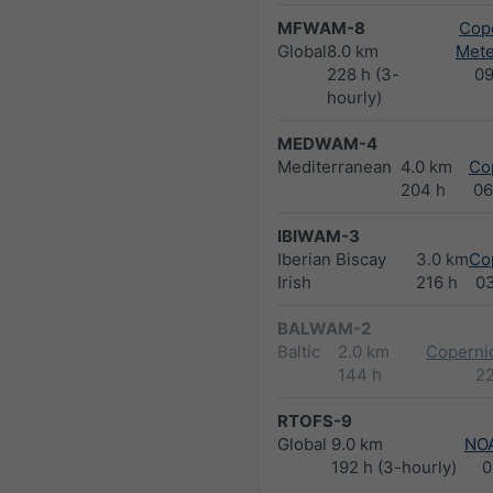
MFWAM-8
Cope
Global
8.0 km
Met
228 h (3-
0
hourly)
MEDWAM-4
Mediterranean
4.0 km
Co
204 h
06
IBIWAM-3
Iberian Biscay
3.0 km
Co
Irish
216 h
0
BALWAM-2
Baltic
2.0 km
Copernic
144 h
2
RTOFS-9
Global
9.0 km
NO
192 h (3-hourly)
0