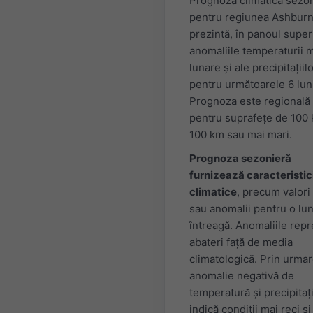
Prognoza climatică sezo
pentru regiunea Ashbur
prezintă, în panoul super
anomaliile temperaturii 
lunare și ale precipitațiil
pentru următoarele 6 luni
Prognoza este regională
pentru suprafețe de 100
100 km sau mai mari.
Prognoza sezonieră
furnizează caracteristic
climatice
, precum valori
sau anomalii pentru o lu
întreagă. Anomaliile repr
abateri față de media
climatologică. Prin urmar
anomalie negativă de
temperatură și precipitați
indică condiții mai reci și