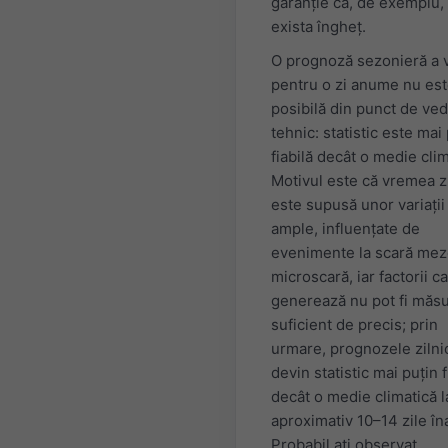
garanție că, de exemplu,
exista îngheț.
O prognoză sezonieră a 
pentru o zi anume nu es
posibilă din punct de ve
tehnic: statistic este mai
fiabilă decât o medie clim
Motivul este că vremea z
este supusă unor variații
ample, influențate de
evenimente la scară mez
microscară, iar factorii ca
generează nu pot fi măsu
suficient de precis; prin
urmare, prognozele zilni
devin statistic mai puțin f
decât o medie climatică l
aproximativ 10–14 zile în
Probabil ați observat