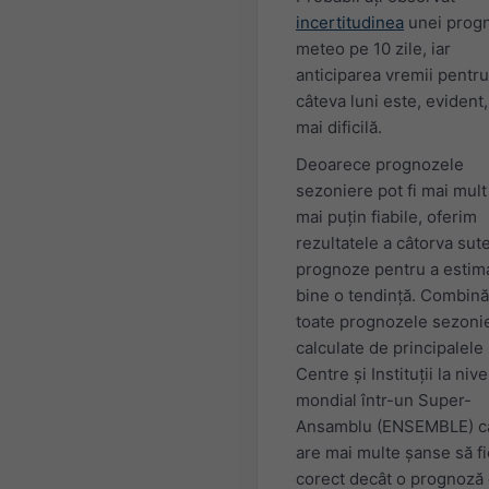
incertitudinea
unei prog
meteo pe 10 zile, iar
anticiparea vremii pentru
câteva luni este, evident,
mai dificilă.
Deoarece prognozele
sezoniere pot fi mai mult
mai puțin fiabile, oferim
rezultatele a câtorva sut
prognoze pentru a estim
bine o tendință. Combin
toate prognozele sezoni
calculate de principalele
Centre și Instituții la nive
mondial într-un Super-
Ansamblu (ENSEMBLE) c
are mai multe șanse să fi
corect decât o prognoză 