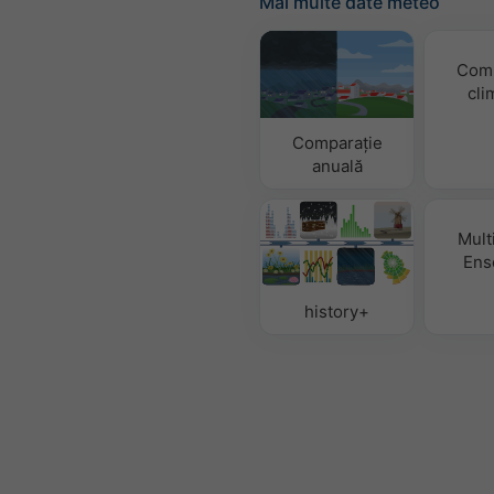
Mai multe date meteo
Comp
cli
Comparație
anuală
Mult
Ens
history+