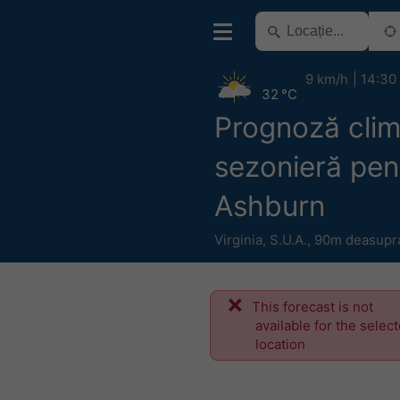
9 km/h
14:30
32 °C
Prognoză clim
sezonieră pen
Ashburn
Virginia
,
S.U.A.
,
90m deasupra 
This forecast is not
available for the selec
location