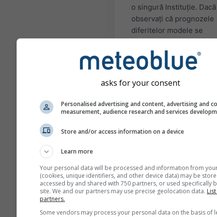
o singură Instituție. Dacă
observați că prognozele
diferitelor modele se
contrazic, există foarte p
șanse de a prognoza sez
pentru acea perioadă. Ex
regiuni și situații în care
asks for your consent
prognozele sezoniere pot
destul de precise. Cele 
Personalised advertising and content, advertising and c
cunoscute exemple sunt
measurement, audience research and services develop
situațiile El Niño și La Ni
Store and/or access information on a device
Modelele prezentate aici
calculate de: European 
Learn more
of Medium Range Weath
Your personal data will be processed and information from you
Forecast (ECMWF), Natio
(cookies, unique identifiers, and other device data) may be store
accessed by and shared with 750 partners, or used specifically b
Center of Environmental
site. We and our partners may use precise geolocation data.
List
Prediction (NCEP/NOAA)
partners.
German Weather Service
Some vendors may process your personal data on the basis of l