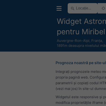
Widget Astro
pentru Miribel
Auvergne-Ron-Alpi
,
Franța
,
1891m deasupra nivelului măr
Prognoza noastră pe site-ul
Integrați prognozele meteo m
propria pagină web. Configura
parametrii și copiați codul H
(vezi mai jos) în site-ul dumn
Widgetul este responsive și p
modifica proprietățile iframe 