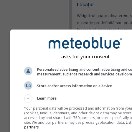
Locație
Widget-ul poate afișa vreme
o locație predefinită sau poa
încerca să detecteze locația 
vizitator al site-ului tău.
Folosește locația cur
Detectează locația
asks for your consent
utilizatorului
Personalised advertising and content, advertising and c
measurement, audience research and services develop
Aspect
Store and/or access information on a device
Funcționalități
Learn more
Omite temperatura și
umiditatea
Your personal data will be processed and information from you
(cookies, unique identifiers, and other device data) may be store
accessed by and shared with 750 partners, or used specifically b
site. We and our partners may use precise geolocation data.
List
partners.