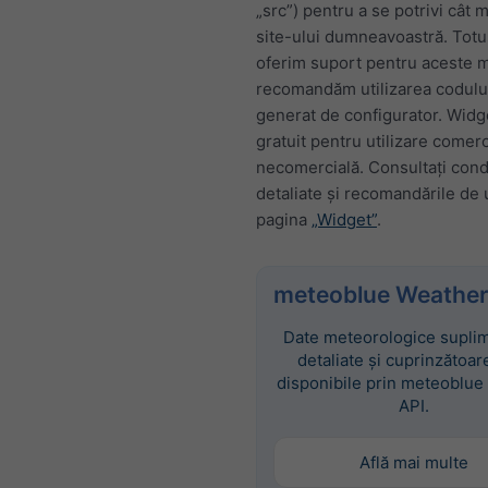
„src”) pentru a se potrivi cât 
site-ului dumneavoastră. Totu
oferim suport pentru aceste mo
recomandăm utilizarea codul
generat de configurator. Widg
gratuit pentru utilizare comerc
necomercială. Consultați condi
detaliate și recomandările de u
pagina
„Widget”
.
meteoblue Weather
Date meteorologice suplim
detaliate și cuprinzătoar
disponibile prin meteoblue
API.
Află mai multe