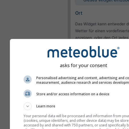
Ort
Das Widget kann entweder d
Wetter für einen vordefiniert
anzeigen, oder den Ort jedes
Besuchers Ihrer Website indiv
bestimmen.
Aktuellen Ort verwe
asks for your consent
Ort des Benutzers
verwenden
Personalised advertising and content, advertising and c
measurement, audience research and services develop
Darstellung
Store and/or access information on a device
Features
Learn more
Temperatur und Feuch
Your personal data will be processed and information from you
weglassen
(cookies, unique identifiers, and other device data) may be store
accessed by and shared with 750 partners, or used specifically b