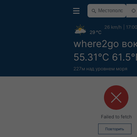
26 km/h
17:0
29 °C
where2go во
55.31°С 61.5°
227м над уровнем моря
Failed to fetch
Повторить