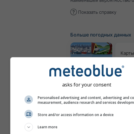
наименьшей вероятностью о
Показать справку
Больше погодных данных
Карты
Веб-камеры
asks for your consent
Кач
Personalised advertising and content, advertising and c
воз
measurement, audience research and services develop
пы
Метеограммы
Store and/or access information on a device
Learn more