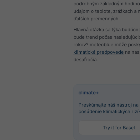
podrobným základným hodin
údajom o teplote, zrážkach a
ďalších premenných.
Hlavná otázka sa týka budúcno
bude trend počas nasledujúci
rokov? meteoblue môže posk
klimatické predpovede
na nas
desaťročia.
climate+
Preskúmajte náš nástroj na
posúdenie klimatických rizí
Try it for Basel