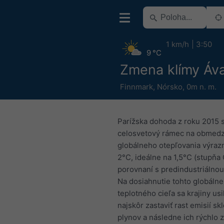
1 km/h
3:50
9 °C
Zmena klímy Áva
Finnmark
,
Nórsko
,
0m n. m.
Parížska dohoda z roku 2015 
celosvetový rámec na obmed
globálneho otepľovania výraz
2°C, ideálne na 1,5°C (stupňa 
porovnaní s predindustriálno
Na dosiahnutie tohto globáln
teplotného cieľa sa krajiny usi
najskôr zastaviť rast emisií s
plynov a následne ich rýchlo z