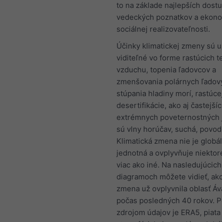
to na základe najlepších dost
vedeckých poznatkov a ekono
sociálnej realizovateľnosti.
Účinky klimatickej zmeny sú 
viditeľné vo forme rastúcich t
vzduchu, topenia ľadovcov a
zmenšovania polárnych ľadový
stúpania hladiny morí, rastúce
desertifikácie, ako aj častejší
extrémnych poveternostných j
sú vlny horúčav, suchá, povod
Klimatická zmena nie je globá
jednotná a ovplyvňuje niektor
viac ako iné. Na nasledujúcich
diagramoch môžete vidieť, ako
zmena už ovplyvnila oblasť Áv
počas posledných 40 rokov. 
zdrojom údajov je ERA5, piata