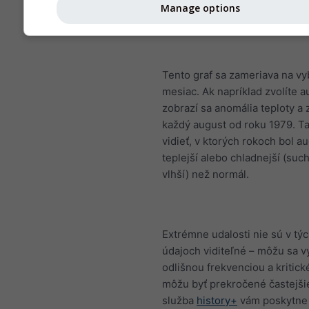
Manage options
Tento graf sa zameriava na v
mesiac. Ak napríklad zvolíte a
zobrazí sa anomália teploty a 
každý august od roku 1979. T
vidieť, v ktorých rokoch bol a
teplejší alebo chladnejší (suc
vlhší) než normál.
Extrémne udalosti nie sú v tý
údajoch viditeľné – môžu sa v
odlišnou frekvenciou a kritick
môžu byť prekročené častejši
služba
history+
vám poskytne 