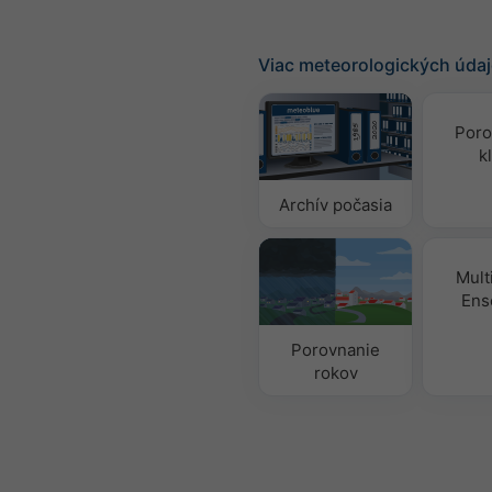
Viac meteorologických úda
Poro
k
Archív počasia
Mult
Ens
Porovnanie
rokov