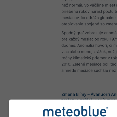
než normál. Vo väčšine miest 
priebehu rokov nárast počtu t
mesiacov, čo odráža globálne
otepľovanie spojené so zmeno
Spodný graf zobrazuje anomál
pre každý mesiac od roku 197
dodnes. Anomália hovorí, či m
viac alebo menej zrážok, než 
ročný klimatický priemer z ro
2010. Zelené mesiace boli ted
a hnedé mesiace suchšie než 
Zmena klímy – Ávanuorri An
teploty a zrážok podľa mes
Mesiac