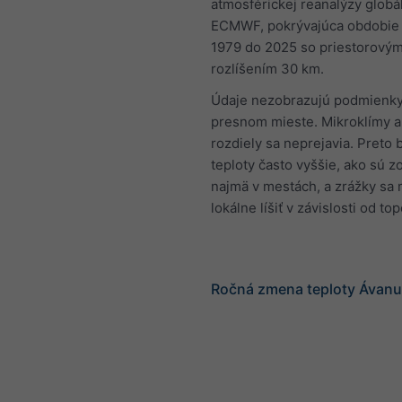
atmosférickej reanalýzy globá
ECMWF, pokrývajúca obdobie 
1979 do 2025 so priestorový
rozlíšením 30 km.
Údaje nezobrazujú podmienky
presnom mieste. Mikroklímy a
rozdiely sa neprejavia. Preto
teploty často vyššie, ako sú 
najmä v mestách, a zrážky sa
lokálne líšiť v závislosti od to
Ročná zmena teploty Ávanu